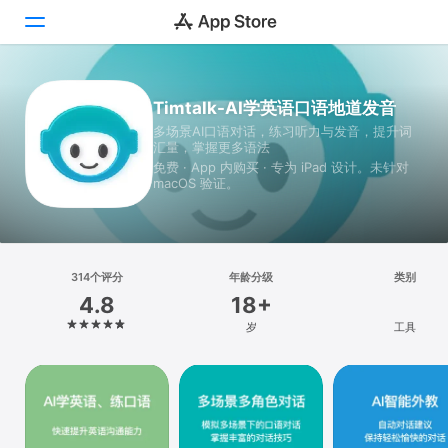
Today
Timtalk-AI学英语口语地道发音
多场景AI口语对话，练习听力与发音，提升词
游戏
汇量，掌握更多语法
免费 · App 内购买 · 专为 iPad 设计。未针对
App
macOS 验证。
搜索
平台
314个评分
年龄分级
类别
iPhone
4.8
18+
iPad
岁
工具
Mac
Vision
Watch