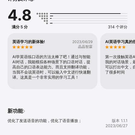
4.8
AI学英语，练口语，快速提升英语沟通能力。与智能AI对话，练习各
种场景的口语表达，智能对话建议，自动语法检查，加强词汇量，改
变您的英语学习体验。

Timtalk是更懂你的AI英语私教，AI口语训练，提升词汇量，学习英语
满分 5 分
314 个评分
加倍提速！

通过Timtalk提高英语学习效率，主要包括以下功能：

英语学习的新体验!
AI英语学习真的
2023/06/29
* 与AI交流，模拟多种场景下的口语对话；

晶晶智霖
* 精确语音识别，标准发言朗读，智能翻译；

* 多种对话角色，覆盖更多场景；

AI学英语练口语的方法太棒了吧！通过与智能
第一次接触英语A
* 练习日常交流、旅行、消费、面试等等；

AI对话，我能模拟各种场景下的口语对话，提
我的对话场景，
* 词汇扩展，加强词汇量与高级语法；

高自己的口语表达能力。而且支持翻译功能，
可以打出中文，
* 语法检查，纠正表达中的错误句式；

当我不会说英语时，可以输入中文进行快速翻
了很多时间
译。这真是一个非常实用的学习工具！
【多场景多角色对话AI】

多角色的对话AI，帮助你练习各种场景下的对话表达，随时陪练，帮
助你提升表达的自信心。

【智能AI外教】

在对话过程中给予指引，协助找到相关的词汇，并创建良好的对话体
新功能
验。

优化了发送语音的功能，优化了语音播放；
版本 1.1.1
【语法检查】

2023/06/27
在你的任何消息中，可使用语法检查功能，发现中是否存在语法错
误，帮助你及时纠正并掌握正确的句式。
