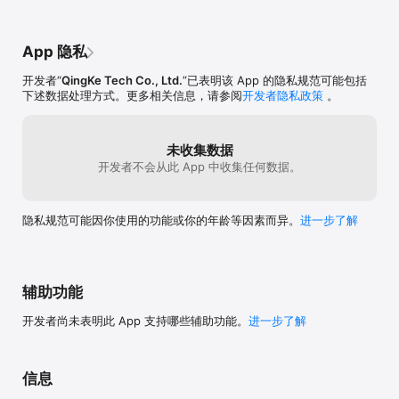
【词汇扩展】

根据你发出的消息，AI将给出一些相关的扩展词汇，让你掌握更高级
App 隐私
的词语与表达方式。

开发者“
QingKe Tech Co., Ltd.
”已表明该 App 的隐私规范可能包括
【精准翻译】

下述数据处理方式。更多相关信息，请参阅
开发者隐私政策
。
中文翻译英文工具，辅助在对话过程中的表达，AI消息更可以一键翻
译为中文。

【精确语音识别】

未收集数据
借助知名且强大的语音识别引擎，理解您的任何发音，更好的与AI进
开发者不会从此 App 中收集任何数据。
行对话

【地道的美式、英式发音】

隐私规范可能因你使用的功能或你的年龄等因素而异。
进一步了解
通过微软的tts技术，AI角色发音自然且地道，不同的角色拥有不同的
辅助功能
开发者尚未表明此 App 支持哪些辅助功能。
进一步了解
信息