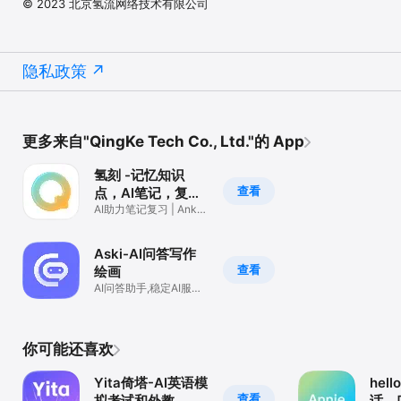
© 2023 北京氢流网络技术有限公司
隐私政策
更多来自"QingKe Tech Co., Ltd."的 App
氢刻 -记忆知识
查看
点，AI笔记，复习
备考，考研公考辅
AI助力笔记复习 | Anki
记忆 | 考研辅助 | 抗遗忘
助
Aski-AI问答写作
查看
绘画
AI问答助手,稳定AI服务,
文章写作,高清绘
画,Chat
你可能还喜欢
Yita倚塔-AI英语模
hell
查看
拟考试和外教
话、