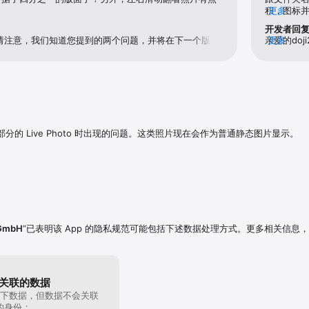
外部硬盘导入/导出照片文件夹，也可以通过 AirDrop 无线导入/导出照片文件夹
积，图标
更多
一遍密码
开发者回
请注意，我们知道您提到的两个问题，并将在下一个版本
亲爱的do
更多
将工作照片与个人照片分开

对者，Utiful支持团队
文件夹中
项目的“前后”照片

它！ 关于使
供参考、对比照片、证据和文档

致，Utif
存储灵感、艺术品和手工艺创意

屏幕截图、收据、身份证和笔记，以及用于参考的图片，例如发型、衣服、健身
分的 Live Photo 时出现的问题。这类照片现在会作为普通静态图片显示。
击“添加照片”，从相机胶卷中选择照片，然后点击“移动”。

，选择照片，点击“分享”，然后选择“保存到 Utiful”。

 和 RAW 格式。保留原始图像质量和元数据。

册和教程视频可随时在应用的设置中获取。

您的图库！

 GmbH
”已表明该 App 的隐私规范可能包括下述数据处理方式。更多相关信息
免费试用。 免费试用后，您的订阅每年自动续订一次，除非在结算期结束前至少
Apple ID”>“订阅”中管理您的订阅。

erms-cn.html

关联的数据
rivacy-cn.html
下数据，但数据不会关联
的身份：