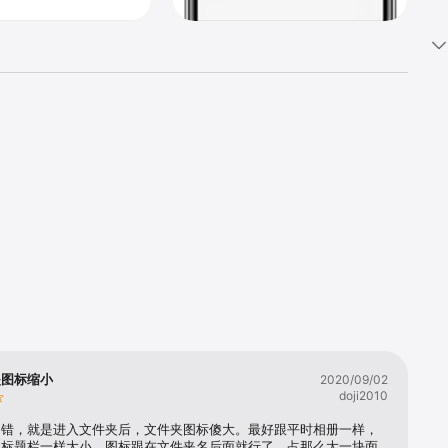
夹图标缩小
2020/09/02
doji2010
不错，就是进入文件夹后，文件夹图标傻大。最好跟平时相册一样，
名标题栏一样大小，图标跟在文件夹名后面就行了，占那么大一块面