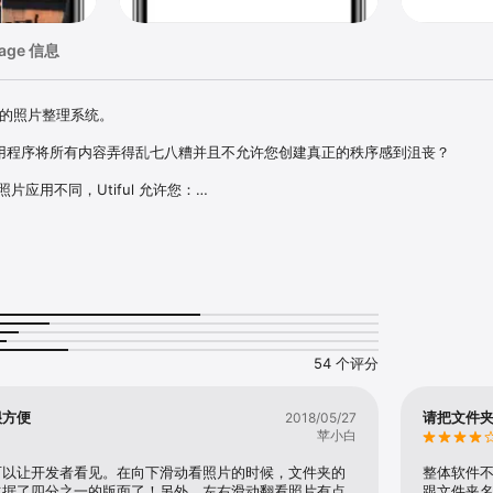
sage 信息
记构建的照片整理系统。

片”应用程序将所有内容弄得乱七八糟并且不允许您创建真正的秩序感到沮丧？

他照片应用不同，Utiful 允许您：

图库 — 终于！

 — 工作、爱好、个人等等。

等实用照片放在主图库之外。

主图库中移出并保存到 Utiful 文件夹中。

会保留在您的 Utiful 文件夹中。

自动备份到您的 iCloud 备份中。

54 个评分
您在所有 iOS 设备上访问您的文件夹。

括：

很方便
请把文件
2018/05/27
存到 Utiful 文件夹。

苹小白
照，这些照片将直接保存到文件夹中。

重新排列文件夹中的照片。

可以让开发者看见。在向下滑动看照片的时候，文件夹的
整体软件
ful 文件夹（支持 Touch ID 和 Face ID）。

占据了四分之一的版面了！另外，左右滑动翻看照片有点
跟文件夹