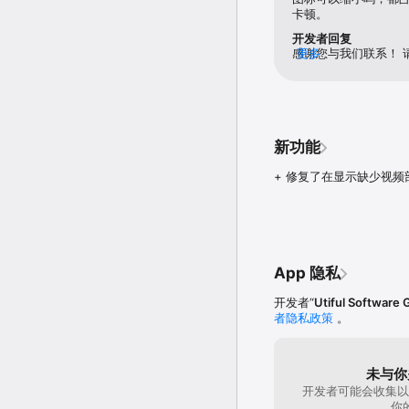
• 从/向计算机、云存储、
卡顿。
开发者回复
Utiful 的用户：

感谢您与我们联系！ 
更多
• 专业人士和自由职业者
中解决它们！ 亲切的反
• 承包商和服务提供商管理
• 医生和律师整理照片以
• 业余爱好者和创意人士
• 日常用户按类别整理
Shazam 识别的歌曲等。

新功能
快速入门指南：

+ 修复了在显示缺少视频部
1. 打开 Utiful，点
2. 或者，在“照片”应用中
支持所有照片、视频、GIF
完整的功能列表、用户手
App 隐私
立即下载 Utiful 并掌控
开发者“
Utiful Software
订阅和免费试用

者隐私政策
。
新用户在订阅开始前可获得
时取消。 您可以在“设置”>“
使用条款：utifulapp.com/t
未与你
隐私政策：utifulapp.com/p
开发者可能会收集以
你