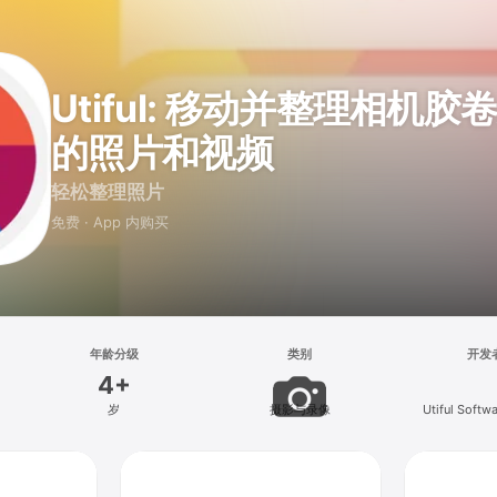
Utiful: 移动并整理相机
的照片和视频
轻松整理照片
免费 · App 内购买
年龄分级
类别
开发
4+
岁
摄影与录像
Utiful Soft