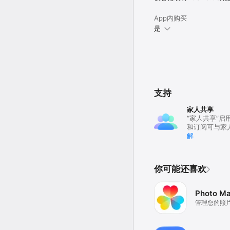
App内购买
是
支持
家人共享
“家人共享”启
和订阅可与家
解
你可能还喜欢
Photo Ma
管理您的照
您的隐私