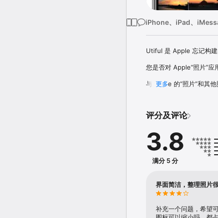
iPhone、iPad、iMes
Utiful 是 Apple 忘
您是否对 Apple“照
与 Apple 的“照片”和其
更多
• 将照片移出相机胶卷和主
• 将照片分类为不同的类别
• 将文档、收据和身份证
评分及评论
• 保持主图库干净整洁。

3.8
Utiful 的工作原理：

• 使用 Utiful 将照片从
• 照片将从主图库中移除，但
• 您的 Utiful 文件夹将
满分 5 分
• Utiful 同步功能可让
Utiful 的其他独特功能包
界面简洁，整理照片
• 直接从“照片”应用将照片保
• 使用相机在文件夹中拍
• 按照您喜欢的方式手动
补充一个问题，希望
• 使用 PIN 码保护您的 Uti
图标可以缩小吗，都