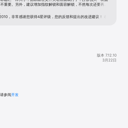
。

并不重要。另外，建议增加指纹解锁和面容解锁，不然每次还要再按
。
复
ji2010，非常感谢您获得4星评级，您的反馈和提出的改进建议！ 在
提供更多空间的想法非常好，我们将尝试在该应用的下一版本中实现
用Touch-ID / Face-ID：这已经在我们的积压中，将很快添加！ 此
ul支持团队
发展、
版本 7.12.10
3月22日
，请参阅
开发
 24 小