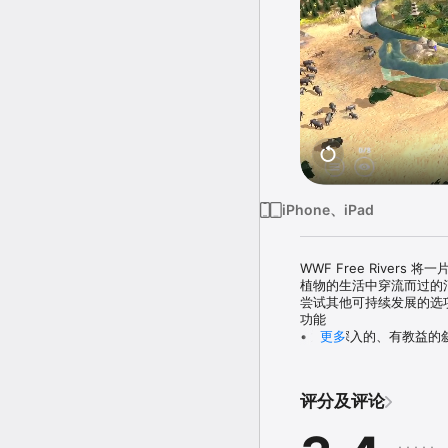
iPhone、iPad
WWF Free Rive
植物的生活中穿流而过的
尝试其他可持续发展的选
功能

• 通过深入的、有教益的
更多
• 用户可以与精美、生动
• 基于真实地点的五种
• 有机会参与和协助保护
评分及评论
• 世界河流的增强现实地