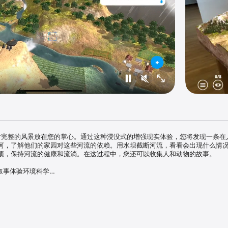
rs 将一片完整的风景放在您的掌心。通过这种浸没式的增强现实体验，您将发现一条
河，了解他们的家园对这些河流的依赖。用水坝截断河流，看看会出现什么情
项，保持河流的健康和流淌。在这过程中，您还可以收集人和动物的故事。

叙事体验环境科学

的增强现实模型互动，从中得到学习

截然不同的栖息地：喜马拉雅山、热带雨林、非洲疏林草原、南美大草原和东南亚
河流以及依河而生的人与野生动植物。

图 - 以及他们面临的一些最大的威胁和机遇