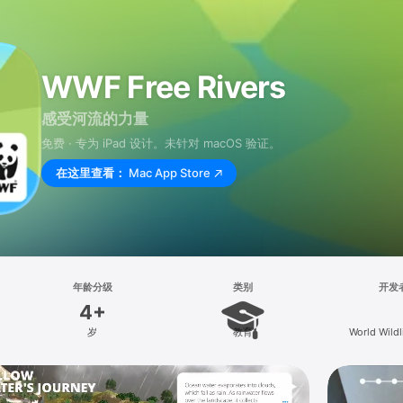
WWF Free Rivers
感受河流的力量
免费 · 专为 iPad 设计。未针对 macOS 验证。
在这里查看：
Mac App Store
年龄分级
类别
开发
4+
岁
教育
World Wildl