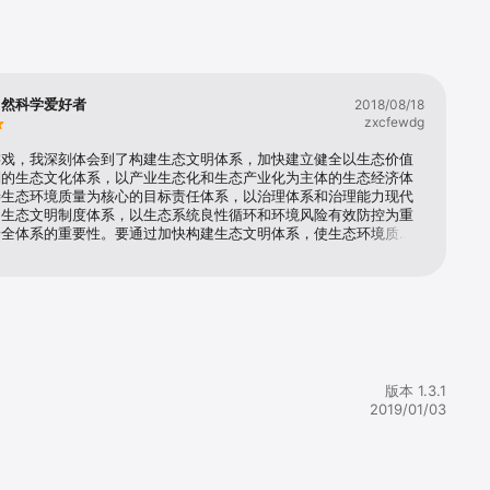
自然科学爱好者
2018/08/18
zxcfewdg
游戏，我深刻体会到了构建生态文明体系，加快建立健全以生态价值
则的生态文化体系，以产业生态化和生态产业化为主体的生态经济体
善生态环境质量为核心的目标责任体系，以治理体系和治理能力现代
的生态文明制度体系，以生态系统良性循环和环境风险有效防控为重
安全体系的重要性。要通过加快构建生态文明体系，使生态环境质量
好转，美丽中国目标得到实现。
版本 1.3.1
2019/01/03