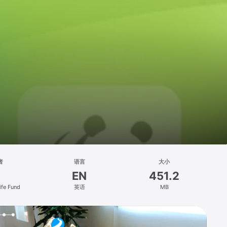
者
语言
大小
EN
451.2
ife Fund
英语
MB