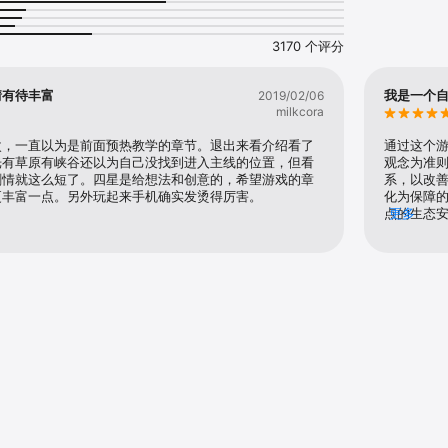
3170 个评分
情有待丰富
我是一个
2019/02/06
milkcora
次，一直以为是前面预热教学的章节。退出来看介绍看了
通过这个
光有草原有峡谷还以为自己没找到进入主线的位置，但看
观念为准
剧情就这么短了。四星是给想法和创意的，希望游戏的章
系，以改
更丰富一点。另外玩起来手机确实发烫得厉害。
化为保障
点的生态
更多
实现根本