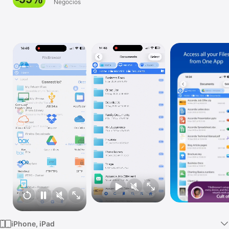
Bundle
Negocios
TV
iPhone, iPad