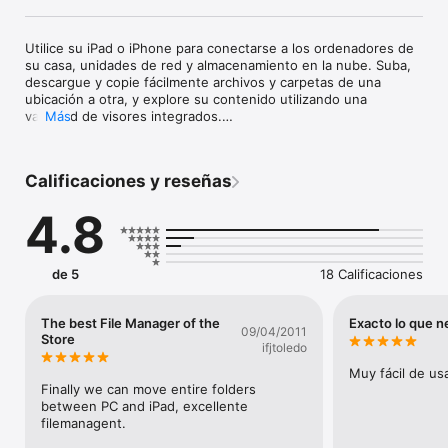
Utilice su iPad o iPhone para conectarse a los ordenadores de 
su casa, unidades de red y almacenamiento en la nube. Suba, 
descargue y copie fácilmente archivos y carpetas de una 
ubicación a otra, y explore su contenido utilizando una 
variedad de visores integrados.

Más
*** FileBrowser sigue siendo la mejor opción si busca un 
gestor de archivos compatible con una gran variedad de 
Calificaciones y reseñas
conexiones externas y que, además, se integre 
profundamente con iOS - Federico Viticci - MacStories ***

4.8
*** La configuración de FileBrowser varía para cada 
dispositivo, y los asistentes automáticos funcionan muy bien.

Charlie Sorrel - Cult of Mac ***

de 5
18 Calificaciones
Navegación ultrarrápida por sus ordenadores. Más rápido que 
el Explorador de Windows o el Finder de Mac, ¡y nuestros 
The best File Manager of the
Exacto lo que n
09/04/2011
usuarios están de acuerdo!

Store
ifjtoledo
ORGANÍCESE

Muy fácil de usa
FileBrowser le ofrece todo lo que necesita para mantener sus 
Finally we can move entire folders 
archivos organizados sin esfuerzo:

between PC and iPad, excellente 
Mover, editar, eliminar, renombrar, copiar, comprimir y 
filemanagent.
descomprimir. Descargue archivos de la web y péguelos 