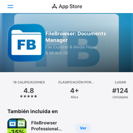
Hoy
FileBrowser: Documents
Manager
Juegos
File Explorer & Media Player
$ 39.900,00
Apps
Arcade
Buscar
18 CALIFICACIONES
CLASIFICACIÓN POR
LUGAR
EDADES
4.8
4+
#124
Plataforma
Años
Utilidades
iPhone
iPad
También incluida en
Mac
FileBrowser
Watch
Ver
Professional