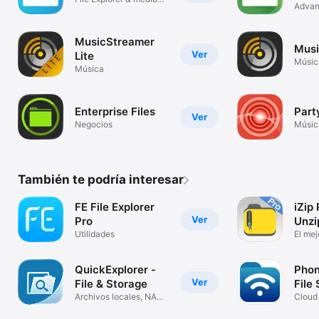
Advan
player
Mana
MusicStreamer
Musi
Ver
Lite
Músic
Música
Enterprise Files
Part
Ver
Negocios
Músic
También te podría interesar
FE File Explorer
iZip P
Ver
Pro
Unzi
Utilidades
El mej
de zip
QuickExplorer -
Phon
Ver
File & Storage
File
Archivos locales, NAS
Cloud
y nube
Strea