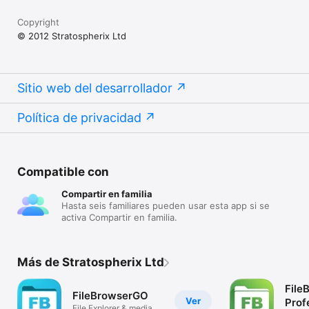
Copyright
© 2012 Stratospherix Ltd
Sitio web del desarrollador
Política de privacidad
Compatible con
Compartir en familia
Hasta seis familiares pueden usar esta app si se
activa Compartir en familia.
Más de Stratospherix Ltd
File
FileBrowserGO
Ver
Prof
File Explorer & media