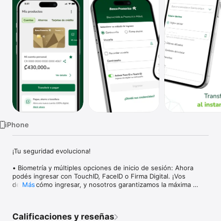
TV
iPhone
¡Tu seguridad evoluciona!

• Biometría y múltiples opciones de inicio de sesión: Ahora 
podés ingresar con TouchID, FaceID o Firma Digital. ¡Vos 
decidís cómo ingresar, y nosotros garantizamos la máxima 
Más
protección de tus datos! Además, la app va a recordar tu 
usuario para la próxima vez.

• Rapidez y facilidad de uso: De cero a transferencia completa 
Calificaciones y reseñas
en 1 minuto. Con nuestra nueva interfaz intuitiva y moderna, 