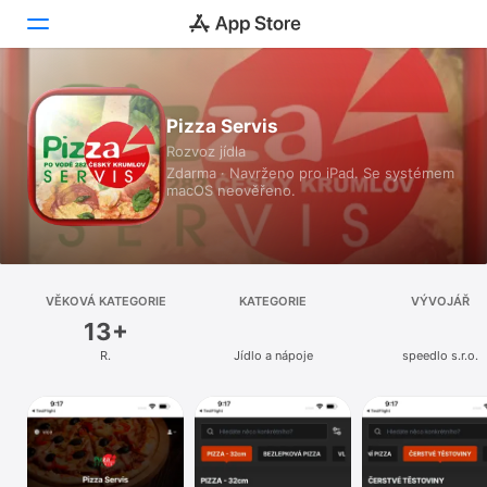
Dnes
Pizza Servis
Rozvoz jídla
Hry
Zdarma · Navrženo pro iPad. Se systémem
macOS neověřeno.
Aplikace
Arcade
Hledat
VĚKOVÁ KATEGORIE
KATEGORIE
VÝVOJÁŘ
13+
Platforma
R.
Jídlo a nápoje
speedlo s.r.o.
iPhone
iPad
Mac
Watch