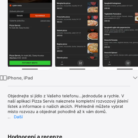
TV
iPhone, iPad
Objednejte si jídlo z Vašeho telefonu...jednoduše a rychle. V 
naší aplikaci Pizza Servis naleznete kompletní rozvozový jídelní 
lístek a informace o našich akcích. Přehledně můžete vybrat 
místo rozvozu a objednat pohodlně až k vám domů.  

Další
Nová verze aplikace usnadňuje a zpřehledňuje objednávku až 
k vám domů. 
Hodnocení a recenze