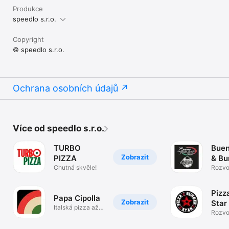
Produkce
speedlo s.r.o.
Copyright
© speedlo s.r.o.
Ochrana osobních údajů
Více od speedlo s.r.o.
TURBO
Buen
Zobrazit
PIZZA
& Bu
Chutná skvěle!
Rozvo
pití
Pizz
Papa Cipolla
Zobrazit
Star
Italská pizza až k
Rozvoz
vám domů.