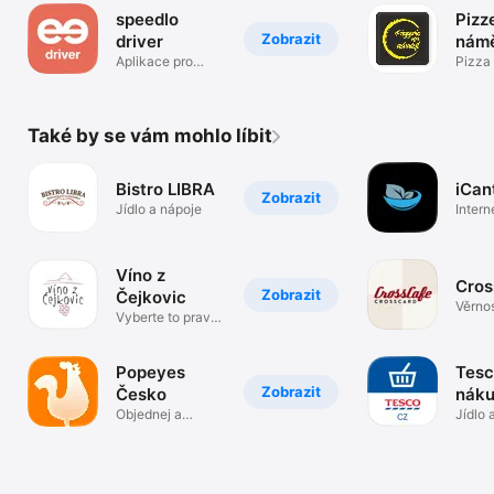
speedlo
Pizz
Zobrazit
driver
námě
Aplikace pro
Pizza
rozvoz
stůl.
objednávek
Také by se vám mohlo líbit
Bistro LIBRA
iCan
Zobrazit
Jídlo a nápoje
Intern
objedn
Víno z
Cros
Zobrazit
Čejkovic
Věrnos
Vyberte to pravé
progr
víno pro vás
Cross
Popeyes
Tesc
Zobrazit
Česko
nák
Objednej a
Jídlo 
vyzvedni