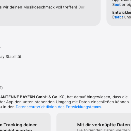
0er OLDIE ANTENNE sicher während der Fahrt.

Sender eig
mehr
s wir deinen Musikgeschmack voll treffen! Danke, 
Muss ich I
 und Infos bei OLDIE ANTENNE so schätzt. Viele 
Entwickle
er OLDIE ANTENNE Familie – App jetzt kostenlos herunterladen!

Abspielbu
ANTENNE Team. 🎶🌟
Es tut uns
mehr
 – Die Hits der 80er, 90er & die besten Oldies aller Zeiten.
wenn ihr 
Musikwied
dein iOS a
dass die A
neueste Ve
gemacht h
Updates du
kontaktie
y Stabilität.
wieder pro
Geduld un
Team.
z
,
ANTENNE BAYERN GmbH & Co. KG
, hat darauf hingewiesen, dass die
n der App den unten stehenden Umgang mit Daten einschließen können.
du in den
Datenschutzrichtlinien des Entwicklungsteams
.
m Tracking deiner
Mit dir verknüpfte Daten
rwendet werden
Die folgenden Daten werden