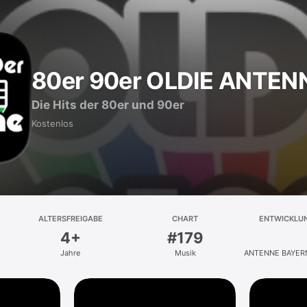
80er 90er OLDIE ANTEN
Die Hits der 80er und 90er
Kostenlos
ALTERSFREIGABE
CHART
ENTWICKLU
4+
#179
Jahre
Musik
ANTENNE BAYERN
KG