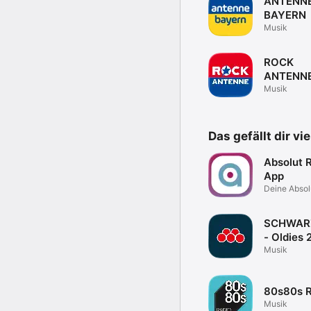
ANTENN
BAYERN
Musik
ROCK
ANTENN
Musik
Das gefällt dir vi
Absolut 
App
Deine Absol
Welt
SCHWAR
- Oldies 
Musik
80s80s R
Musik