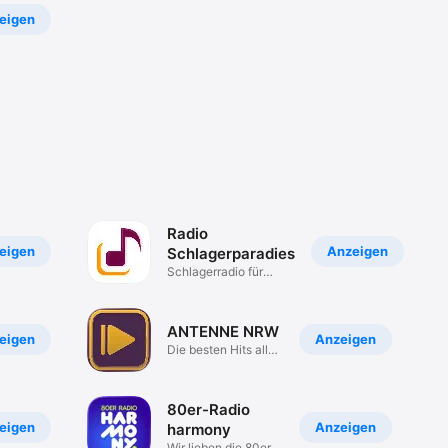
eigen
Radio
eigen
Anzeigen
Schlagerparadies
Schlagerradio für
Deutschland
ANTENNE NRW
eigen
Anzeigen
Die besten Hits aller
Zeiten!
80er-Radio
eigen
Anzeigen
harmony
Wir lieben die 80er.