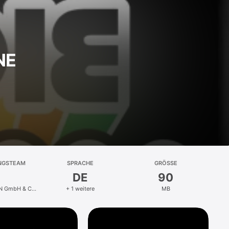
NE
NGSTEAM
SPRACHE
GRÖSSE
DE
90
 GmbH & Co.
+ 1 weitere
MB