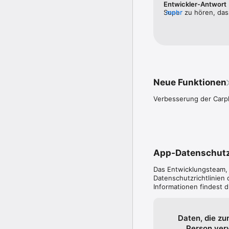
Entwickler-Antwort
- Carplay: Höre 80er 9
Super zu hören, das
mehr
dass du die Vielfalt
Werde Teil der 80er 90
Grüße, dein OLDIE 
80er 90er OLDIE ANTENNE
Neue Funktionen
Verbesserung der Carpla
App-Datenschut
Das Entwicklungsteam
Datenschutz­richtlinie
Informationen findest 
Daten, die zu
Person ve