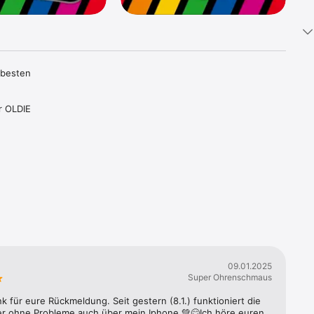
besten 
 OLDIE 
esten 
Classics, 
 Klick.

nde 
ssen, 
09.01.2025
 
Super Ohrenschmaus
au- und 
k für eure Rückmeldung. Seit gestern (8.1.) funktioniert die 
r ohne Probleme auch über mein Iphone 💚😊Ich höre euren 