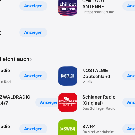
E
CHILLOUT
Anzeigen
Anz
ANTENNE
Entspannter Sound
Anzeigen
E
elleicht auch
Radio
NOSTALGIE
Anzeigen
Anz
Deutschland
ut Radio
Musik
ZWALDRADIO
Schlager Radio
Anzeigen
Anz
24/7
(Original)
Das Schlager Radio
adio
SWR4
Anzeigen
Anz
Da sind wir daheim.