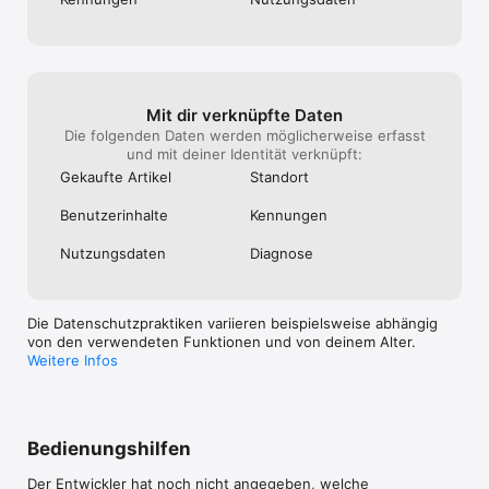
bisschen schad
 – Werbung für Produkte von Rovio und Dritten.

 Für dieses Spiel können eine Internetverbindung und damit 
verbundener Datenverkehr erforderlich sein, für die je nach 
Anbieter Kosten anfallen können. Beim ersten Start des Spiels 
müssen einmalig zusätzliche Inhalte heruntergeladen werden.

Mit dir verknüpfte Daten
 Nutzungsbedingungen: http://www.rovio.com/terms-of-
Die folgenden Daten werden möglicherweise erfasst
service

und mit deiner Identität verknüpft:
 Datenschutzrichtlinien: http://www.rovio.com/privacy
Gekaufte Artikel
Standort
Benutzer­inhalte
Kennungen
Nutzungs­daten
Diagnose
Die Datenschutzpraktiken variieren beispielsweise abhängig
von den verwendeten Funktionen und von deinem Alter.
Weitere Infos
Bedienungshilfen
Der Entwickler hat noch nicht angegeben, welche