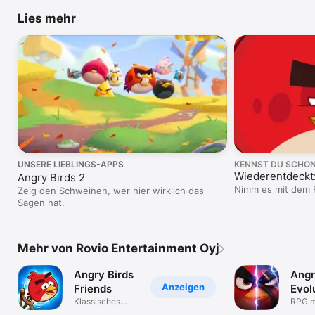
Lies mehr
UNSERE LIEBLINGS-APPS
KENNST DU SCHO
Wiederentdeckt:
Angry Birds 2
Nimm es mit dem 
Zeig den Schweinen, wer hier wirklich das
Sagen hat.
Mehr von Rovio Entertainment Oyj
Angry Birds
Angr
Anzeigen
Friends
Evol
Klassisches
RPG m
Arcade-Puzzle
Samm