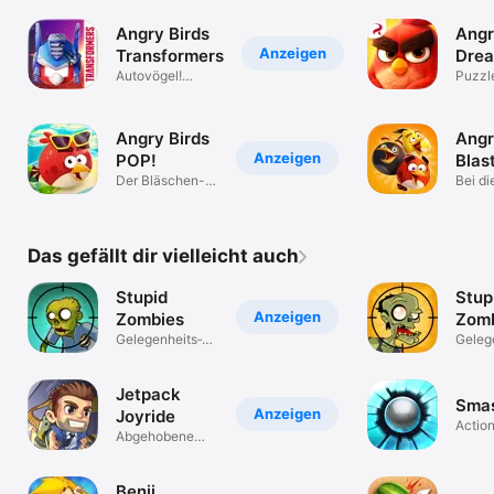
und K
Angry Birds
Angr
Anzeigen
Transformers
Drea
Autovögel!
Puzzl
ABFAHRT!
Entsp
Angry Birds
Angr
Anzeigen
POP!
Blas
Der Bläschen-
Bei d
Shooter mit
Puzzle
POP!
Das gefällt dir vielleicht auch
Stupid
Stup
Anzeigen
Zombies
Zomb
Gelegenheits­
Geleg
spiele
spiele
Jetpack
Smas
Anzeigen
Joyride
Actio
Abgehobene
Arcade-Action!
Benji