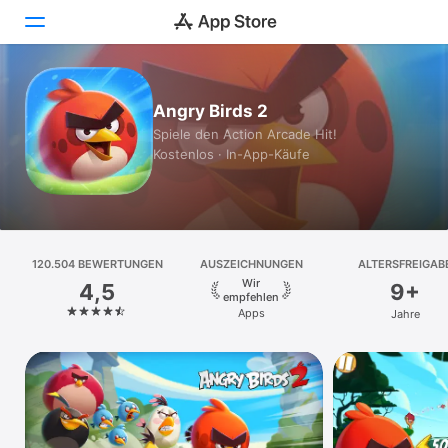
Heute
Angry Birds 2
Spiele den Action Arcade Hit!
Spiele
Kostenlos · In-App-Käufe
Apps
Arcade
120.504 BEWERTUNGEN
Suchen
AUSZEICHNUNGEN
ALTERSFREIGAB
Wir
4,5
9+
empfehlen
Plattform
Apps
Jahre
iPhone
iPad
Mac
Vision