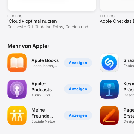
LEG LOS
LEG LOS
iCloud+ optimal nutzen
Apple One: das 
Der beste Ort für deine Fotos, Dateien und
mehr.
Mehr von Apple
Apple Books
Sha
Anzeigen
Lesen, hören,
Entde
entdecken.
& Vid
Apple-
Keyn
Anzeigen
Podcasts
Präs
Audio- und
Gesch
Video-Podcasts
präsen
Meine
Page
Anzeigen
Freunde
Erste
suchen
Soziale Netze
Dok
Desig
und G