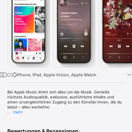
Watch
TV
iPhone, iPad, Apple Vision, Apple Watch
Bei Apple Music dreht sich alles um die Musik. Genieße 
höchste Audioqualität, exklusive, ausführliche Inhalte und 
einen unvergleichlichen Zugang zu den Künstler:innen, die du 
liebst – alles werbefrei.

mehr
• Erhalte unbegrenzten Zugriff auf über 100 Millionen Titel.

• Playlists & Stationen nur für dich erstellt. Finde deine 
Discovery Station, für dich ausgewählte Musik, Mixes, und 
Bewertungen & Rezensionen