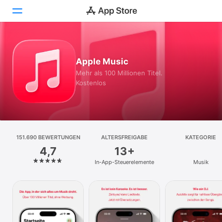
Heute
Apple Music
Spiele
Mehr als 100 Millionen Titel.
Kostenlos
Apps
Arcade
Suchen
151.690 BEWERTUNGEN
ALTERSFREIGABE
KATEGORIE
4,7
13+
Plattform
In-App-Steuerelemente
Musik
iPhone
iPad
Mac
Vision