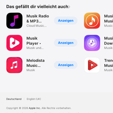
Das gefällt dir vielleicht auch
Musik Radio
Mus
Anzeigen
& MP3
Mus
Spieler
Cloud Music
Play
Music
Hören & Audio
List &
App
Musik
Mus
Anzeigen
Player ‣
Dow
Musik und
For 
Musik
Lieder hören
Melodista
Tren
Anzeigen
Music
Mus
Offline
Musik
Play
Musik
Player
Deutschland
English (UK)
Copyright © 2026
Apple Inc.
Alle Rechte vorbehalten.