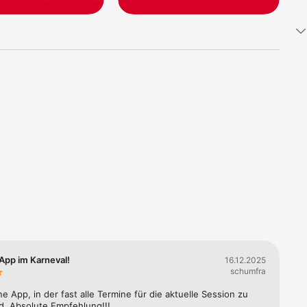
musst 
nplaner, 


sten.

.

App im Karneval!
16.12.2025
schumfra
ne App, in der fast alle Termine für die aktuelle Session zu 
nd. Absolute Empfehlung!!!