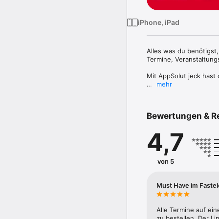
iPhone, iPad
Alles was du benötigst,
Termine, Veranstaltungs
Mit AppSolut jeck hast 
mehr
Die App zeigt dir Termi
einfach nur eingeben, 
Bewertungen & R
Über direkte Links zu d
die KVB-App und der Ta
4,7
Deine Freund:innen kann
Und das Beste: AppSolut
von 5
Karneval feiern? Mit Ap
Must Have im Faste
Alle Termine auf eine
zu bestellen. Der Li