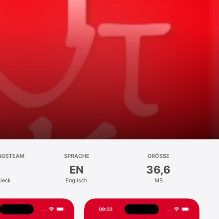
NGSTEAM
SPRACHE
GRÖSSE
EN
36,6
Bieck
Englisch
MB