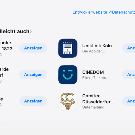
Entwicklerwebsite
Datenschut
elleicht auch
Funke
Uniklinik Köln
Anzeigen
Anz
 1823
Die App der
g
Uniklinik Köln
arde
CINEDOM
Anzeigen
Anz
rf
Filme, Tickets,
g
Snacks & Deals
Comitee
pp
Anzeigen
Anz
Düsseldorfer
g
Carneval
Unterhaltung
)