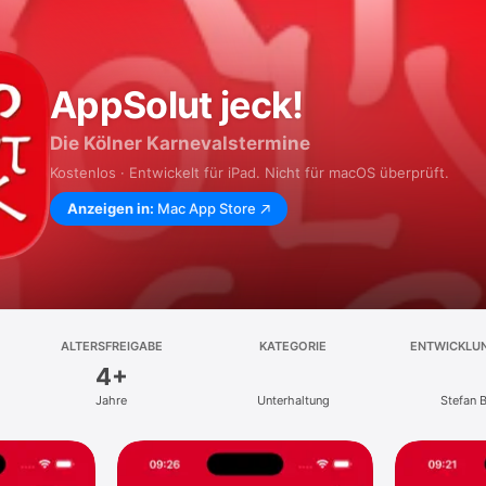
AppSolut jeck!
Die Kölner Karnevalstermine
Kostenlos · Entwickelt für iPad. Nicht für macOS überprüft.
Anzeigen in:
Mac App Store
ALTERSFREIGABE
KATEGORIE
ENTWICKLU
4+
Jahre
Unterhaltung
Stefan 