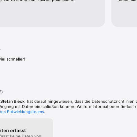
iel schneller!
z
,
Stefan Bieck
, hat darauf hingewiesen, dass die Datenschutz­richtlinien
gang mit Daten einschließen können. Weitere Informationen findest d
 des Entwicklungsteams
.
aten erfasst
fasst keine Daten von