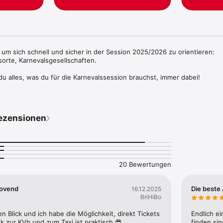
 um sich schnell und sicher in der Session 2025/2026 zu orientieren:  

orte, Karnevalsgesellschaften.

du alles, was du für die Karnevalssession brauchst, immer dabei!

ne, Veranstaltungsorte und Karnevalsgesellschaften auf einen Blick. Du 
wann, wo oder mit wem du feiern möchtest, und schon geht’s los.

ezensionen
en Veranstalter:innen kannst du schnell deine Tickets kaufen. Der Route
xiruf sorgen dafür, dass du sicher und bequem zu deiner Feier kommst.
st du ganz einfach einladen – du kannst die Infos direkt teilen oder po
 jeck funktioniert auch offline, damit du immer bestens vorbereitet bist
20 Bewertungen
pSolut jeck ganz einfach!
lovend
Die beste 
16.12.2025
BriHiBo
n Blick und ich habe die Möglichkeit, direkt Tickets 
Endlich ei
nk zur KVb und zum Taxi ist praktisch 😎
finden si