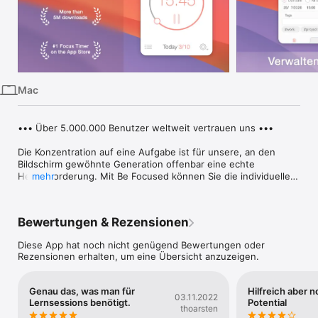
iPhone
iPad
Mac
Vision
Mac
Watch
TV
••• Über 5.000.000 Benutzer weltweit vertrauen uns •••

Die Konzentration auf eine Aufgabe ist für unsere, an den 
Bildschirm gewöhnte Generation offenbar eine echte 
Herausforderung. Mit Be Focused können Sie die individuellen 
mehr
Aufgaben in separate, durch Pausen getrennte Intervalle 
aufteilen. Das ist eine überraschend effiziente Methode, um 
die Motivation und den Fokus aufrechtzuerhalten. Nutzen Sie 
Bewertungen & Rezensionen
Be Focused auf Ihrem iPhone, iPad oder Mac - alles bleibt 
perfekt synchronisiert.

Diese App hat noch nicht genügend Bewertungen oder
Rezensionen erhalten, um eine Übersicht anzuzeigen.
Aufgabenverwaltung

•	Erstellen und verwalten Sie Aufgaben

Genau das, was man für
Hilfreich aber 
•	Notizen, Tags und Fälligkeitsdaten zu Aufgaben 
03.11.2022
Lernsessions benötigt.
Potential
hinzufügen

thoarsten