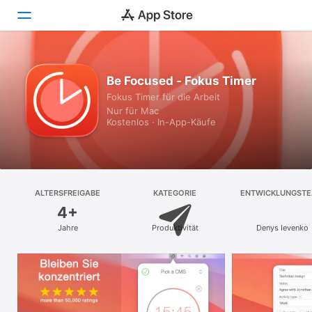
Entdecken
Be Focused - Fokus Timer
Fokus Timer für die Arbeit
Arcade
Nur für Mac
Kostenlos · In-App-Käufe
Erstellen
Arbeiten
Spielen
ALTERSFREIGABE
KATEGORIE
ENTWICKLUNGST
4+
Entwickeln
Jahre
Produktivität
Denys Ievenko
Kategorien
Suchen
Plattform