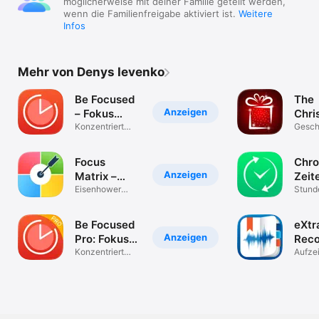
möglicherweise mit deiner Familie geteilt werden,
* Für die Integration mit Focus Matrix ist die Pro-Version von 
wenn die Familienfreigabe aktiviert ist.
Weitere
Focus Matrix erforderlich, die separat erhältlich ist.
Infos
Mehr von Denys Ievenko
Be Focused
The
Anzeigen
– Fokus
Chri
Timer
Konzentriert
Gift 
Gesch
Arbeiten &
für W
Lernen
Focus
Chro
Anzeigen
Matrix –
Zeit
Task
Eisenhower
Stund
Matrix für To-Do
Aufga
Manager
Be Focused
eXtr
Anzeigen
Pro: Fokus
Reco
Timer
Konzentriert
Aufze
Arbeiten &
Notiz
Lernen