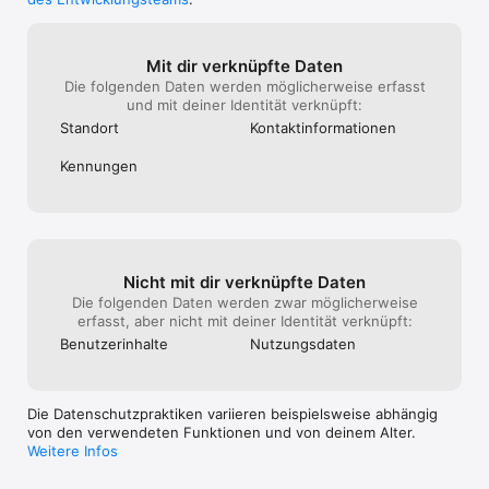
während andere blockiert werden

•	Tags und Filter zur Organisation von Aufgaben und zur 
Aufrechterhaltung des Fokus

Mit dir verknüpfte Daten
Die folgenden Daten werden möglicherweise erfasst
Berichte

und mit deiner Identität verknüpft:
•	Anzeigen detaillierter Berichte zur Überwachung Ihres 
Standort
Kontakt­informa­tionen
Fortschritts

•	Exportieren Sie Ihre Daten im CSV-Format

Kennungen
Sounds und Mitteilungen

•	Verschiedene Alarmtöne

•	Chronometer-Tickgeräusch mit einstellbarer Frequenz

•	Einstellbare Lautstärke für Alarme und Chronometer

Nicht mit dir verknüpfte Daten
•	Interaktive Mitteilungen

Die folgenden Daten werden zwar möglicherweise
erfasst, aber nicht mit deiner Identität verknüpft:
Integration

Benutzer­inhalte
Nutzungs­daten
•	Synchronisierung über alle Ihre Geräte (iPhone, iPad, 
Mac)

•	Integration mit Focus Matrix zur Verwaltung von 
Die Datenschutzpraktiken variieren beispielsweise abhängig
Aufgaben nach dem Dringend/Wichtig-Prinzip *

von den verwendeten Funktionen und von deinem Alter.
•	Integration mit der App „Kurzbefehle“ zur 
Weitere Infos
Automatisierung von Arbeitsabläufen
