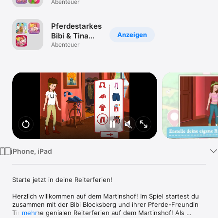
Abenteuer
Watch
TV
Pferdestarkes
Anzeigen
Bibi & Tina
Fan-Bundle
Abenteuer
iPhone, iPad
Starte jetzt in deine Reiterferien!

Herzlich willkommen auf dem Martinshof! Im Spiel startest du 
zusammen mit der Bibi Blocksberg und ihrer Pferde-Freundin 
Tina deine genialen Reiterferien auf dem Martinshof! Als 
mehr