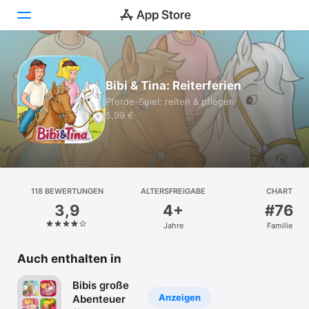
Heute
Bibi & Tina: Reiterferien
Spiele
Pferde-Spiel: reiten & pflegen
5,99 €
Apps
Arcade
Suchen
118 BEWERTUNGEN
ALTERSFREIGABE
CHART
3,9
4+
#76
Plattform
Jahre
Familie
iPhone
iPad
Auch enthalten in
Mac
Bibis große
Vision
Anzeigen
Abenteuer