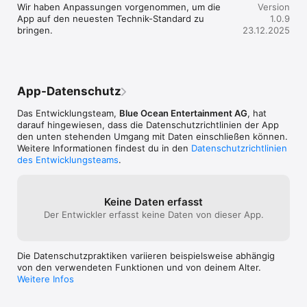
können. Dennoch tolles Spiel 🥰
Wir haben Anpassungen vorgenommen, um die 
Version
Ocean-Team!
• Erweitere dein Pferde-Wissen im Quiz mit 400 Fragen und 
App auf den neuesten Technik-Standard zu 
1.0.9
erfahre alles rund ums Pferd

bringen.
23.12.2025
• Teste dein Bibi & Tina-Fanwissen

Starte jetzt in deine Reiterferien!

***

App-Datenschutz
WISSENSWERTES FÜR ELTERN

Das Entwicklungsteam,
Blue Ocean Entertainment AG
, hat
• Das Spiel unterstützt, inspiriert und fördert Kinder auf eine 
darauf hingewiesen, dass die Datenschutz­richtlinien der App
spielerische Art und Weise

den unten stehenden Umgang mit Daten einschließen können.
• Wir legen Wert auf Qualität und Produktsicherheit

Weitere Informationen findest du in den
Datenschutzrichtlinien
• Gemeinsam mit pferdebegeisterten Mädchen entwickelt und 
des Entwicklungsteams
.
getestet

• Die Bibi & Tina-Welt kann frei oder im Zuge von spannenden 
Aufgaben rund um die Themen Freundschaft, Pferdeliebe und 
Abenteuer entdeckt werden

Keine Daten erfasst
• Die original Bibi & Tina-Stimmen aus den Hörspielen führen 
Der Entwickler erfasst keine Daten von dieser App.
durch die App

• Einmal kaufen und auf Smartphone und Tablet nutzen

• Die App ist auch offline spielbar

Die Datenschutzpraktiken variieren beispielsweise abhängig
• Keine In-App-Käufe oder Werbung

von den verwendeten Funktionen und von deinem Alter.
Weitere Infos
Falls etwas mal doch nicht so richtig funktioniert:

Aufgrund technischer Anpassungen sind wir auf 
Rückmeldungen der Bibi & Tina-Fans angewiesen. Damit wir 