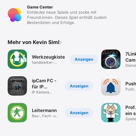
Game Center
Entdecke neue Spiele und zocke mit
Freund:innen. Dieses Spiel enthält zudem
Bestenlisten und Erfolge.
Mehr von Kevin Siml
7Lin
Werkzeugkiste
Anzeigen
Cam
handwerker-
Dienst
versand.de
progr
ipCam FC -
Push
Anzeigen
für IP
Push
Kameras
IP Kamera
Benac
Überwachung
Prof
Leitermann
Anzeigen
ein 
Bau-, Fach- und
mac
Spiele
Gartenmarkt
Rech