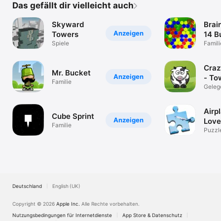
Das gefällt dir vielleicht auch
Skyward
Brai
Anzeigen
Towers
14 B
Spiele
Phys
Famili
Cra
Mr. Bucket
Anzeigen
- To
Familie
Buil
Geleg
spiele
Airp
Cube Sprint
Anzeigen
Love
Familie
Puzz
Puzzl
Deutschland
English (UK)
Copyright © 2026
Apple Inc.
Alle Rechte vorbehalten.
Nutzungsbedingungen für Internetdienste
App Store & Datenschutz