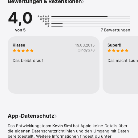
Bewertungen & Rezensionen
Kannst du einen Turm mit 200 Stockwerken oder einen Turm 
4,0
mit 30 perfekten Etagen bauen.

Es erwarten dich viele Herausforderungen. Erreichen sie alle.

von 5
7 Bewertungen
Zusätzlich kannst du noch fünf zusätzliche Standorte 
freispielen und Geld verdienen für nützliche Dinge!

Klasse
Super!!!
19.03.2015
Das Spiele beinhaltet:

CindyS78
- keine Werbung

- keine In-App-Käufe

Das bleibt drauf
Das macht Lau
- sondern reines Spielvergnügen
App-Datenschutz
Das Entwicklungsteam
Kevin Siml
hat Apple keine Details über
die eigenen Datenschutzrichtlinien und den Umgang mit Daten
bereitgestellt. Weitere Informationen findest du unter