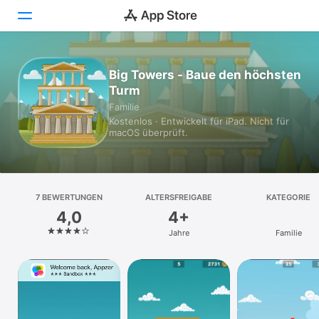
Heute
Big Towers - Baue den höchsten
Turm
Spiele
Familie
Kostenlos · Entwickelt für iPad. Nicht für
Apps
macOS überprüft.
Arcade
Suchen
7 BEWERTUNGEN
ALTERSFREIGABE
KATEGORIE
4,0
4+
Plattform
Jahre
Familie
iPhone
iPad
Mac
Vision