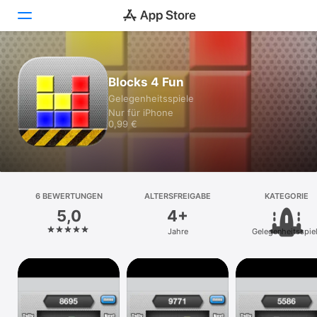
Heute
Blocks 4 Fun
Gelegenheits­spiele
Spiele
Nur für iPhone
0,99 €
Apps
Arcade
Suchen
6 BEWERTUNGEN
ALTERSFREIGABE
KATEGORIE
5,0
4+
Plattform
Jahre
Gelegenheits­spie
iPhone
iPad
Mac
Vision