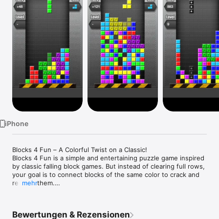
Watch
TV
iPhone
Blocks 4 Fun – A Colorful Twist on a Classic!

Blocks 4 Fun is a simple and entertaining puzzle game inspired 
by classic falling block games. But instead of clearing full rows, 
your goal is to connect blocks of the same color to crack and 
remove them.

mehr
Easy to learn, fun to play – perfect for a quick game anytime!

Bewertungen & Rezensionen
No ads. No in-app purchases. Just pure fun.