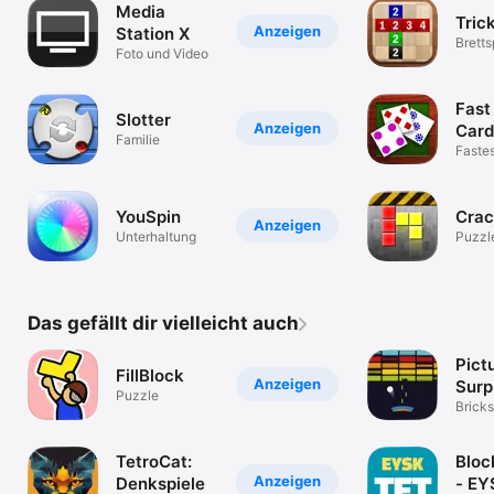
Media
Tric
Anzeigen
Station X
Bretts
Foto und Video
Fast
Slotter
Anzeigen
Car
Familie
Fastes
Card 
YouSpin
Crac
Anzeigen
Unterhaltung
Puzzl
Das gefällt dir vielleicht auch
Pict
FillBlock
Anzeigen
Surp
Puzzle
Brick
Casual
Spiel
TetroCat:
Bloc
Anzeigen
Denkspiele
- EY