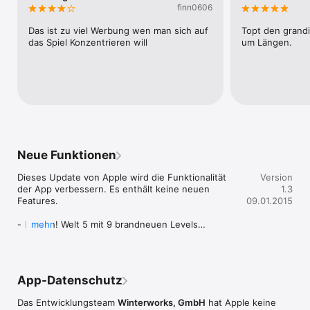
- einen fetten Chiptune-Soundtrack

finn0606
- epische Bosskämpfe

- tonnenweise Secrets

Das ist zu viel Werbung wen man sich auf 
Topt den grandi
- ultra-genaue, frei konfigurierbare Touch-Steuerung

das Spiel Konzentrieren will
um Längen.
- Online-Highscores und Achievements

Bonus-Levels folgen mit weiteren Updates.
Neue Funktionen
Dieses Update von Apple wird die Funktionalität 
Version
der App verbessern. Es enthält keine neuen 
1.3
Features.

09.01.2015
- Endlich! Welt 5 mit 9 brandneuen Levels

mehr
- Neue Game-Modes

- Neuer Schwierigkeitsgrad "Albtraum"

- Fehler behoben, bei dem der Welt 4 Boss aus 
dem Screen fliegt und nicht mehr zurückkommt

App-Datenschutz
- kleinere Fehler behoben
Das Entwicklungsteam
Winterworks, GmbH
hat Apple keine