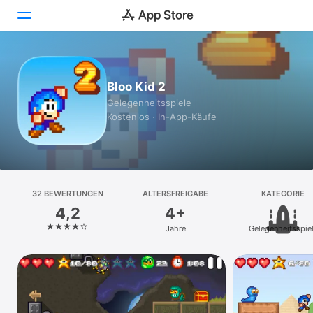
Heute
Bloo Kid 2
Spiele
Gelegenheits­spiele
Kostenlos · In-App-Käufe
Apps
Arcade
Suchen
32 BEWERTUNGEN
ALTERSFREIGABE
KATEGORIE
4,2
4+
Plattform
Jahre
Gelegenheits­spie
iPhone
iPad
Mac
Vision