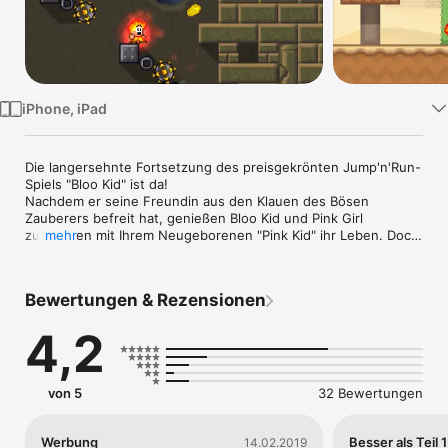
Watch
TV
iPhone, iPad
Die langersehnte Fortsetzung des preisgekrönten Jump'n'Run-
Spiels "Bloo Kid" ist da!

Nachdem er seine Freundin aus den Klauen des Bösen 
Zauberers befreit hat, genießen Bloo Kid und Pink Girl 
zusammen mit Ihrem Neugeborenen "Pink Kid" ihr Leben. Doch 
mehr
plötzlich beginnt völlig unerwartet ein neues Abenteuer...

Bloo Kid 2 ist ein klassisches 2D Jump and Run im Retro-Style, 
Bewertungen & Rezensionen
mit liebevoll gepixelter Grafik und einem bombastischen-
Chiptune Soundtrack. Renne, Springe und Schwimme durch 
4,2
FÜNF riesige Welten mit jeweils neun Levels. Überstehe 
brutale Bosskämpfe und entdecke zahllose Secrets in der Welt 
von Bloo Kid 2.

von 5
32 Bewertungen
Bloo Kid 2 biete:

- fünf Welten mit jeweils neun Levels

- echte Pixel-Handarbeit

Werbung
Besser als Teil 1
14.02.2019