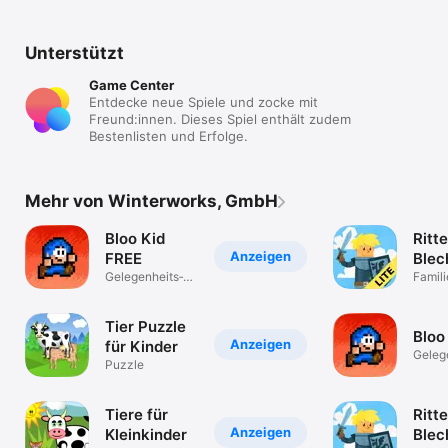
Unterstützt
Game Center
Entdecke neue Spiele und zocke mit
Freund:innen. Dieses Spiel enthält zudem
Bestenlisten und Erfolge.
Mehr von Winterworks, GmbH
Bloo Kid
Ritte
Anzeigen
FREE
Blec
Gelegenheits­
Aben
Famili
spiele
auf 
- LIT
Tier Puzzle
Bloo
Anzeigen
für Kinder
Geleg
Puzzle
spiele
Tiere für
Ritte
Anzeigen
Kleinkinder
Blec