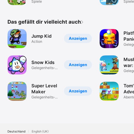
Spiele
Aben
Spiele
auf 
Das gefällt dir vielleicht auch
Plat
Jump Kid
Anzeigen
Pani
Action
Geleg
spiele
Mus
Snow Kids
Anzeigen
war:
Gelegenheits­
Adve
Geleg
spiele
spiele
Super Level
Tom'
Anzeigen
Maker
Adve
Gelegenheits­
Abent
spiele
Deutschland
English (UK)