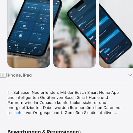
Watch
TV
iPhone, iPad
Ihr Zuhause. Neu erfunden. Mit der Bosch Smart Home App 
und intelligenten Geräten von Bosch Smart Home und 
Partnern wird Ihr Zuhause komfortabler, sicherer und 
energieeffizienter. Dabei werden Ihre persönlichen Daten nur 
bei Ihnen vor Ort gespeichert. Genießen Sie die intuitive 
mehr
Bedienung, das moderne Design und das beruhigende Gefühl, 
die Kontrolle in Ihrer Hand zu haben. Welcome Home!

Bewertungen & Rezensionen
Wesentliche Vorteile der Bosch Smart Home App im Überblick:
