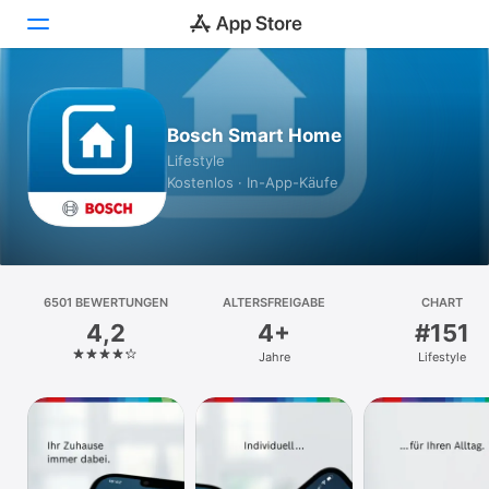
Heute
Bosch Smart Home
Spiele
Lifestyle
Kostenlos · In-App-Käufe
Apps
Arcade
Suchen
6501 BEWERTUNGEN
ALTERSFREIGABE
CHART
4,2
4+
#151
Plattform
Jahre
Lifestyle
iPhone
iPad
Mac
Vision