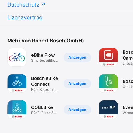
Datenschutz
Lizenzvertrag
Mehr von Robert Bosch GmbH
Bosc
eBike Flow
Anzeigen
Cam
Smartes eBiken
Lifest
mit Bosch
Bosch eBike
Bos
Anzeigen
Connect
Übert
Für eBikes mit
Arbeit
Kiox und Nyon
COBI.Bike
Eve
Anzeigen
Für E-Bikes &
Wirtsc
normale Bikes