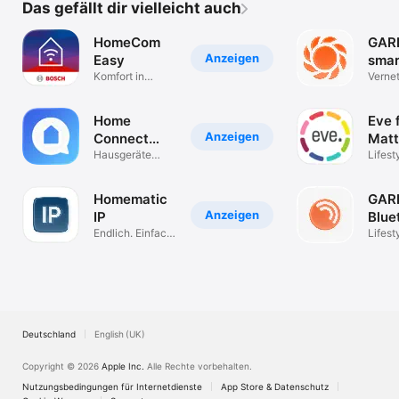
Das gefällt dir vielleicht auch
HomeCom
GAR
Anzeigen
Easy
smar
Komfort in
sys
Verne
Deinem
Steue
Zuhause
Aufbl
Home
Eve 
Anzeigen
Connect
Matt
App
Hausgeräte
Hom
Lifest
smart steuern
Homematic
GAR
Anzeigen
IP
Blue
Endlich. Einfach.
App
Lifest
Smart Home.
Deutschland
English (UK)
Copyright © 2026
Apple Inc.
Alle Rechte vorbehalten.
Nutzungsbedingungen für Internetdienste
App Store & Datenschutz