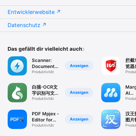
Entwicklerwebsite
Datenschutz
Das gefällt dir vielleicht auch
Scanner:
拦截1
Anzeigen
Document
览器
Scan App
Produktivität
油猴
Produk
白描-OCR文
Marg
Anzeigen
字识别与文件
AI
扫描全能处理
Produktivität
Not
Produk
PDF Mpjex -
汉王
Anzeigen
Editor for
图片
pdf
Produktivität
与PD
Produk