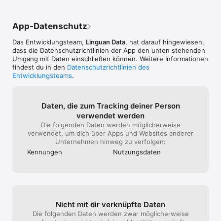
mit verschiedenen Arten teilen: sie auf Sozialmedien 
Freiheit wo ich was speichern oder 
aufkleben, als Anhang oder Link via E-Mail versenden.

sichern will. So werden die Daten quasi 
"gekidnappt". Das hat was Unseriöses! 
App-Datenschutz
*AirPrint u. Faxen

Schade
Dokumente sind via AirPrint auszudrucken; Man kann auch sie 
Das Entwicklungsteam,
Linguan Data
, hat darauf hingewiesen,
in mehr als 30 Länder faxen.

dass die Datenschutz­richtlinien der App den unten stehenden
Umgang mit Daten einschließen können. Weitere Informationen
*Dokumente freigeben

findest du in den
Datenschutzrichtlinien des
Ihre Dokumente sind von Ihren Freuden und Mitarbeitern in 
Entwicklungsteams
.
Gruppe zu lesen und kommentieren, dadurch dass Sie 
Personen einladen und sie freigeben. (Nur angemeldete 
Nutzer)

Daten, die zum Tracking deiner Person
*Bearbeitung der Dokumente

verwendet werden
Man kann handschriftliche Notizen in seine Dokumente 
Die folgenden Daten werden möglicherweise
machen oder Ihre eigene Wasserzeichen erstellen und 
verwendet, um dich über Apps und Websites anderer
einfügen.

Unternehmen hinweg zu verfolgen:
Kennungen
Nutzungs­daten
* Schnelle Suchung

Finden Sie irgendeines Dokument blitzschnell. Mit Tags kann 
man Dokumente katagorieren.  Durch “OCR for Seach” (OCR 
Technologie) kann man das Dokument durchsuchen, damit Sie 
von der lästigen manuellen Durchsuchung befreien. 

*Wichtige Dokumente schützen

Nicht mit dir verknüpfte Daten
Hat man vertrauliche Dokumente, kann er sie mit Passwort 
Die folgenden Daten werden zwar möglicherweise
sperren. Auf Premium-Konto kann man ein Passwort setzen, 