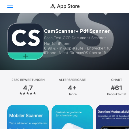
Heute
CamScanner+ Pdf Scanner
Scan,Text,OCR Document Scanner
Spiele
Nur für iPhone
0,99 € · In-App-Käufe · Entwickelt für
Apps
iPhone. Nicht für macOS überprüft.
Arcade
Suchen
2720 BEWERTUNGEN
ALTERSFREIGABE
CHART
4,7
4+
#61
Plattform
Jahre
Produktivität
iPhone
iPad
Mac
Vision