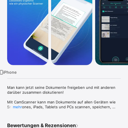
Watch
TV
iPhone
Man kann jetzt seine Dokumente freigeben und mit anderen 
darüber zusammen diskutieren!

Mit CamScanner kann man Dokumente auf allen Geräten wie 
Smartphones, iPads, Tablets und PCs scannen, speichern, 
mehr
synchronisieren sowie freigeben.

----Kaufversion Features----

Bewertungen & Rezensionen
* Alle Funktionen in der kostenlosen Version
