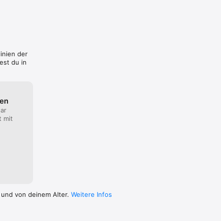
linien der
est du in
ten
ar
t mit
rwerben.

e 
t

die 
 welches 
ch dem 
 und von deinem Alter.
Weitere Infos
öglich. 
ließen 