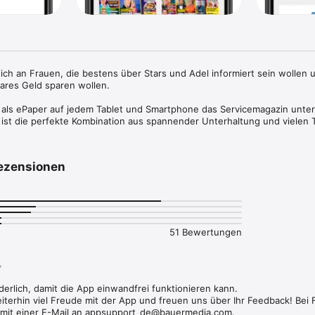
sich an Frauen, die bestens über Stars und Adel informiert sein wollen u
ares Geld sparen wollen.

h als ePaper auf jedem Tablet und Smartphone das Servicemagazin unter
 ist die perfekte Kombination aus spannender Unterhaltung und vielen T
ag.

 Neue Blatt stehen aktuelle Berichte über den europäischen Adel und ü
ezensionen
ionale Prominenz aus den Bereichen Show, Musik, Film und Fernsehen.

51 Bewertungen
derlich, damit die App einwandfrei funktionieren kann. 

per - Sowohl alte als auch zukünftige Ausgabe des Originalmagazins

terhin viel Freude mit der App und freuen uns über Ihr Feedback! Bei


 mit einer E-Mail an appsupport_de@bauermedia.com.