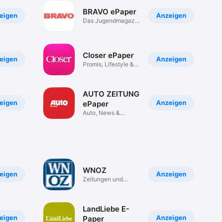
BRAVO ePaper
eigen
Anzeigen
Das Jugendmagazin
Nr. 1
Closer ePaper
eigen
Anzeigen
Promis, Lifestyle &
Mode
AUTO ZEITUNG
eigen
Anzeigen
ePaper
Auto, News &
Testberichte
WNOZ
eigen
Anzeigen
Zeitungen und
Zeitschriften
LandLiebe E-
eigen
Anzeigen
Paper