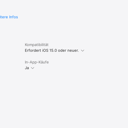
ase wird 
24 
tere Infos
e-
uch die 
estätigt 
Kompatibilität
in der 
Erfordert iOS 15.0 oder neuer.
In-App-Käufe
Ja
wächeren 
 sind 