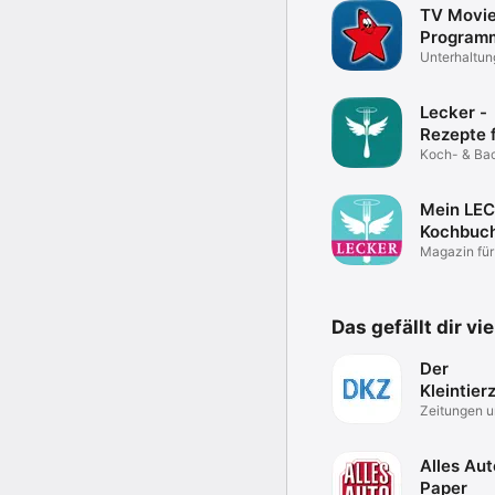
TV Movie
Program
Unterhaltun
Lecker -
Rezepte 
jeden Ta
Koch- & Ba
Mein LE
Kochbuc
Magazin für
Rezepte
Das gefällt dir vi
Der
Kleintier
Zeitungen 
Zeitschrifte
Alles Aut
Paper