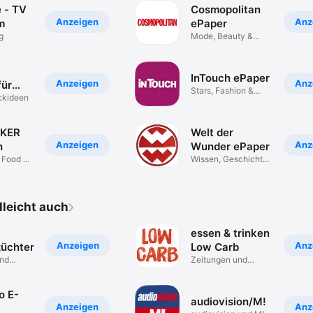
 - TV
Cosmopolitan
Anzeigen
Anz
m
ePaper
g
Mode, Beauty &
Trends
InTouch ePaper
Anzeigen
Anz
für
Stars, Fashion &
g
ckideen
Lifestyle
CKER
Welt der
Anzeigen
Anz
h
Wunder ePaper
 Food &
Wissen, Geschichte
& Natur
elleicht auch
essen & trinken
Anzeigen
Anz
züchter
Low Carb
und
Zeitungen und
n
Zeitschriften
o E-
audiovision/M!
Anzeigen
Anz