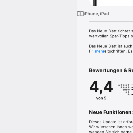
iPhone, iPad
Das Neue Blatt richtet 
wertvollen Spar-Tipps b
Das Neue Blatt ist auc
Frauenzeitschriften. Es
mehr
Anregungen für den Allt
Im Vordergrund von Das
Bewertungen & R
internationale und nat
4,4
THEMEN

• Adel & Promis

• Rezepte

• Gesundheit

von 5
• Mode

• Geld & Recht 

• Reisen

Neue Funktionen
FEATURES

Dieses Update ist erfor
• Alle Magazine als ePa
Wir wünschen Ihnen wei
• Einzel- und Abokäufe 
wenden Sie sich gerne