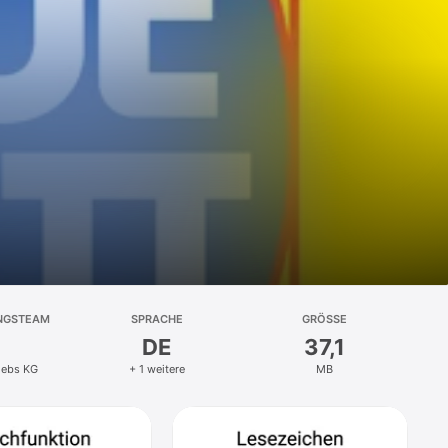
NGSTEAM
SPRACHE
GRÖSSE
DE
37,1
riebs KG
+ 1 weitere
MB