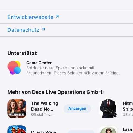
Entwicklerwebsite
Datenschutz
Unterstützt
Game Center
Entdecke neue Spiele und zocke mit
Freund:innen. Dieses Spiel enthält zudem Erfolge.
Mehr von Deca Live Operations GmbH
The Walking
Hitm
Anzeigen
Dead No
Snip
Man's Land
Official The
Ultima
Walking Dead
Sniper
RPG
Lara
DragonVale