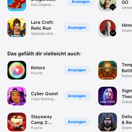
Anzeigen
GO
Das Original-
Umwe
Drachenzuchtspiel
Rätse
Lara Croft:
Hit
Anzeigen
Relic Run
Strate
Spektakuläre
im Di
Lauf-Action!
Das gefällt dir vielleicht auch
Temp
Kotoro
Anzeigen
Batt
Puzzle
Elite
Rollen
Sig
Cyber Quest
Anzeigen
Theo
Crew Battling
Globa
Card Game
Slayaway
Deli
Anzeigen
Camp 2:
& Re
Puzzle
Puzzle
Strate