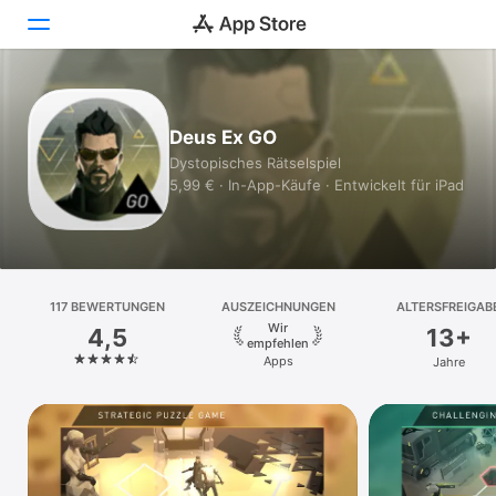
Heute
Deus Ex GO
Spiele
Dystopisches Rätselspiel
5,99 € · In-App-Käufe · Entwickelt für iPad
Apps
Arcade
Suchen
117 BEWERTUNGEN
AUSZEICHNUNGEN
ALTERSFREIGAB
Wir
4,5
13+
Plattform
empfehlen
Apps
Jahre
iPhone
iPad
Mac
Vision