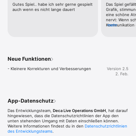
• Erlebe unendliche, kniffelige Herausforderungen mit Infinite 
Gutes Spiel.. habe ich sehr gerne gespielt 
Das Spiel gefällt
Play

auch wenn es nicht lange dauert
Grafik, stimmun
eine schöne Atm
Deus Ex GO Features:

nervt: Wenn sch
Kommunikation 
mehr
• Eine fesselnde Geschichte mit mehr als 50 anspruchsvollen 
dann in so einer
Puzzles

teilweise recht
• Events mit täglichen Herausforderungen

nur jeweils 1 S
• Einzigartige Hackfähigkeiten - Erobere feindliche 
sind wieder we
Geschütztürme oder ändere den Aufbau des Levels selbst

auch weglassen
• Augmentierte Puzzles - Löse die Rätsel mithilfe Adams 
Neue Funktionen
kultiger Augmentationen 

• Intelligente neue Gegner, inklusive Wachen, Geschütztürme, 
- Kleinere Korrekturen und Verbesserungen
Version 2.5
Drohnen, Läufer und mehr

2. Feb.
• Eine raffinierte und mysteriöse Geschichte, die in einer 
wunderschön dargestellten Zukunftsvision spielt

Nach Hitman GO und dem „Apple's iPhone Game of the Year 
2015“, Lara Croft GO, adaptiert Square Enix Montréal noch 
App-Datenschutz
eine weitere beliebte Serie für Handies in dieser einzigartigen 
Vision einer dystopischen Welt der nahen Zukunft.

Das Entwicklungsteam,
Deca Live Operations GmbH
, hat darauf
hingewiesen, dass die Datenschutz­richtlinien der App den
Kannst du das Rätsel lösen? Übernehme das Schicksal von 
unten stehenden Umgang mit Daten einschließen können.
Adam Jensen und sieh zu, wie das Puzzle Gestalt annimmt!

Weitere Informationen findest du in den
Datenschutzrichtlinien
des Entwicklungsteams
.
Hinweis:
