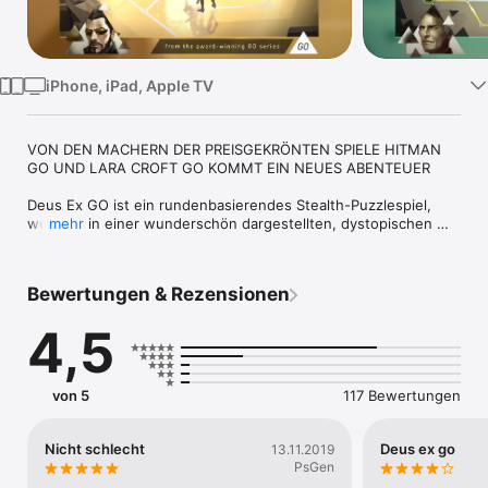
Watch
TV
iPhone, iPad, Apple TV
VON DEN MACHERN DER PREISGEKRÖNTEN SPIELE HITMAN 
GO UND LARA CROFT GO KOMMT EIN NEUES ABENTEUER

Deus Ex GO ist ein rundenbasierendes Stealth-Puzzlespiel, 
welches in einer wunderschön dargestellten, dystopischen 
mehr
Zukunft spielt. Übernimm das Schicksal des Geheimagenten 
Adam Jensen und löse kniffelige, raster-basierende Puzzles, 
um feindliche Verstecke zu infiltrieren und verblüffende neue 
Bewertungen & Rezensionen
Rätsel zu entwirren. Schleiche, hacke und kämpfe dich an 
Feinden vorbei und verstärke Adam mit futuristischen 
4,5
Upgrades.

NEU - Erweitere dein Abenteuer mit unendlichen, kniffeligen 
Inhalten und neuen Modi!

von 5
117 Bewertungen
• Kreiere und teile deine eigenen Herausforderungen im 
eleganten Puzzle-Ersteller

Nicht schlecht
Deus ex go
13.11.2019
• Spiele Community-Levels, zusammengestellt durch deine 
PsGen
Spieldaten
