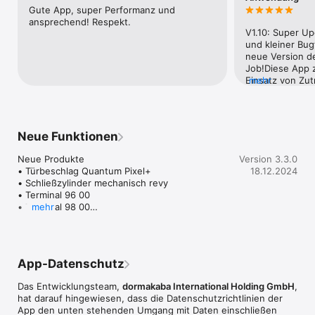
Gute App, super Performanz und 
ansprechend! Respekt.
V1.10: Super Up
und kleiner Bug
neue Version d
Job!Diese App z
Einsatz von Zutr
mehr
Schliessanlagen
Drehkreuzen, B
und vielem meh
Industrieuntern
Neue Funktionen
Darstellung wir
Produktübersicht
Neue Produkte

Version 3.3.0
den Produkten e
• Türbeschlag Quantum Pixel+

18.12.2024
Datenblätter, Fo
• Schließzylinder mechanisch revy

Explosionszeic
• Terminal 96 00

wirklich gelung
• Terminal 98 00

mehr
umfassenden Por
• Türschließer EasyAssist

gelungen!
Aktualisierte Medieninhalte

• Bilder

App-Datenschutz
• Videos

• Factsheets und Broschüren

Das Entwicklungsteam,
dormakaba International Holding GmbH
,
hat darauf hingewiesen, dass die Datenschutz­richtlinien der
Bug-Fixings
App den unten stehenden Umgang mit Daten einschließen