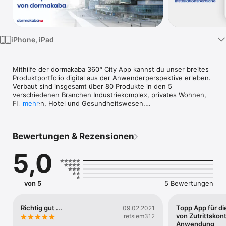
Watch
TV
iPhone, iPad
Mithilfe der dormakaba 360° City App kannst du unser breites 
Produktportfolio digital aus der Anwenderperspektive erleben. 
Verbaut sind insgesamt über 80 Produkte in den 5 
verschiedenen Branchen Industriekomplex, privates Wohnen, 
Flughafen, Hotel und Gesundheitswesen.

mehr
Dank zahlreicher integrierter Videos lernst du die Funktionen 
der einzelnen Produkte unmittelbar kennen. Dabei kannst du 
Bewertungen & Rezensionen
je nach Belieben zwischen 14 Spracheinstellungen wechseln, 
ohne die App neu zu starten. Wenn du mehr 
5,0
Detailinformationen zu Produkten haben willst, wechsle 
einfach jederzeit von der dormakaba 360° City App in den 
Product-Browser – und wieder  zurück.
von 5
5 Bewertungen
Richtig gut ...
Topp App für di
09.02.2021
von Zutrittskont
retsiem312
Anwendung