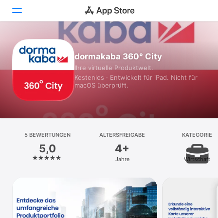
Heute
dormakaba 360° City
Ihre virtuelle Produktwelt.
Spiele
Kostenlos · Entwickelt für iPad. Nicht für
macOS überprüft.
Apps
Arcade
Suchen
5 BEWERTUNGEN
ALTERSFREIGABE
KATEGORIE
5,0
4+
Plattform
Jahre
Wirtschaft
iPhone
iPad
Mac
Vision