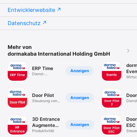
Entwicklerwebsite
Datenschutz
Mehr von
dormakaba International Holding GmbH
dor
ERP Time
Anzeigen
Even
Dienst­
Wirtsc
programme
Door Pilot
Door
Anzeigen
Steuerung von
Dienst
Automatiktüren
progr
3D Entrance
Door
Anzeigen
Augmented
ESC
Reality
Produktivität
Steuer
Türsy