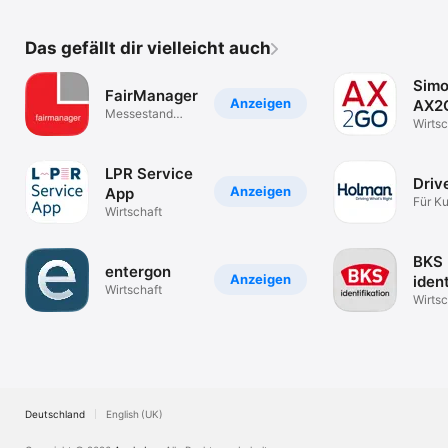
Das gefällt dir vielleicht auch
Simo
FairManager
Anzeigen
AX2
Messestand
Wirtsc
Management
LPR Service
Driv
Anzeigen
App
Für K
Wirtschaft
Holm
BKS
entergon
Anzeigen
ident
Wirtschaft
Wirtsc
Deutschland
English (UK)