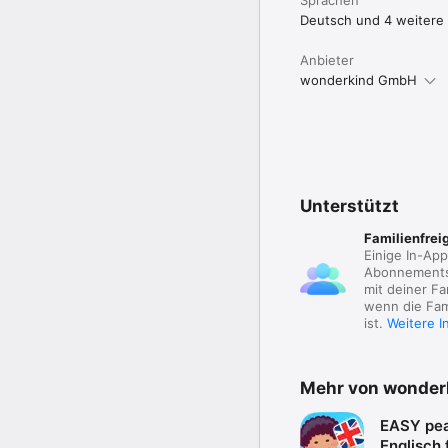
Deutsch und 4 weitere
Anbieter
wonderkind GmbH
Unterstützt
Familienfrei
Einige In-Ap
Abonnements
mit deiner Fa
wenn die Fami
ist.
Weitere I
Mehr von wonde
EASY pe
Englisch 