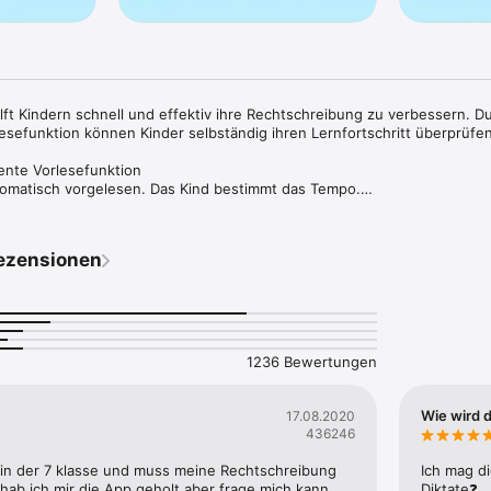
lft Kindern schnell und effektiv ihre Rechtschreibung zu verbessern. Du
lesefunktion können Kinder selbständig ihren Lernfortschritt überprüfen.
gente Vorlesefunktion

tomatisch vorgelesen. Das Kind bestimmt das Tempo.

erden automatisch vertont und vorgelesen.

Diktaten

ezensionen
ndenen Diktaten mit unterschiedlichen Lernschwerpunkten.

rlesefunktion)

n Klassenarbeit können eigene Diktate erstellt und automatisch vorgeles
1236 Bewertungen
Wie wird 
17.08.2020
436246
rch gezielte Übungen.

ter können markiert und später gezielt geübt werden. So stellt sich be
 in der 7 klasse und muss meine Rechtschreibung 
Ich mag di
lg ein.

ab ich mir die App geholt aber frage mich kann 
Diktate❓