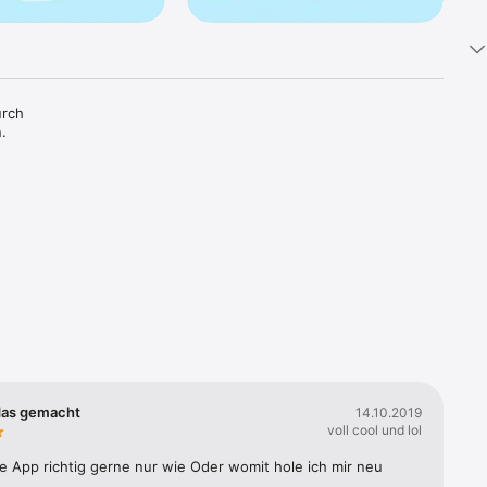
rch 


en 
das gemacht
14.10.2019
voll cool und lol
im Kind 
e App richtig gerne nur wie Oder womit hole ich mir neu 