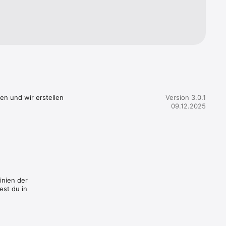
 wir 
ärfung, -
en und wir erstellen 
Version 3.0.1
09.12.2025
 
ngt 
inien der
est du in
 gut die 