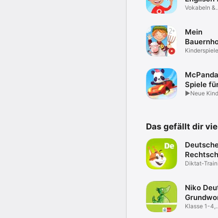
Kinder
Vokabeln &
Grammatik 
App
Mein
Bauernho
Wimmel 
Kinderspiele
für Kinder
McPanda
Spiele fü
Kinder A
►Neue Kind
ab 5 Jahre
Das gefällt dir vi
Deutsch
Rechtsch
Diktat-Train
Schul-Tests
Niko Deu
Grundwor
Klasse 1-4,
Rechtschre