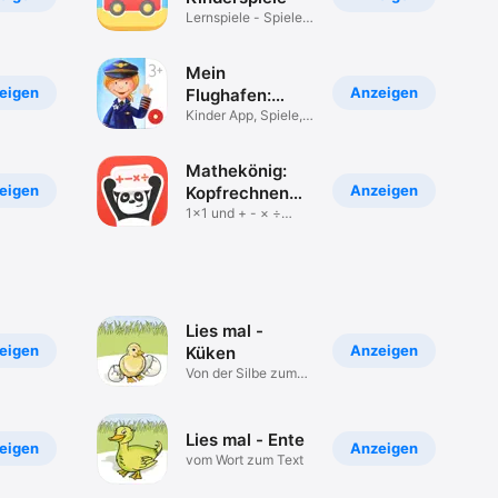
Lernspiele - Spiele
für Kinder
Mein
eigen
Anzeigen
Flughafen:
Wimmel-App
Kinder App, Spiele,
Wimmelbuch
Mathekönig:
eigen
Anzeigen
Kopfrechnen
Kinder
1×1 und + - × ÷
Mathe lernen
Lies mal -
eigen
Anzeigen
Küken
Von der Silbe zum
Wort
Lies mal - Ente
eigen
Anzeigen
vom Wort zum Text