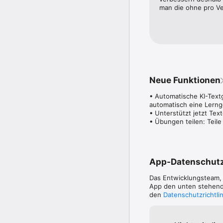
man die ohne pro Ve
• Automatische KI-Texte
Automatische Texterstel
erstellen automatisch e
• Unterschiedliche Schw
Geeignet für Klassenstu
Viele verschiedene Dikt
Neue Funktionen
• Viele Lernschwerpunk
Schwerpunkte wie Groß-
• Automatische KI-Textg
ss, -s oder -ß, Dehnung
automatisch eine Lerng
• Unterstützt jetzt Text
• Übungen teilen: Teil
Selbständiges Lernen

------------------

• Vicki - unsere Intelli
Unsere intelligente Vorl
Abschnitt, langsam und
App-Datenschut
wirklich toll.

Das Entwicklungsteam
• Fleißiges Bienchen - 
App den unten stehende
Kinder werden dauerhaft
den
Datenschutzrichtli
App sie bei der Verbess