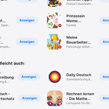
Kinder
Polizei Feuerwehr
Lern-
Kinderspiele
Prinzessin
Anzeigen
Anz
f:
Memo:
App 2+
 Spiele
Kinderspiele &
Familie
Kinderapps
:
Meine
Anzeigen
Anz
r
Bauarbeiter:
pp
erspiele
Wimmelapp
Fahrzeuge selber
steuern. 2+
elleicht auch
e
Daily Deutsch
Anzeigen
Anz
reibung
Kommasetzung &
ing &
Rechtschreibung
tsch -
Rechnen lernen
Anzeigen
Anz
tschatz
- Die Mathe
App
Lernspiele für die
ibung
Grundschule