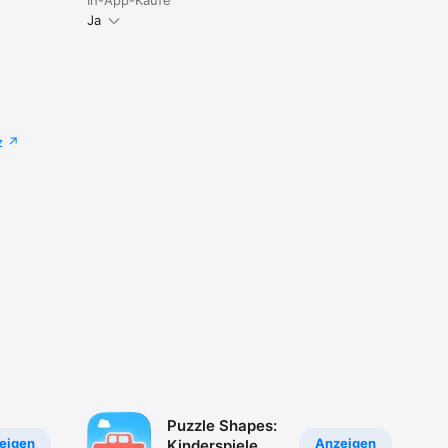
Ja
z
Puzzle Shapes:
eigen
Anzeigen
Kinderspiele