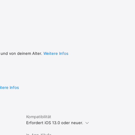
onen der 
Benutzer, 
erwegs.

 
4 
 nicht 
diese App 
t. Du 
 und von deinem Alter.
Weitere Infos
tere Infos
Kompatibilität
Erfordert iOS 13.0 oder neuer.
In-App-Käufe