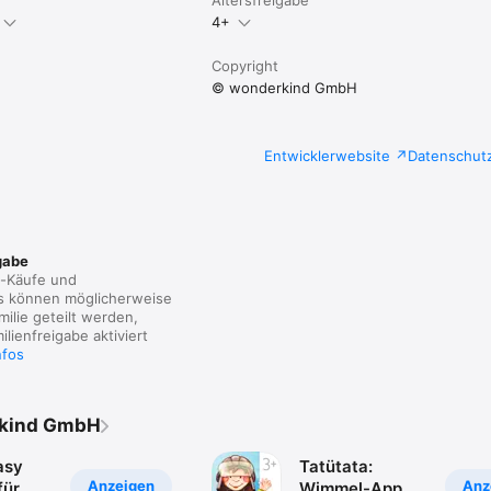
4+
Copyright
© wonderkind GmbH
Entwicklerwebsite
Datenschut
gabe
p-Käufe und
 können möglicherweise
milie geteilt werden,
lienfreigabe aktiviert
nfos
rkind GmbH
asy
Tatütata:
Anzeigen
Anz
für
Wimmel-App