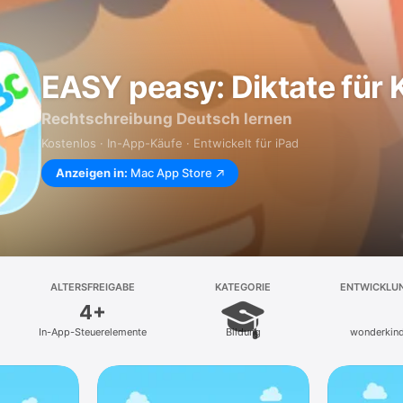
EASY peasy: Diktate für 
Rechtschreibung Deutsch lernen
Kostenlos · In-App-Käufe · Entwickelt für iPad
Anzeigen in:
Mac App Store
ALTERSFREIGABE
KATEGORIE
ENTWICKLU
4+
In-App-Steuerelemente
Bildung
wonderkin