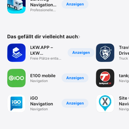
Anzeigen
Navigation -
Truck GPS
Professionelle
LKW-Navigation
Das gefällt dir vielleicht auch
LKW.APP –
Trav
Anzeigen
LKW
Driv
Parkplatzsuche
Freie Plätze entlang
Truck 
der Route
Truck
E100 mobile
tank
Anzeigen
Navigation
Navig
iGO
Site
Anzeigen
Navigation
Navi
Navigation
Page
Navig