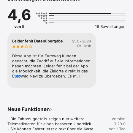
4,6
von 5
16 Bewertungen
Leider fehlt Datenübergabe
25.07.2024
Dr. Hosh
Diese App ist für Eurowag Kunden 
gedacht, die Zugriff auf alle Informationen 
haben möchten. Leider fehlt bei der App 
die Möglichkeit, die Zielorte direkt in das 
Eurowag Navi zu übergeben. Es muss 
mehr
umständlich manuell kopiert werden.
Neue Funktionen
- Die Fahrzeugdetails zeigen nun weitere 
Version
Telematikdaten für einen besseren Überblick.

3.29.0
- Sie können Fahrer jetzt direkt über die Karte 
vor 1 Tag