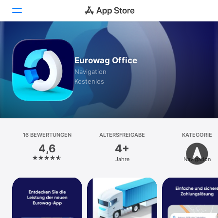
Heute
Eurowag Office
Spiele
Navigation
Kostenlos
Apps
Arcade
Suchen
16 BEWERTUNGEN
ALTERSFREIGABE
KATEGORIE
4,6
4+
Plattform
Jahre
Navigation
iPhone
iPad
Mac
Vision