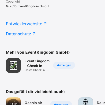
Copyright
© 2015 EventKingdom GmbH
Entwicklerwebsite
Datenschutz
Mehr von EventKingdom GmbH
EventKingdom
Anzeigen
- Check In
Gäste Check In -
effizient
Das gefällt dir vielleicht auch
Occhio air
Dall
Anzeigen