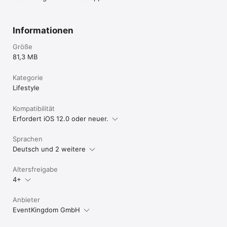
Charlottenburg eingetragen.

Die Handelsregisternummer lautet: HRB 149041
Informationen
Größe
81,3 MB
Kategorie
Lifestyle
Kompatibilität
Erfordert iOS 12.0 oder neuer.
Sprachen
Deutsch und 2 weitere
Altersfreigabe
4+
Anbieter
EventKingdom GmbH