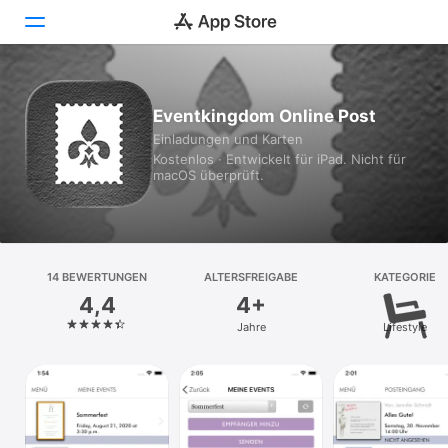
Heute
Eventkingdom Online Post
Einladungen und Karten
Spiele
Kostenlos · Entwickelt für iPad. Nicht für
macOS überprüft.
Apps
Arcade
Suchen
14 BEWERTUNGEN
ALTERSFREIGABE
KATEGORIE
4,4
4+
Plattform
Jahre
Lifestyle
iPhone
iPad
Mac
Vision