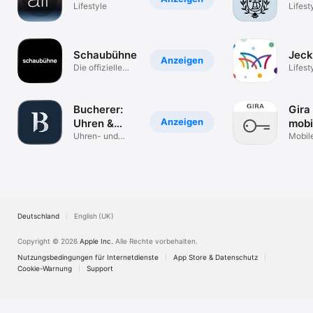
Lifestyle
Lifest
Schaubühne
Jec
Anzeigen
Die offizielle
Lifest
Schaubühne
App!
Bucherer:
Gira
Anzeigen
Uhren &
mobi
Schmuck
Uhren- und
Mobil
Schmuck-
Türko
Management
Deutschland
English (UK)
Copyright © 2026
Apple Inc.
Alle Rechte vorbehalten.
Nutzungsbedingungen für Internetdienste
App Store & Datenschutz
Cookie-Warnung
Support