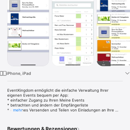
Watch
TV
iPhone, iPad
EventKingdom ermöglicht die einfache Verwaltung Ihrer 
eigenen Events bequem per App:

* einfacher Zugang zu Ihren Meine Events

* betrachten und ändern der Empfängerliste

* einfaches Versenden und Teilen von Einladungen an Ihre 
mehr
Gäste

Zusätzlich bietet die App das einfache Verschicken von 
Bewertungen & Rezensionen
schönen und persönlichen Online Grusskarten, Dankeskarten, 