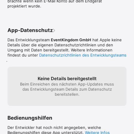
brachte wenn kein E-Mail Konto auf dem Endgerät 
EventKingdom online Karten und Einladungen empfangen:

projektiert wurde.
* Einfacher Zugang zu Ihrer Online Post

* App mit mehreren Emails verbinden

* Ihre Karten und Einladungen nie wieder verlieren

* Einfache Antwort- und Begleitungsoptionen

* Nachrichten an Ihre Gastgeber versenden

App-Datenschutz
* Veranstaltungsorte auf Landkarte einfach finden

* Hotel-, Geschenkelisten etc. bequem ansehen

Das Entwicklungsteam
EventKingdom GmbH
hat Apple keine
* Eventdatum einfach in Kalender speichern

Details über die eigenen Datenschutzrichtlinien und den
* Fotos Ihres Events jederzeit genießen und mit Gästen teilen

Umgang mit Daten bereitgestellt. Weitere Informationen
findest du unter
Datenschutzrichtlinien des Entwicklungsteams
Fragen, Feedback oder Probleme? Bitte kontaktieren Sie uns: 
.
support@eventkingdom.com

Impressum:

Keine Details bereitgestellt
EventKingdom GmbH

Beim Einreichen des nächsten App-Updates muss
Eichenallee 32

das Entwicklungsteam Details zum Datenschutz
14050 Berlin

bereitstellen.
Deutschland

+49 30 91565745

Geschäftsführer:

Patrick von Ribbentrop

Bedienungshilfen
Handelsregister:

Der Entwickler hat noch nicht angegeben, welche
Die EventKingdom GmbH ist beim Handelsregister Berlin-
Bedienungshilfen diese App unterstützt.
Weitere Infos