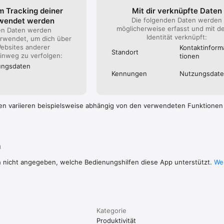
m Tracking deiner
Mit dir verknüpfte Daten
aufenden, indem du Meeting-Notizen verfasst und Notizbücher für dein 
rwendet werden
Die folgenden Daten werden
möglicherweise erfasst und mit d
ekte und Ideen mithilfe gemeinsamer Arbeitsbereiche zusammen.

en Daten werden
Identität verknüpft:
rwendet, um dich über
UNG

ebsites anderer
Kontakt­inform
Standort
k über Vorlesungsnotizen, Prüfungen und Hausarbeiten, damit dir keine 
nweg zu verfolgen:
tionen
ngs­daten
 für jeden deiner Kurse und sorge konsequent für Ordnung.

Kennungen
Nutzungs­dat
https://evernote.com/legal/privacy.php

en variieren beispielsweise abhängig von den verwendeten Funktionen
ttps://evernote.com/legal/tos.php

n
h nicht angegeben, welche Bedienungshilfen diese App unterstützt.
Wei
Kategorie
Produktivität