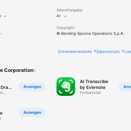
Altersfreigabe
e
4+
Copyright
© Bending Spoons Operations S.p.A.
Entwicklerwebsite
Datenschutz
Liz
e Corporation
AI Transcribe
Anzeigen
Anz
 Draw
by Evernote
ön
Produktivität
Anzeigen
le
t