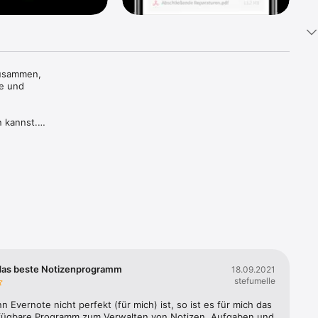
usammen, 
e und 
 kannst. 
ein, um 
en Start-
auf 
rk Times

en, ist 
das beste Notizenprogramm
18.09.2021
stefumelle
 Evernote nicht perfekt (für mich) ist, so ist es für mich das 
.

fügbare Programm zum Verwalten von Notizen, Aufgaben und 