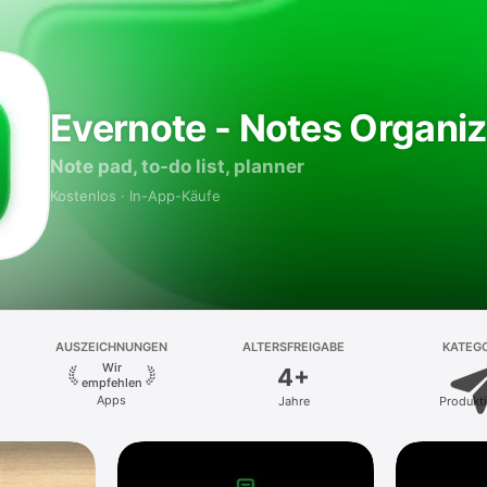
Evernote - Notes Organiz
Note pad, to-do list, planner
Kostenlos · In-App-Käufe
AUSZEICHNUNGEN
ALTERSFREIGABE
KATEGO
Wir
4+
empfehlen
Apps
Jahre
Produkti