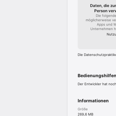
EVERNOTE IM BERUF

Daten, die zu
• Halte alle auf dem L
Person ve
freigibst.

• Führe Menschen, Proj
Die folgend
möglicherweise ve
EVERNOTE IN DER BILD
Apps und W
• Behalte den Überblic
Unternehmen hi
Details entgehen.

Nutzu
• Erstelle Notizbücher
---

Datenschutzrichtlinie: 
Die Datenschutzpraktik
Nutzungsbedingungen: h
Bedienungshilfe
Der Entwickler hat noc
Informationen
Größe
269,6 MB