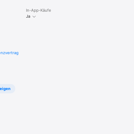
In-App-Käufe
Ja
enzvertrag
eigen