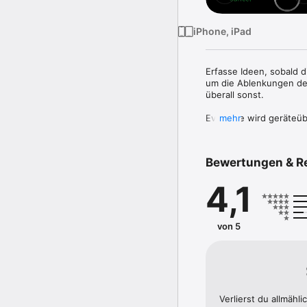
iPhone, iPad
Erfasse Ideen, sobald 
um die Ablenkungen des
überall sonst.

Evernote wird geräteüb
mehr
Arbeite deine To‑do-Li
deinen Zeitplan im Blic
Ansicht jederzeit schnel
Bewertungen & R
---

4,1
„Nutze Evernote als den
welchem Gerät du welche
von 5
„Wenn es darum geht, al
Evernote ein unverzich
---

HALTE DEINE IDEEN FES
Verlierst du allmähl
• Notiere, sammle und 