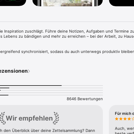
die Inspiration zuschlägt. Führe deine Notizen, Aufgaben und Termine z
 Lebens zu bändigen und mehr zu erreichen – bei der Arbeit, zu Haus
ergreifend synchronisiert, sodass du auch unterwegs produktiv bleiben
sten mithilfe der Aufgabenfunktionen ab; binde deinen Google Kalender 
k zu behalten; und lass dir deine wichtigsten Inhalte dank der anpassbar
l anzeigen.

ezensionen
 Ort, an dem du alles sammelst. Du brauchst nicht mehr zu überlegen, 
 Inhalte findest – es ist alles in Evernote gespeichert.“ – The New Yo
8646 Bewertungen
le möglichen Arten von Notizen zu erstellen und seine Arbeit zu erledig
tbares Werkzeug.“ – PC Mag

Für mich 
Wir empfehlen
T

Auch, wenn
ich den Überblick über deine Zettelsammlung? Dann 
erfasse Ideen als durchsuchbare Notizen, Notizbücher und To‑do-Listen
beste ver