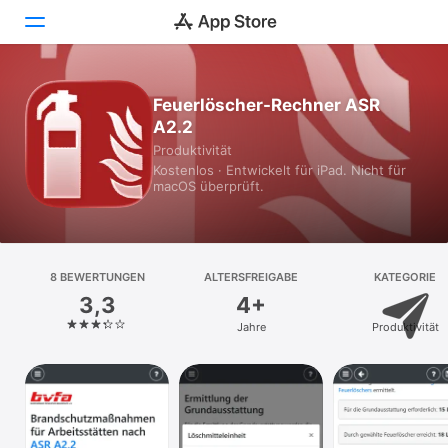
Heute
Feuerlöscher-Rechner ASR
A2.2
Spiele
Produktivität
Kostenlos · Entwickelt für iPad. Nicht für
Apps
macOS überprüft.
Arcade
Suchen
8 BEWERTUNGEN
ALTERSFREIGABE
KATEGORIE
3,3
4+
Plattform
Jahre
Produktivität
iPhone
iPad
Mac
Vision