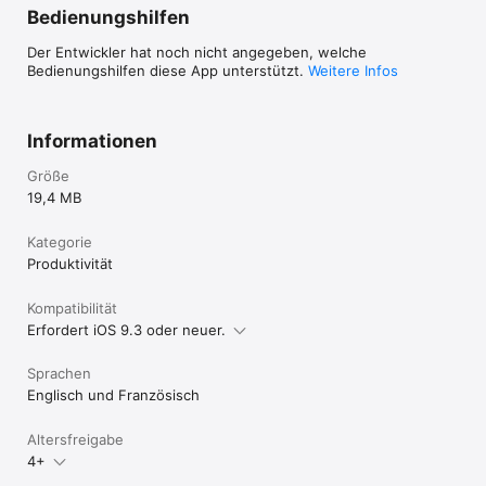
wurde ermöglicht, dass die Bearbeitung eines 
Bedienungshilfen
Vorgangs jederzeit unterbrochen und mit einem 
vorgangsbezogenen Kennwort später fortgeführt 
Der Entwickler hat noch nicht angegeben, welche
werden kann. 

Bedienungshilfen diese App unterstützt.
Weitere Infos
• Am Ende der Bearbeitung wird eine detaillierte 
Dokumentation aller eingegebenen und 
ermittelten Daten in Form einer PDF-Datei 
bereitgestellt, die als Dokumentation in eine 
Informationen
Gefährdungsbeurteilung eingefügt werden kann.
Größe
19,4 MB
Kategorie
Produktivität
Kompatibilität
Erfordert iOS 9.3 oder neuer.
Sprachen
Englisch und Französisch
Altersfreigabe
4+