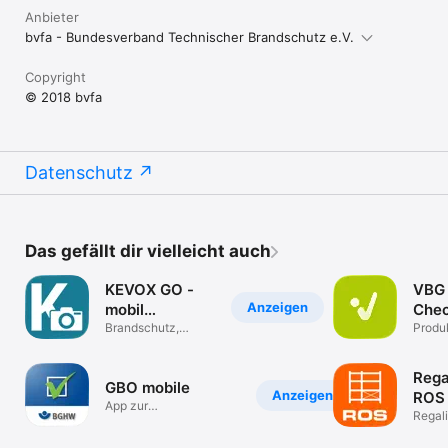
Anbieter
bvfa - Bundesverband Technischer Brandschutz e.V.
Copyright
© 2018 bvfa
Datenschutz
Das gefällt dir vielleicht auch
KEVOX GO -
VBG 
Anzeigen
mobil
Che
dokumentieren
Brandschutz,
Produk
Handwerk, Bau-
App
Rega
GBO mobile
Anzeigen
ROS 
App zur
156
Regal
Gefährdungsbeurteilung
Regal