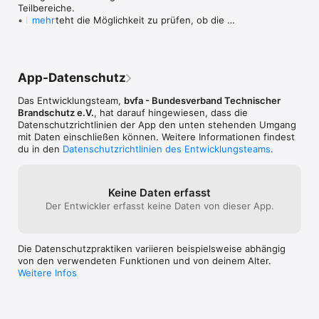
Teilbereiche.

• Es besteht die Möglichkeit zu prüfen, ob die 
mehr
gemäß ASR A 2.2 geforderten 
Löschmitteleinheiten (LE)  durch die vorhandenen 
oder geplanten Feuerlöscher erfüllt werden. Dazu 
kann die Anzahl der jeweiligen Feuerlöscher-
App-Datenschutz
Typen, deren Bezeichnung und das jeweilige 
Rating (Löschleistung) in der APP eingetragen 
Das Entwicklungsteam,
bvfa - Bundesverband Technischer
werden.

Brandschutz e.V.
, hat darauf hingewiesen, dass die
• Die bislang mögliche Berücksichtigung der 
Datenschutz­richtlinien der App den unten stehenden Umgang
Wandhydranten für die Grundausstattung wurde 
mit Daten einschließen können. Weitere Informationen findest
entsprechend der Änderung in der ASR A 2.2 
du in den
Datenschutzrichtlinien des Entwicklungsteams
.
gestrichen.

• Es wurde ein Algorithmus eingeführt, der eine 
detailliertere Unterstützung für die Entscheidung 
bietet, ob eine erhöhte Brandgefährdung vorliegt.

Keine Daten erfasst
• Für den Fall, dass eine erhöhte 
Der Entwickler erfasst keine Daten von dieser App.
Brandgefährdung vorliegt, werden beispielhafte 
Maßnahmen zur Auswahl angeboten und 
erläutert. Die Beispiele der ASR A 2.2 wurden 
Die Datenschutzpraktiken variieren beispielsweise abhängig
dabei ebenso wie die Beispiele in der TRGS 800 
von den verwendeten Funktionen und von deinem Alter.
berücksichtigt. Hinweise auf weitere mögliche 
Weitere Infos
Maßnahmen wurden aufgenommen.

• Ein Thesaurus zur Erläuterung von Begriffen aus 
der ASR A 2.2 wurde eingeführt.

• Zur Verbesserung der Anwenderfreundlichkeit 