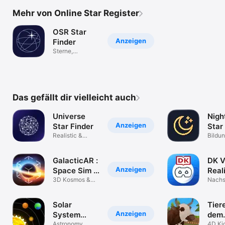
Mehr von Online Star Register
OSR Star
Anzeigen
Finder
Sterne,
Konstellationen
& mehr
Das gefällt dir vielleicht auch
Universe
Nigh
Anzeigen
Star Finder
Star
Realistic &
Bildu
Starry Night
Sky!
GalacticAR :
DK V
Anzeigen
Space Sim &
Real
Quiz
3D Kosmos &
Nachs
Astronomie
Solar
Tier
Anzeigen
System
dem
Planets: 3D
Astronomy
Baue
4D Kid