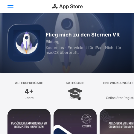
Heute
Flieg mich zu den Sternen VR
Bildung
Spiele
Kostenlos · Entwickelt für iPad. Nicht für
macOS überprüft.
Apps
Arcade
Suchen
ALTERSFREIGABE
KATEGORIE
ENTWICKLUNGST
4+
Plattform
Jahre
Bildung
Online Star Regist
iPhone
iPad
Mac
Vision