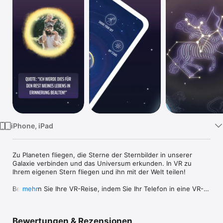
Watch
TV
iPhone, iPad
Zu Planeten fliegen, die Sterne der Sternbilder in unserer 
Galaxie verbinden und das Universum erkunden. In VR zu 
Ihrem eigenen Stern fliegen und ihn mit der Welt teilen!

Beginnen Sie Ihre VR-Reise, indem Sie Ihr Telefon in eine VR-
mehr
Brille stecken und die schillernde Umgebung des Weltraums 
genießen. Mit der “Flieg mich zu den Sternen”-VR-App können 
Sie als Astronaut auf einer Mission durch unsere Milchstraße 
Bewertungen & Rezensionen
reisen. Erfahren Sie mehr über die Planeten und Sternbilder in 