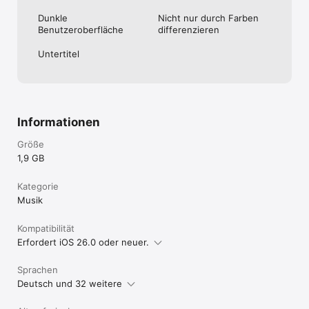
• Erstelle eigene Klingel- und Hinweistöne für dein iPad oder 
Dunkle
Nicht nur durch Farben
iPhone.

Benutzeroberfläche
differenzieren
• Füge von deinem iPhone oder iPad aus über iCloud neue 
Spuren zu deinem Logic Pro X-Projekt hinzu.

Untertitel
* Die Apps anderer Anbieter aus dem App Store müssen 
kompatible Audio Unit-Erweiterungen enthalten.

** Kostenloser Download aus der GarageBand Sound Library 
erforderlich.

*** Für die Mehrspuraufnahme wird eine kompatible 
Informationen
Audioschnittstelle eines Drittanbieters benötigt.
Größe
1,9 GB
Kategorie
Musik
Kompatibilität
Erfordert iOS 26.0 oder neuer.
Sprachen
Deutsch und 32 weitere