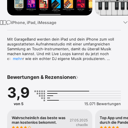
Watch
TV
iPhone, iPad, iMessage
Mit GarageBand werden dein iPad und dein iPhone zum voll 
ausgestatteten Aufnahmestudio mit einer umfangreichen 
Sammlung an Touch-Instrumenten, damit du überall Musik 
machen kannst. Und mit Live Loops kannst du jetzt noch 
einfacher wie ein echter DJ eigene Musik produzieren. 
mehr
Verwende Multi-Touch-Gesten, um Keyboard und Gitarre zu 
spielen und um Beats zu erstellen, mit denen du wie ein Profi 
klingst, selbst wenn du noch nie auch nur eine einzige Note 
Bewertungen & Rezensionen
gespielt hast. Schließe deine E-Gitarre bzw. deinen E-Bass an 
und spiele legendäre Amps und Effektpedale. Verwende ein 
3,9
Touch-Instrument, ein Mikrofon oder eine Gitarre, um 
Performances mit bis zu 32 Spuren aufzunehmen. Verwende 
die neue Sound Library, um weitere kostenlose Instrumente, 
Loops und Sound-Pakete zu laden, die von einigen der 
von 5
15.071 Bewertungen
bekanntesten Produzent:innen der Welt stammen. 
Anschließend kannst du deine Songs mit Freunden und 
Familie teilen.

Wahrscheinlich das beste was
Top App und me
27.05.2025
man kostenlos bekommt.
durch die Pand
chao9x
Live Loops. Musik machen wie ein DJ
