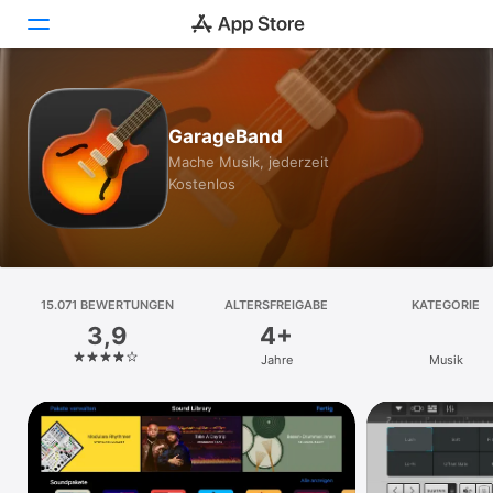
Heute
GarageBand
Spiele
Mache Musik, jederzeit
Kostenlos
Apps
Arcade
Suchen
15.071 BEWERTUNGEN
ALTERSFREIGABE
KATEGORIE
3,9
4+
Plattform
Jahre
Musik
iPhone
iPad
Mac
Vision