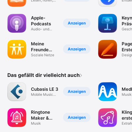
Lesen, hören,
Entde
entdecken.
& Vid
Apple-
Keyn
Anzeigen
Podcasts
Präs
Audio- und
Gesch
Video-Podcasts
präsen
Meine
Page
Anzeigen
Freunde
Erste
suchen
Soziale Netze
Dok
Desig
und G
Das gefällt dir vielleicht auch
Cubasis LE 3
Med
Anzeigen
Mobile Music
Musik
Creation System
Für Al
Ringtone
Klin
Anzeigen
Maker &
erste
MP3
Musik
MP3
Extrah
Audio
Converter