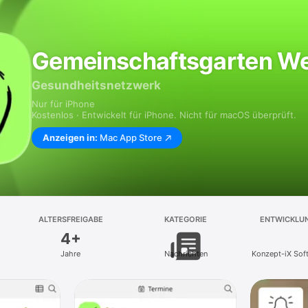
Gemeinschaftsgarten We
Gesundheitsnetzwerk
Nur für iPhone
Kostenlos · Entwickelt für iPhone. Nicht für macOS überprüft.
Anzeigen in:
Mac App Store
ALTERSFREIGABE
KATEGORIE
ENTWICKLU
4+
Jahre
Nachrichten
Konzept-iX So