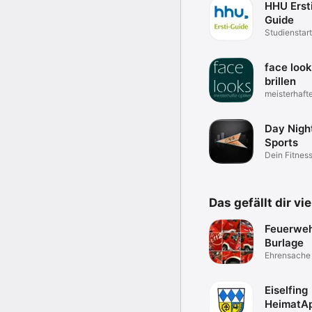
HHU Erst
Guide
Studienstar
face loo
brillen
meisterhafte
Day Nigh
Sports
Dein Fitnes
Das gefällt dir vi
Feuerwe
Burlage
Ehrensache
Eiselfing
HeimatA