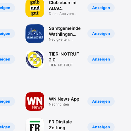
Clubleben im
eigen
Anzeigen
ADAC
Westfalen
Deine App vom
ADAC Westfalen
Samtgemeinde
eigen
Anzeigen
Wathlingen
News
Neuigkeiten,
Termine und Tipps
TIER-NOTRUF
eigen
Anzeigen
2.0
TIER-NOTRUF
WN News App
eigen
Anzeigen
Nachrichten
FR Digitale
eigen
Anzeigen
Zeitung