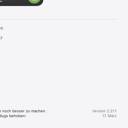
!

?

pp noch besser zu machen. 
Version 2.21.1
Bugs behoben:

17. März