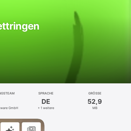
ttringen
NGSTEAM
SPRACHE
GRÖSSE
DE
52,9
ftware GmbH
+ 1 weitere
MB