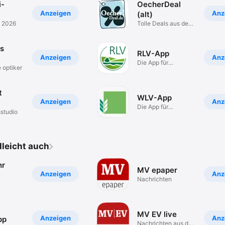
i-
OecherDeal
Anzeigen
Anz
(alt)
t 2026
Tolle Deals aus der
Euregio!
ks
RLV-App
Anzeigen
Anz
Die App für
 optiker
Mitglieder des RLV
t
WLV-App
Anzeigen
Anz
Die App für
sstudio
Mitglieder im WLV
elleicht auch
hr
MV epaper
Anzeigen
Anz
Nachrichten
MV EV live
Anzeigen
Anz
pp
Nachrichten aus der