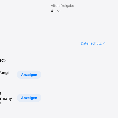
Altersfreigabe
4+
Datenschutz
nc
Fungi
Anzeigen
t
Anzeigen
ermany
t