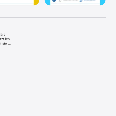
rt 
tlich 
sie 
Kinder 
 App zur 
nützliche 
izielle 
sieben 
folgen 
hr 
 
ung so 