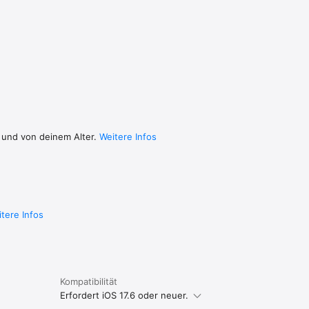
t. Des 
kann die 
n sicher.

eine 
e 
 und von deinem Alter.
Weitere Infos
tere Infos
Kompatibilität
Erfordert iOS 17.6 oder neuer.