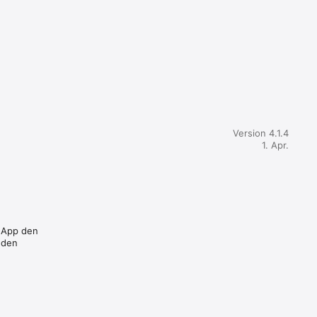
nfachen 
 Z. B. 
 Sie ein 
Version 4.1.4
1. Apr.
 von 
len. So 
ierung 
 
r App den
n Punkt. 
 den
ohnung, 
hen 
weiteren 