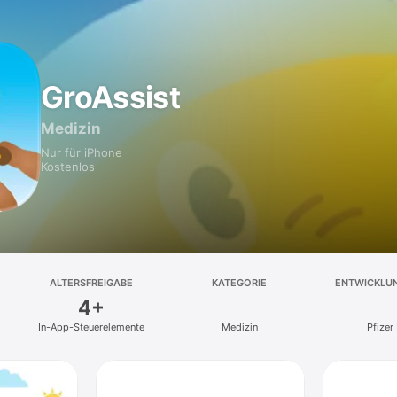
GroAssist
Medizin
Nur für iPhone
Kostenlos
ALTERSFREIGABE
KATEGORIE
ENTWICKLU
4+
In-App-Steuerelemente
Medizin
Pfizer 