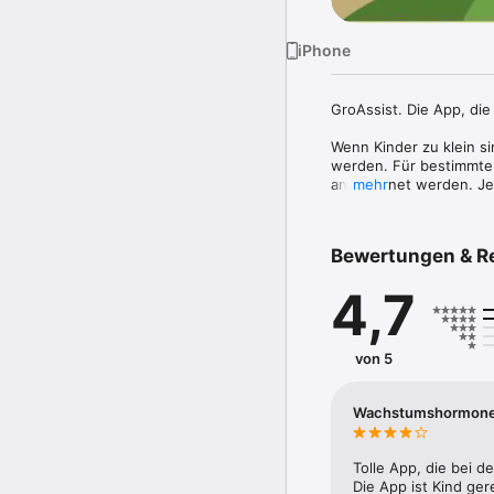
iPhone
GroAssist. Die App, die
Wenn Kinder zu klein si
werden. Für bestimmte
angeordnet werden. Je
mehr
konsequent durchgeführt
bei der Wachstumshormon
Unterstützung der Wachs
Bewertungen & R
Funktionen. 

4,7
GroAssist benötigt eine
Webseite www.groassist
So unterstützt GroAssis
von 5
Sichere Applikation d
Jedes Kind reagiert unt
Wachstumshormone?
Injektionsstellen zu vis
sollten, hilft Ihnen die
Ehepartner die Injektio
Tolle App, die bei 
subjektive Empfinden I
Die App ist Kind ger