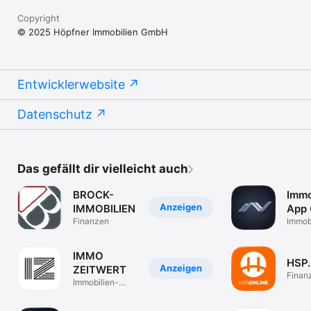
Copyright
© 2025 Höpfner Immobilien GmbH
Entwicklerwebsite
Datenschutz
Das gefällt dir vielleicht auch
BROCK-
Immo
Anzeigen
IMMOBILIEN
App
Finanzen
Immob
verwa
IMMO
HSP
Anzeigen
ZEITWERT
Finan
Immobilien-
Bewertung