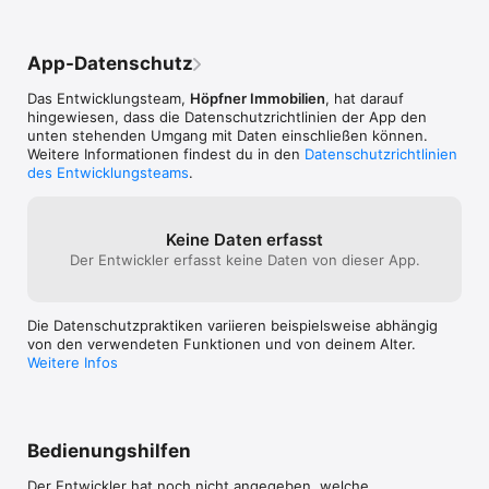
Wohnimmobilien zur Eigennutzung, zur Kapitalanlage oder zur 
Miete. Weitere Informationen finden Sie unter: 

App-Datenschutz
www.hoepfnerimmobilien.de
Das Entwicklungsteam,
Höpfner Immobilien
, hat darauf
hingewiesen, dass die Datenschutz­richtlinien der App den
unten stehenden Umgang mit Daten einschließen können.
Weitere Informationen findest du in den
Datenschutzrichtlinien
des Entwicklungsteams
.
Keine Daten erfasst
Der Entwickler erfasst keine Daten von dieser App.
Die Datenschutzpraktiken variieren beispielsweise abhängig
von den verwendeten Funktionen und von deinem Alter.
Weitere Infos
Bedienungshilfen
Der Entwickler hat noch nicht angegeben, welche