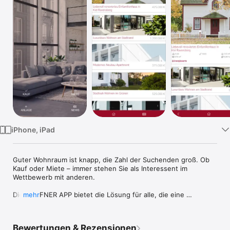
Watch
TV
iPhone, iPad
Guter Wohnraum ist knapp, die Zahl der Suchenden groß. Ob 
Kauf oder Miete – immer stehen Sie als Interessent im 
Wettbewerb mit anderen.

Die HÖPFNER APP bietet die Lösung für alle, die eine 
mehr
passende Immobilie im Großraum Kiel und Rendsburg-
Eckernförde suchen. Denn alle Nutzer profitieren von einem 
Zeitvorsprung von bis zu acht Tagen! Lange, bevor die 
Bewertungen & Rezensionen
Wohnungen und Häuser am Markt präsentiert werden, können 