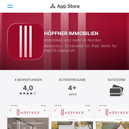
Heute
HÖPFNER IMMOBILIEN
Immobilien und mehr im Norden
Spiele
Kostenlos · Entwickelt für iPad. Nicht für
macOS überprüft.
Apps
Arcade
Suchen
4 BEWERTUNGEN
ALTERSFREIGABE
KATEGORIE
4,0
4+
Plattform
Jahre
Finanzen
iPhone
iPad
Mac
Vision