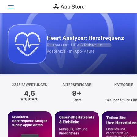
Heute
Heart Analyzer: Herzfrequenz
Spiele
Pulsmesser, HFV & Ruhepuls
Kostenlos · In-App-Käufe
Apps
Arcade
Suchen
2243 BEWERTUNGEN
ALTERSFREIGABE
KATEGORIE
4,6
9+
Plattform
Jahre
Gesundheit und Fit
iPhone
iPad
Mac
Vision