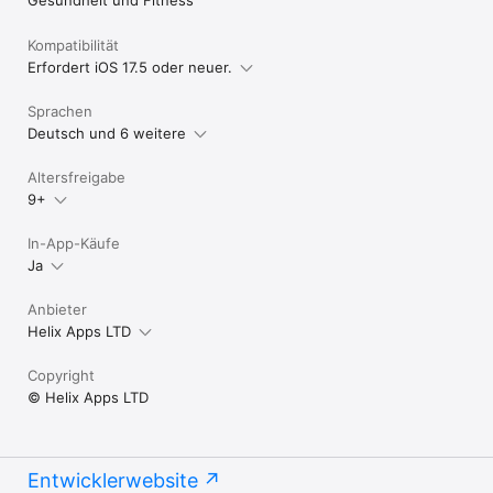
Gesundheit und Fitness
Gesundheitsdaten können mit der iCloud synchronisiert 
werden. Sie benötigen jedoch weiterhin ein iPhone mit einer 
Kompatibilität
gekoppelten Apple Watch, um Gesundheitsdaten zu 
Erfordert iOS 17.5 oder neuer.
generieren, die im Heart Analyzer angezeigt werden

• Für die optimale Nutzung von Heart Analyzer ist ein iPhone 
Sprachen
Deutsch und 6 weitere
Altersfreigabe
9+
In-App-Käufe
Ja
Anbieter
Helix Apps LTD
Copyright
© Helix Apps LTD
Entwicklerwebsite