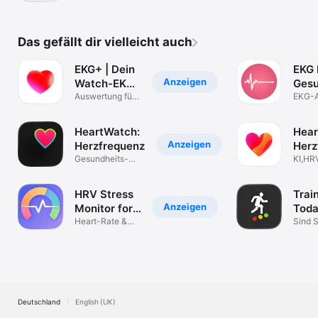
Vorhofflimmern
Berichte
& PDF
Das gefällt dir vielleicht auch
EKG+ | Dein
EKG 
Anzeigen
Watch-EKG-
Gesu
Leser
Auswertung für
Wat
EKG-A
deinen Arzt
Gesun
HeartWatch:
Hear
Anzeigen
Herzfrequenz
Herz
Gesundheits-
KI,HR
und Pulsmesser
HRV Stress
Trai
Anzeigen
Monitor for
Tod
Watch
Heart-Rate &
Sind S
Activity &
Health
Deutschland
English (UK)