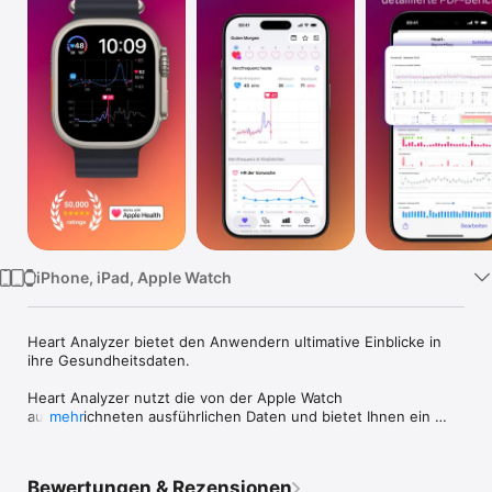
Watch
TV
iPhone, iPad, Apple Watch
Heart Analyzer bietet den Anwendern ultimative Einblicke in 
ihre Gesundheitsdaten.

Heart Analyzer nutzt die von der Apple Watch 
aufgezeichneten ausführlichen Daten und bietet Ihnen ein 
mehr
umfassendes Verständnis Ihrer Herzvitalwerte.

------------------------------------------------

Bewertungen & Rezensionen
■ Einfacher Datenschutz
