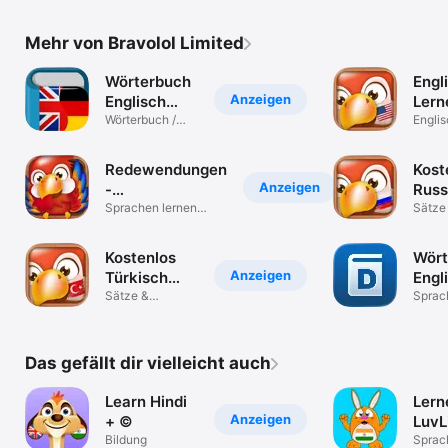
Mehr von Bravolol Limited
Wörterbuch
Engl
Anzeigen
Englisch
Lern
Deutsch *
Wörterbuch /
Kart
Englis
Übersetzer
leich
Redewendungen
Kost
Anzeigen
-
Russ
Fremdsprachen
Sprachen lernen
lern
Sätze
leicht!
Vokab
Kostenlos
Wört
Anzeigen
Türkisch
Engl
lernen
Sätze &
Deut
Sprac
Vokabeln
und ü
Das gefällt dir vielleicht auch
Learn Hindi
Lern
Anzeigen
+ ©
LuvL
Bildung
Sprac