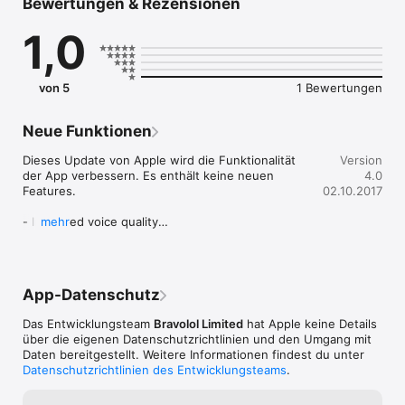
Bewertungen & Rezensionen
Szenarien

1,0
• Hauptkategorie

- Alltägliches

- Begrüßungen

- Liebe

von 5
1 Bewertungen
- Essen

- Notfall

- Gesundheit

Neue Funktionen
- Einkaufen

- Hobbies

Dieses Update von Apple wird die Funktionalität 
Version
der App verbessern. Es enthält keine neuen 
4.0
• Reisen

Features.

02.10.2017
- Orte

- Wegbeschreibungen

- Improved voice quality

mehr
- Fahren

- Optimised for iOS 11

- Unterkunft

- Optimized user interface & experience

- Sightseeing

- Fixed the problems reported by users

- Verkehrsmittel

App-Datenschutz
If you like this update, please do not forget to 
• Grundlagen

leave us a positive review =) Thanks!
Das Entwicklungsteam
Bravolol Limited
hat Apple keine Details
- Datum

über die eigenen Datenschutzrichtlinien und den Umgang mit
- Zeit

Daten bereitgestellt. Weitere Informationen findest du unter
- Zahlen

Datenschutzrichtlinien des Entwicklungsteams
.
- Tiere

- Wetter
