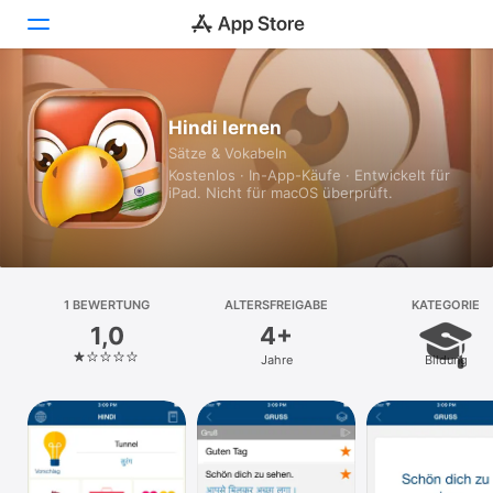
Heute
Hindi lernen
Sätze & Vokabeln
Spiele
Kostenlos · In-App-Käufe · Entwickelt für
iPad. Nicht für macOS überprüft.
Apps
Arcade
Suchen
1 BEWERTUNG
ALTERSFREIGABE
KATEGORIE
1,0
4+
Plattform
Jahre
Bildung
iPhone
iPad
Mac
Vision