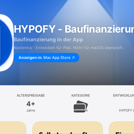
HYPOFY - Baufinanzieru
Baufinanzierung in der App
Kostenlos · Entwickelt für iPad. Nicht für macOS überprüft.
Anzeigen in:
Mac App Store
ALTERSFREIGABE
KATEGORIE
ENTWICKLU
4+
Jahre
Finanzen
HYPOFY