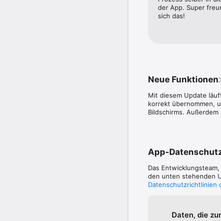
Es gelten unsere Nutz
der App. Super freun
https://hypofy.de/date
sich das!
Neue Funktionen
Mit diesem Update läuf
korrekt übernommen, un
Bildschirms. Außerdem
App-Datenschut
Das Entwicklungsteam
den unten stehenden Um
Datenschutzrichtlinien
Daten, die zu