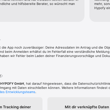
ungsbedingungen und Datenschutzbestimmungen: https://hypofy.de/ag
dliche und hilfsbereite Berater, so wünscht man 
mehr, sond
nschutzerklaerung/
Hypofy ei
t die App noch zuverlässiger: Deine Adressdaten im Antrag und die Obj
d beim Anmelden erhältst du im Fehlerfall eine verständliche Meldung 
 haben wir Fehler beim Laden deiner Finanzierungsvorschläge und Do
z
,
HYPOFY GmbH
, hat darauf hingewiesen, dass die Datenschutz­richtlin
gang mit Daten einschließen können. Weitere Informationen findest d
 des Entwicklungsteams
.
m Tracking deiner
Mit dir verknüpfte Daten