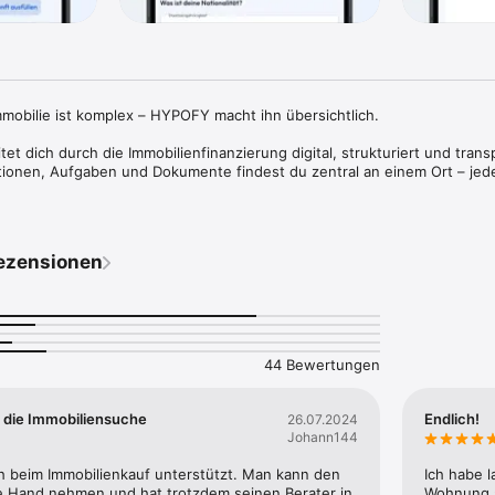
mobilie ist komplex – HYPOFY macht ihn übersichtlich.

t dich durch die Immobilienfinanzierung digital, strukturiert und transp
tionen, Aufgaben und Dokumente findest du zentral an einem Ort – jede
nte, digitale Prozesse und moderne KI-Methoden unterstützt und gelangs
ezensionen
inanzierung. Außerdem bist du schneller, wenn es wirklich auf Geschwind
Besichtigung oder einer Finanzierungszusage.

Immobilienkäufer, Bauherren und Kapitalanleger, die ihre Baufinanzierun
öchten. Der Schutz deiner Daten hat dabei höchste Priorität. Die Verarbe
44 Bewertungen
und die App wurde speziell für den deutschen Finanzierungsmarkt entw
 die Immobiliensuche
Endlich!
26.07.2024
derzeit unser digitaler Assistent zur Verfügung. Wenn du trotzdem nochm
Johann144
öchtest, kannst du jederzeit mit deinem persönlichen Berater in der 
ch beim Immobilienkauf unterstützt. Man kann den 
Ich habe l
ie Hand nehmen und hat trotzdem seinen Berater in 
Wohnung s