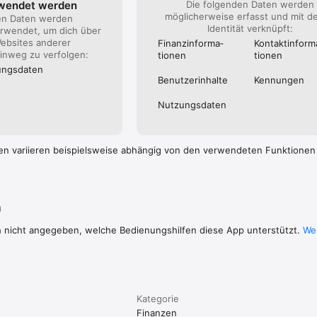
rwendet werden
Die folgenden Daten werden
möglicherweise erfasst und mit d
en Daten werden
Identität verknüpft:
rwendet, um dich über
ebsites anderer
Finanz­informa­
Kontakt­inform
nweg zu verfolgen:
tionen
tionen
ngs­daten
Benutzer­inhalte
Kennungen
Nutzungs­daten
en variieren beispielsweise abhängig von den verwendeten Funktionen
n
h nicht angegeben, welche Bedienungshilfen diese App unterstützt.
Wei
Kategorie
Finanzen