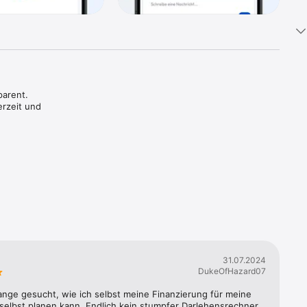
arent. 
rzeit und 
t 
igkeit 
g einfach 
itung 
ickelt.

31.07.2024
al mit 
DukeOfHazard07
App 
ange gesucht, wie ich selbst meine Finanzierung für meine 
elbst planen kann. Endlich kein stumpfer Darlehensrechner 