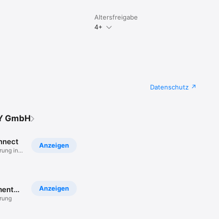
Altersfreigabe
4+
Datenschutz
Y GmbH
nnect
Anzeigen
rung in
Anzeigen
ent
rung