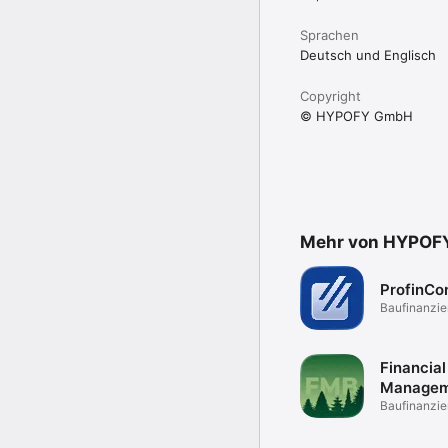
Sprachen
Deutsch und Englisch
Copyright
© HYPOFY GmbH
Mehr von HYPOF
ProfinCo
Baufinanzie
der App
Financial
Managem
Baden
Baufinanzie