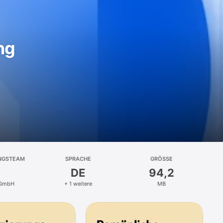
ng
NGSTEAM
SPRACHE
GRÖSSE
DE
94,2
 GmbH
+ 1 weitere
MB