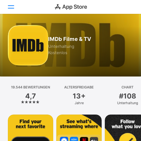
Heute
IMDb Filme & TV
Spiele
Unterhaltung
Kostenlos
Apps
Arcade
Suchen
19.544 BEWERTUNGEN
ALTERSFREIGABE
CHART
4,7
13+
#108
Plattform
Jahre
Unterhaltung
iPhone
iPad
Mac
Vision