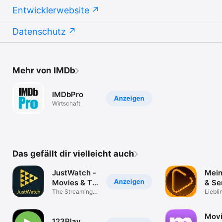
Entwicklerwebsite
Datenschutz
Mehr von IMDb
IMDbPro
Anzeigen
Wirtschaft
Das gefällt dir vielleicht auch
JustWatch -
Mein
Anzeigen
Movies & TV
& Se
Shows
The Streaming
Watc
Liebli
Guide
organi
Movi
123Play