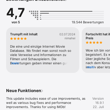
IMDb ist weltweit in Englisch, Spanisch, Deutsch, Französisch, 
4,7
Portugiesisch, Italienisch, Japanisch, Koreanisch, Chinesisch, 
Taiwanesisch und Hindi verfügbar. Sind Sie der Meinung, dass 
wir etwas gut machen? Gibt es etwas, das wir übersehen 
haben? Bitte senden Sie uns Ihr Feedback unter 
von 5
19.544 Bewertungen
http://spr.ly/IMDbApp_iOS
Trumpft mit Inhalt
Fortschritt hat 
02.07.2024
Preis
nimahei
Die eine und einzige Internet Movie 
Wow ich bin vo
Database. Wo findet man sonst noch so 
begeistert. Es w
viele Verweise und Informationen zu 
über jegliche So
Filmen und Schauspielern. Die 
nach dem Konsu
Bewertungen geben immer einen guter 
mehr
intuitiv aber let
mehr
Anhaltspunkt, wenn man weiß wie die 
Software ethisc
Gemeinde tickt.Update 2024: Die Usability 
uns/ dem Nutze
der App wird zunehmend schlechter. 
Vorhersagen de
Mein wichtigster Use Case ist die Suche. 
Wörtervorgaben
Ich hätte die gerne als Startseite und 
Schreibenlernen
zwar inkl. der direkten Anzeige der 
Neue Funktionen
Schulen viel zu 
letzten Suchen, nicht erst wenn ich tippe. 
technischen Glo
So brauchts 100 Klicks um an Besetzung 
This update includes ease of use improvements, as 
Version
Menschen noch
des aktuellen angesehenen Movie zu 
well as various bug fixes and performance 
16.9.1
veranlasst hat. 
kommen.
improvements. Thanks for using IMDb!
22. Juli
ihren höheren Pr