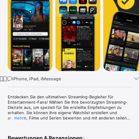
Watch
TV
iPhone, iPad, iMessage
Entdecken Sie den ultimativen Streaming-Begleiter für 
Entertainment-Fans! Wählen Sie Ihre bevorzugten Streaming-
Dienste aus, um speziell für Sie erstellte Empfehlungen zu 
erhalten. Sie können Ihre eigene Watchlist erstellen und 
anpassen, Filme und Serien bewerten und mit anderen teilen 
mehr
oder jede Woche die neuesten Trailer ansehen. Laden Sie die 
kostenlose App herunter, um das riesige Angebot an 
Unterhaltungsangeboten besser zu nutzen als je zuvor.

Bewertungen & Rezensionen