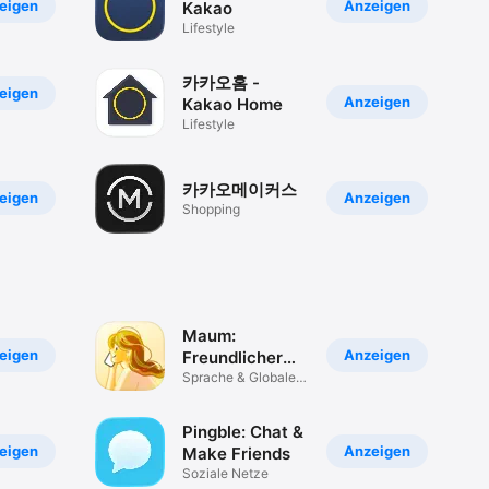
eigen
Anzeigen
Kakao
Lifestyle
카카오홈 -
eigen
Anzeigen
Kakao Home
Lifestyle
카카오메이커스
eigen
Anzeigen
Shopping
Maum:
eigen
Anzeigen
Freundlicher
Voice-Chat
Sprache & Globale
Freunde
Pingble: Chat &
eigen
Anzeigen
Make Friends
Soziale Netze