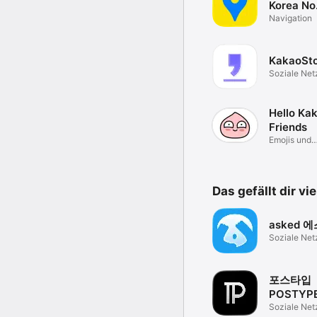
Korea No
Navigation
KakaoSt
Soziale Net
Hello Ka
Friends
Emojis und
Emotionen
Das gefällt dir vi
asked 
Soziale Net
포스타입
POSTYP
Soziale Net