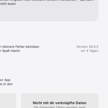
t. Du 
 nicht lesen
zen, 
sein. 

en kleinere Fehler behoben 
Version 26.6.5
r Spaß macht.
vor 4 Tagen
Marke oder 
der App
u in den
Nicht mit dir verknüpfte Daten
Die folgenden Daten werden zwar