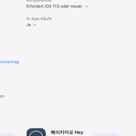
Erfordert iOS 17.0 oder neuer.
In-App-Käufe
Ja
enzvertrag
 an
헤이카카오 Hey