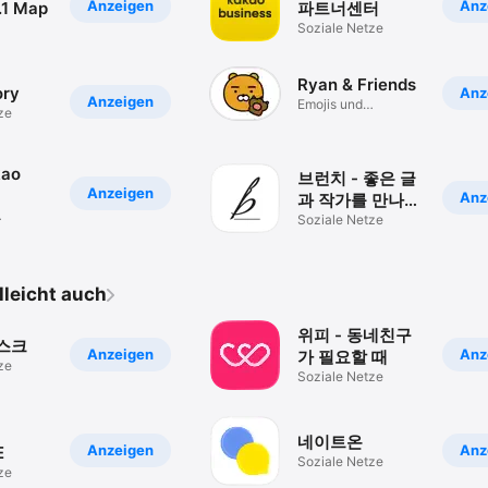
Anzeigen
Anz
.1 Map
파트너센터
Soziale Netze
Ryan & Friends
ory
Anz
Anzeigen
Emojis und
ze
Emotionen
kao
브런치 - 좋은 글
Anzeigen
Anz
과 작가를 만나보
세요
Soziale Netze
elleicht auch
위피 - 동네친구
에스크
Anzeigen
Anz
가 필요할 때
ze
Soziale Netze
네이트온
Anzeigen
Anz
E
Soziale Netze
ze