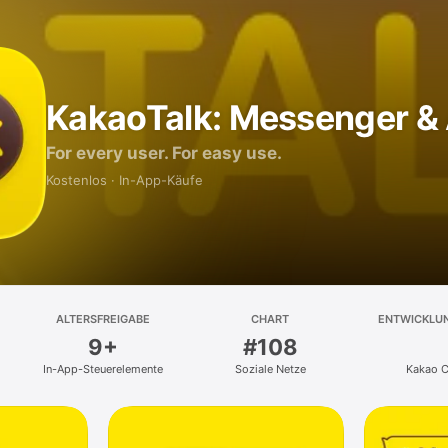
KakaoTalk: Messenger &
For every user. For easy use.
Kostenlos · In-App-Käufe
ALTERSFREIGABE
CHART
ENTWICKLU
9+
#108
In-App-Steuerelemente
Soziale Netze
Kakao C