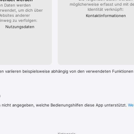
elps?service=8
möglicherweise erfasst und mit d
en Daten werden
Identität verknüpft:
rwendet, um dich über
ebsites anderer
Kontakt­informa­tionen
nweg zu verfolgen:
Nutzungs­daten
en variieren beispielsweise abhängig von den verwendeten Funktionen
n
h nicht angegeben, welche Bedienungshilfen diese App unterstützt.
Wei
Kategorie