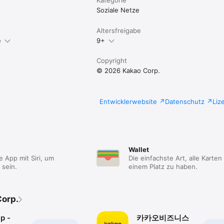
Soziale Netze
Altersfreigabe
e
9+
Copyright
© 2026 Kakao Corp.
Entwicklerwebsite
Datenschutz
Liz
Wallet
 App mit Siri, um
Die einfachste Art, alle Karten
 sein.
einem Platz zu haben.
orp.
p -
카카오비즈니스