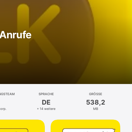
 Anrufe
NGSTEAM
SPRACHE
GRÖSSE
DE
538,2
orp.
+ 14 weitere
MB