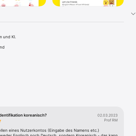
 und KI. 
nd 
 
u Face 
effekten 
dentifikation koreanisch?
02.03.2023
eten zu 
Prof RM
ellen eines Nutzerkontos (Eingabe des Namens etc.) 
 weder Englisch noch Deutsch, sondern Koreanisch - das kann 