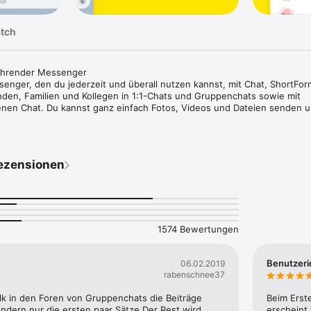
atch
ührender Messenger

senger, den du jederzeit und überall nutzen kannst, mit Chat, ShortForm
den, Familien und Kollegen in 1:1-Chats und Gruppenchats sowie mit 
enen Chat. Du kannst ganz einfach Fotos, Videos und Dateien senden u
res Chat-Erlebnis

 dir, deine Chaträume einfach zu sortieren, gesendete Nachrichten zu 
ezensionen
hen. Die Kommentarfunktion sorgt dafür, dass Unterhaltungen bei einem
en.

alk mit Bildschirmfreigabe

lk in Gruppen mit bis zu 10 Personen. Du kannst während eines Anrufs z
en Bildschirm freigeben. Mach Anrufe mit einer Vielzahl von Bildschirm
1574 Bewertungen
 unterhaltsamer.

ts für Echtzeit-Trends auf einen Blick

Benutzeri
06.02.2019
nds in Community offener Chats umschauen, ohne einen Chatraum betr
rabenschnee37
a aus und nimm sofort an der Unterhaltung teil.

lk in den Foren von Gruppenchats die Beiträge 
Beim Erst
r zu zeigen

ndern nur die ersten paar Sätze.Der Rest wird 
erscheint