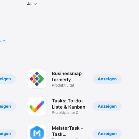
Ja
z
Businessmap
eigen
Anzeigen
formerly
Kanbanize
Produktivität
Tasks: To-do-
eigen
Anzeigen
Liste & Kanban
Projektplaner &
Erinnerungen
MeisterTask -
eigen
Anzeigen
Task