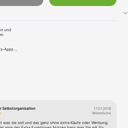
en und 
m 
ts-Apps 
 wissen 
zu 
r Selbstorganisation
17.07.2018
Wstenfuchs
der was 
ut was sie soll und das ganz ohne extra Käufe oder Werbung. 
n eine der Extra Funktionen Nutzen kann man Sie mit für 