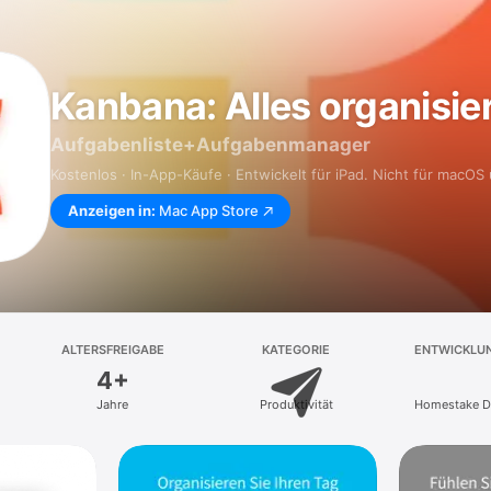
Kanbana: Alles organisie
Aufgabenliste+Aufgabenmanager
Kostenlos · In-App-Käufe · Entwickelt für iPad. Nicht für macOS 
Anzeigen in:
Mac App Store
ALTERSFREIGABE
KATEGORIE
ENTWICKLU
4+
Jahre
Produktivität
Homestake Di