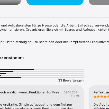
- und Aufgabenlisten für zu Hause oder die Arbeit. Einfach zu verwend
synchronisieren. Organisieren Sie sich mit Boards und Aufgabenkarten i
über, Listen ständig neu zu schreiben oder mit komplizierten Produktivitä
e an Kanbana ist, wie einfach es zu verwenden und anzupassen ist. Wir
chen anders denken, und Kanbana ermöglicht es Ihnen, Ihre Listen so 
sinnvollsten ist für dich.

ezensionen
 ganz einfach:

ben erstellen,

eren,

olgen und

em Ort.

33 Bewertungen
ehr intuitives Design:

rbeit, Zuhause, Schule oder ein neues Projekt gründen,

doch wirklich wenig Funktionen for Free
Perfekt zu
09.10.2021
fügen, die wie „Haftnotizen“ aussehen,

EHi79
en Farben zuordnen und

abenkarten in verschiedene Spalten, um den Fortschritt zu verfolgen (o
de großartig. Simple aufgebaut und dem Nutzen 
Die App t
ll ist!)

ir fehlt sind ein paar mehr Funktionen, um den 
Möchte ma