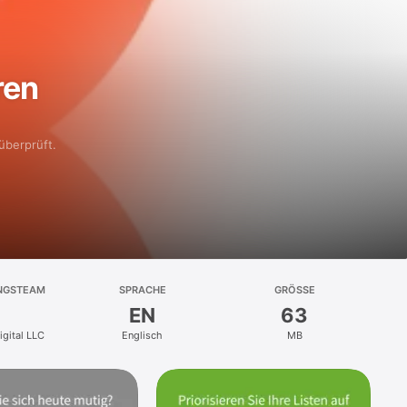
ren
überprüft.
NGSTEAM
SPRACHE
GRÖSSE
EN
63
gital LLC
Englisch
MB