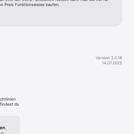
ren Preis Funktionsweise kaufen.
-Apps 
ten auf 
oder 
on Ihrem 
Version 3.0.16
en. Viel 
14.07.2025
chtlinien
findest du
ten
ar