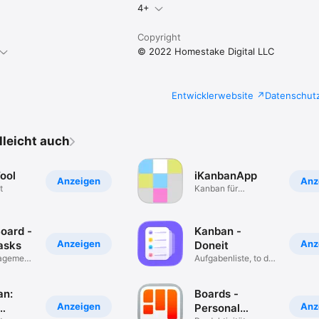
4+
Copyright
© 2022 Homestake Digital LLC
Entwicklerwebsite
Datenschut
elleicht auch
ool
iKanbanApp
Anzeigen
Anz
t
Kanban für
Erinnerungen
oard -
Kanban -
Anzeigen
Anz
asks
Doneit
agement
Aufgabenliste, to do
TD
app
an:
Boards -
Anzeigen
Anz
Personal