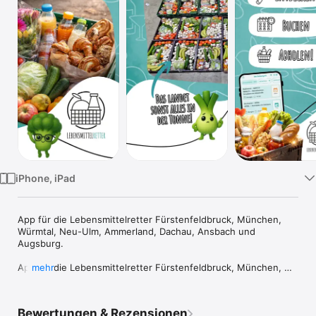
Watch
TV
iPhone, iPad
App für die Lebensmittelretter Fürstenfeldbruck, München, 
Würmtal, Neu-Ulm, Ammerland, Dachau, Ansbach und 
Augsburg.

App für die Lebensmittelretter Fürstenfeldbruck, München, 
mehr
Würmtal, Neu-Ulm, Ammerland, Dachau, Ansbach und 
Augsburg. Benachrichtigungen bei neuen Verteilungen sind 
buchbar.

Bewertungen & Rezensionen
Datenschutz: https://duckbug.de/datenschutz-