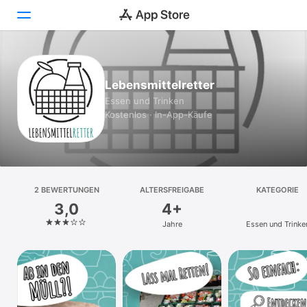
Heute
Lebensmittelretter
Spiele
Essen und Trinken
Kostenlos · In-App-Käufe
Apps
Arcade
Suchen
2 BEWERTUNGEN
ALTERSFREIGABE
KATEGORIE
3,0
4+
Plattform
Jahre
Essen und Trinke
iPhone
iPad
Mac
Vision