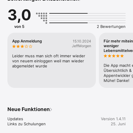
lebensmittelretter-app/

3,0
Nutzungsbedingungen: https://www.apple.com/legal/internet-
services/itunes/dev/stdeula/
von 5
2 Bewertungen
App Anmeldung
Für mehr mitei
15.10.2024
weniger
JeffMorgen
Lebensmittelv
Leider muss man sich oft immer wieder 
von neuem einloggen weil man wieder 
Die App macht e
abgemeldet wurde
Übersichtlich & 
Appentwickler ge
Mühe! Danke!
Neue Funktionen
Updates

Version 1.4.11
Links zu Schulungen
25. Juni