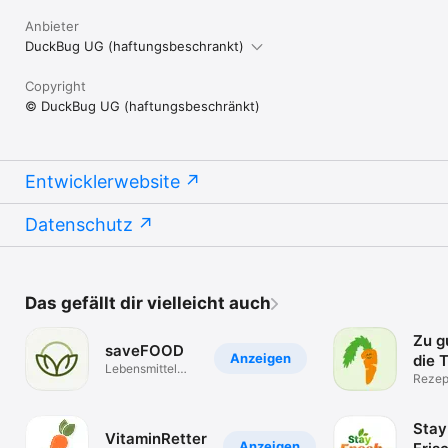
Anbieter
DuckBug UG (haftungsbeschrankt)
Copyright
© DuckBug UG (haftungsbeschränkt)
Entwicklerwebsite
Datenschutz
Das gefällt dir vielleicht auch
Zu g
saveFOOD
Anzeigen
die 
Lebensmittel
Rezep
retten & sparen
Reste
Stay
VitaminRetter
Anzeigen