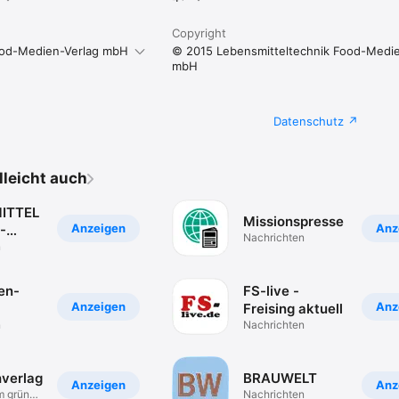
Copyright
ood-Medien-Verlag mbH
© 2015 Lebensmitteltechnik Food-Medie
mbH
Datenschutz
elleicht auch
ITTEL
Missionspresse
Anzeigen
Anz
-
Nachrichten
n
en-
FS-live -
Anzeigen
Anz
Freising aktuell
n
Nachrichten
hverlag
BRAUWELT
Anzeigen
Anz
im grünen
Nachrichten