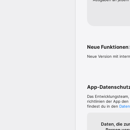
Verlängerung nicht bis
deaktivieren. 

- Eine Rückvergütung i
wollen. Sie erhalten in
Weiterführende Informa
online.de/information/
online.de/information/a
Neue Funktionen
Neue Version mit inter
App-Datenschut
Das Entwicklungsteam
richtlinien der App de
findest du in den
Daten
Daten, die zu
Person ve