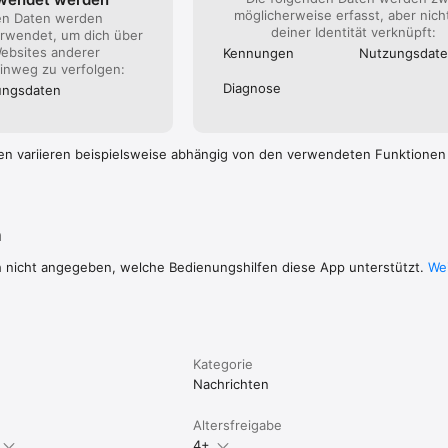
möglicherweise erfasst, aber nich
en Daten werden
deiner Identität verknüpft:
rwendet, um dich über
ebsites anderer
Kennungen
Nutzungs­dat
nweg zu verfolgen:
Diagnose
ngs­daten
en variieren beispielsweise abhängig von den verwendeten Funktionen
n
h nicht angegeben, welche Bedienungshilfen diese App unterstützt.
Wei
Kategorie
Nachrichten
Altersfreigabe
4+