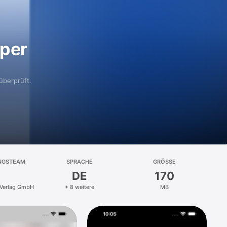
aper
überprüft.
NGSTEAM
SPRACHE
GRÖSSE
DE
170
-Verlag GmbH
+ 8 weitere
MB