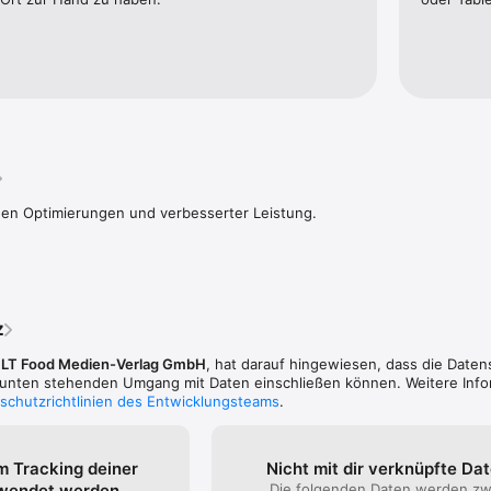
 24 Stunden vor dem Ende der Laufzeit in den iTunes-Benutzereinstellu
st nicht möglich, sollten Sie das Abonnement während der Laufzeit künd
 jedem Fall alle Ausgaben bis zum Ende der abgeschlossenen Laufzeit.

tionen zum Datenschutz (https://www.lebensmitteltechnik-
datenschutz) und den AGB (https://www.lebensmitteltechnik-
gb)
nen Optimierungen und verbesserter Leistung.
z
,
LT Food Medien-Verlag GmbH
, hat darauf hingewiesen, dass die Daten
n unten stehenden Umgang mit Daten einschließen können. Weitere Inf
schutzrichtlinien des Entwicklungsteams
.
m Tracking deiner
Nicht mit dir verknüpfte Da
rwendet werden
Die folgenden Daten werden zw