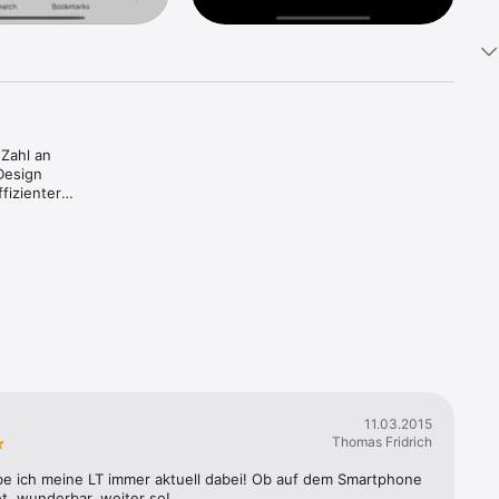
Zahl an 
esign 
izienter 
gskette 
isierung 
der 
fizielles 
11.03.2015
Thomas Fridrich
Betrag 
abe ich meine LT immer aktuell dabei! Ob auf dem Smartphone 
t, wunderbar, weiter so!