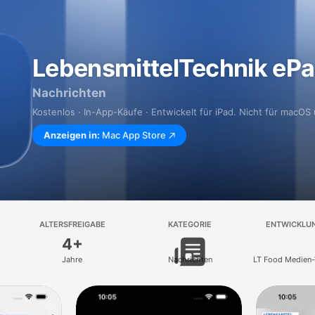
LebensmittelTechnik eP
Nachrichten
Kostenlos · In-App-Käufe · Entwickelt für iPad. Nicht für macOS 
Anzeigen in:
Mac App Store
ALTERSFREIGABE
KATEGORIE
ENTWICKLU
4+
Jahre
Nachrichten
LT Food Medien