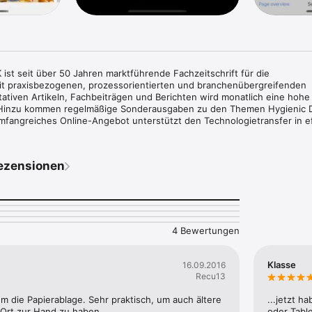
t seit über 50 Jahren marktführende Fachzeitschrift für die 
it praxisbezogenen, prozessorientierten und branchenübergreifenden 
itativen Artikeln, Fachbeiträgen und Berichten wird monatlich eine hohe 
Hinzu kommen regelmäßige Sonderausgaben zu den Themen Hygienic D
mfangreiches Online-Angebot unterstützt den Technologietransfer in eff
n sich die Themen über die gesamte industriespezifische Wertschöpfun
zstoffen über Prozess- und Verpackungstechnik, Messtechnik, Automat
 Intralogistik. Hygiene, Qualitätsmanagement, Lebensmittelrecht sowie 
ezensionen
staltungsinformationen komplettieren das Spektrum. Die Leser von 
ind hauptsächlich Entscheider der ersten beiden Führungsebenen in 
und Getränkeindustrie im deutschsprachigen Raum. Die Zeitschrift ist of
 Deutscher Lebensmitteltechnologen.

4 Bewertungen
R  

Klasse
16.09.2016
Recu13
ement bestätigt haben, wird Ihr iTunes-Konto mit dem entsprechenden 
m die Papierablage. Sehr praktisch, um auch ältere 
...jetzt h
ngert sich automatisch um die entsprechende Laufzeit, wenn Sie die 
Ort zur Hand zu haben.
oder Table