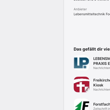
Anbieter
Lebensmitteltechnik F
Das gefällt dir vi
LEBENSM
PRAXIS E
Paper
Nachrichte
Freikirch
Kiosk
Nachrichte
Forstfac
Zeitschrift 