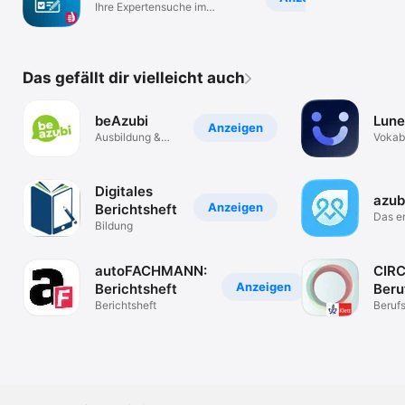
Ihre Expertensuche im
Handwerk
Das gefällt dir vielleicht auch
beAzubi
Lune
Anzeigen
Ausbildung &
Vokabe
Praktikum
deine
finden
Digitales
azub
Anzeigen
Berichtsheft
Das e
Bildung
Lernsp
Azubi
autoFACHMANN:
CIRC
Anzeigen
Berichtsheft
Beru
Berichtsheft
Berufs