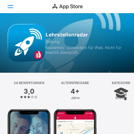
Heute
Lehrstellenradar
Bildung
Spiele
Kostenlos · Entwickelt für iPad. Nicht für
macOS überprüft.
Apps
Arcade
Suchen
24 BEWERTUNGEN
ALTERSFREIGABE
KATEGORIE
3,0
4+
Plattform
Jahre
Bildung
iPhone
iPad
Mac
Vision