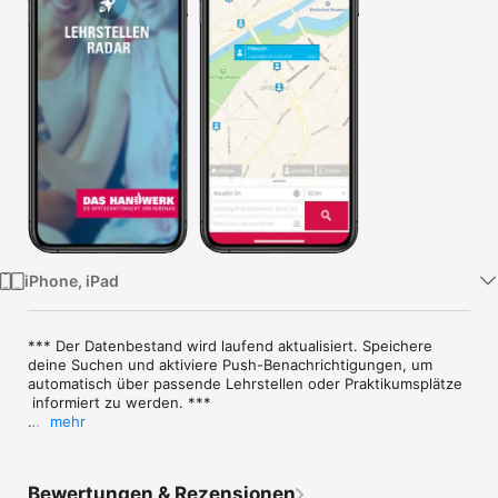
Watch
TV
iPhone, iPad
*** Der Datenbestand wird laufend aktualisiert. Speichere 
deine Suchen und aktiviere Push-Benachrichtigungen, um 
automatisch über passende Lehrstellen oder Praktikumsplätze 
 informiert zu werden. *** 

mehr
Schulabgänger, Eltern, Lehrer oder Ausbildungsberater? Ganz 
egal: 

Das Lehrstellenradar bietet dir einfachen Zugriff auf freie 
Bewertungen & Rezensionen
Lehrstellen oder Praktikumsplätze in aktuellen 