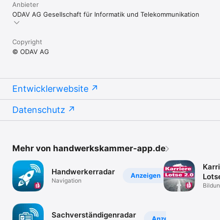
Anbieter
ODAV AG Gesellschaft für Informatik und Telekommunikation
Copyright
© ODAV AG
Entwicklerwebsite
Datenschutz
Mehr von handwerkskammer-app.de
Karr
Handwerkerradar
Anzeigen
Lots
Navigation
Bildu
Sachverständigenradar
Anzeigen