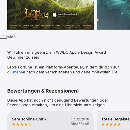
iPhone
iPad
Mac
Vision
Mac
Watch
TV
Wir fühlen uns geehrt, ein WWDC Apple Design Award 
Gewinner zu sein

Leo's Fortune ist ein Plattform-Abenteuer, in dem du dich auf 
die Suche nach dem verschlagenen und geheimnisvollen Dieb 
mehr
deines Goldes machst. Wunderschöne handgezeichnete 
Levels lassen Leos Geschichte in diesem epischen Abenteuer 
lebendig werden.

Bewertungen & Rezensionen
Appgemeinde.de - "Leo's Fortune ist ein Meisterwerk und 
Diese App hat noch nicht genügend Bewertungen oder
schon jetzt heißer Kandidat auf das beste iOS Spiel des Jahres 
Rezensionen erhalten, um eine Übersicht anzuzeigen.
2014!" 5/5

Appgamers.de - "Wir wären nicht überrascht, wenn Apple 
Sehr schöne Grafik
Totale Begeiste
12.02.2018
Leo's Fortune zum Game des Jahres kürt."

Ric355445