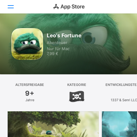
Entdecken
Leo's Fortune
Abenteuer
Arcade
Nur für Mac
7,99 €
Erstellen
Arbeiten
Spielen
ALTERSFREIGABE
KATEGORIE
ENTWICKLUNGST
9+
Entwickeln
Jahre
Abenteuer
1337 & Senri LL
Kategorien
Suchen
Plattform