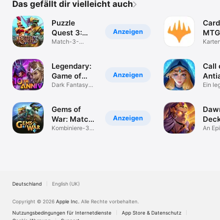
Das gefällt dir vielleicht auch
Puzzle
Card
Anzeigen
Quest 3:
MTG
Match 3
Match-3-
Man
Karte
Kampf-Fantasy-
RPG
Spiel
Legendary:
Call 
Anzeigen
Game of
Anti
Heroes
Dark Fantasy
Matc
Ein l
Puzzle RPG
Abent
RPG
Gems of
Dawn
Anzeigen
War: Match
Deck
3 Strategie
Kombiniere-3
RPG
An Ep
RPG
Cardv
Heldensammler
Deutschland
English (UK)
Copyright © 2026
Apple Inc.
Alle Rechte vorbehalten.
Nutzungsbedingungen für Internetdienste
App Store & Datenschutz