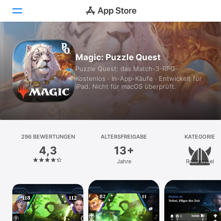
Heute
Magic: Puzzle Quest
Puzzle Quest: das Match-3-RPG
Spiele
Kostenlos · In-App-Käufe · Entwickelt für
iPad. Nicht für macOS überprüft.
Apps
Arcade
Suchen
296 BEWERTUNGEN
ALTERSFREIGABE
KATEGORIE
4,3
13+
Plattform
Jahre
Rollenspiel
iPhone
iPad
Mac
Vision