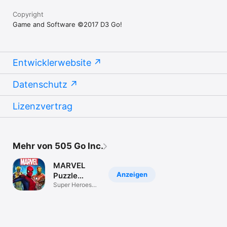
Copyright
Game and Software ©2017 D3 Go!
Entwicklerwebsite
Datenschutz
Lizenzvertrag
Mehr von 505 Go Inc.
MARVEL
Anzeigen
Puzzle
Quest: Hero
Super Heroes
Games: Match 3
RPG