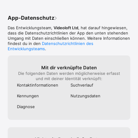
For our full terms of service and our privacy policy please visit 
https://manything.com/terms.html?app=true and 
https://manything.com/privacy.html?app=true
App-Datenschutz
Das Entwicklungsteam,
Videoloft Ltd
, hat darauf hingewiesen,
dass die Datenschutz­richtlinien der App den unten stehenden
Umgang mit Daten einschließen können. Weitere Informationen
findest du in den
Datenschutzrichtlinien des
Entwicklungsteams
.
Mit dir verknüpfte Daten
Die folgenden Daten werden möglicherweise erfasst
und mit deiner Identität verknüpft:
Kontakt­informa­tionen
Suchverlauf
Kennungen
Nutzungs­daten
Diagnose