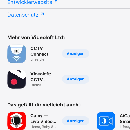
Entwicklerwebsite
Datenschutz
Mehr von Videoloft Ltd
CCTV
Anzeigen
Connect
Lifestyle
Videoloft:
Anzeigen
CCTV
Camera
Dienst­
programme
Viewer
Das gefällt dir vielleicht auch
Camy —
AiCa
Anzeigen
Live Video
Sma
Monitoring
Home, Baby &
Secu
Lifest