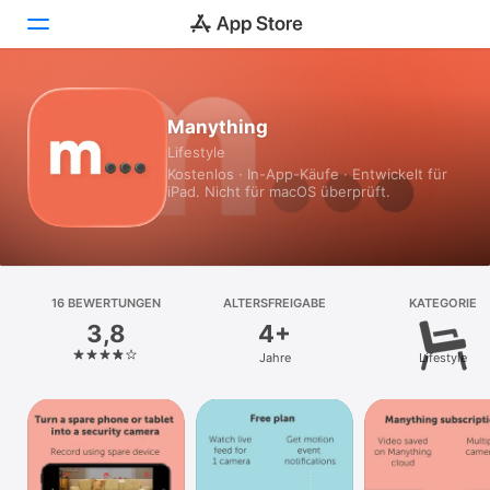
Heute
Manything
Lifestyle
Spiele
Kostenlos · In-App-Käufe · Entwickelt für
iPad. Nicht für macOS überprüft.
Apps
Arcade
Suchen
16 BEWERTUNGEN
ALTERSFREIGABE
KATEGORIE
3,8
4+
Plattform
Jahre
Lifestyle
iPhone
iPad
Mac
Vision