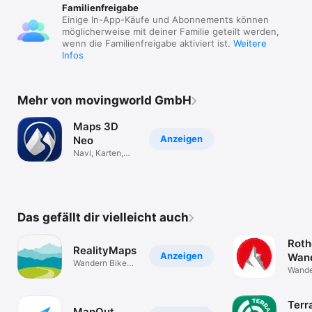
Familienfreigabe
Einige In-App-Käufe und Abonnements können
möglicherweise mit deiner Familie geteilt werden,
wenn die Familienfreigabe aktiviert ist.
Weitere
Infos
Mehr von movingworld GmbH
Maps 3D
Anzeigen
Neo
Navi, Karten,
Wandern & Rad
Das gefällt dir vielleicht auch
Roth
RealityMaps
Anzeigen
Wan
Wandern Bike
Kart
Wande
Ski
offlin
GPS
Terr
MapOut