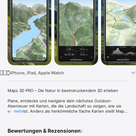
Watch
TV
iPhone, iPad, Apple Watch
Maps 3D PRO – Die Natur in beeindruckendem 3D erleben

Plane, entdecke und navigiere dein nächstes Outdoor-
Abenteuer mit Karten, die die Landschaft so zeigen, wie sie 
wirklich ist. Anders als herkömmliche flache Karten stellt Maps 
mehr
3D PRO Berge, Täler, Wanderwege und Gelände in realistischer 
3D-Darstellung dar. So erkennst du das Gelände schon vor 
deiner Tour und kannst deine Route besser planen.

Bewertungen & Rezensionen
Egal ob Wandern, Radfahren, Trailrunning, Skitouren oder 