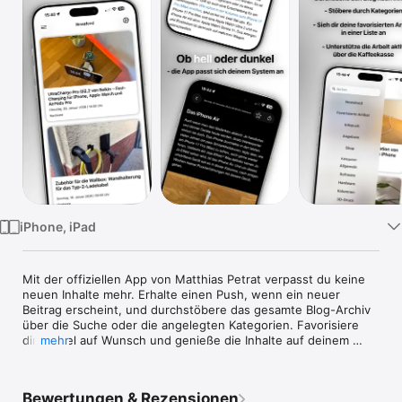
Watch
TV
iPhone, iPad
Mit der offiziellen App von Matthias Petrat verpasst du keine 
neuen Inhalte mehr. Erhalte einen Push, wenn ein neuer 
Beitrag erscheint, und durchstöbere das gesamte Blog-Archiv 
über die Suche oder die angelegten Kategorien. Favorisiere 
dir Artikel auf Wunsch und genieße die Inhalte auf deinem 
mehr
iPhone und/oder iPad.

Inhalte sind nur so toll, wie deren Aufmachung ist. Darum hat 
Bewertungen & Rezensionen
der Blog matthias-petrat.com auch eine eigene App parat. Alle 