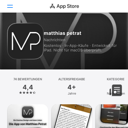
Heute
matthias petrat
Nachrichten
Spiele
Kostenlos · In-App-Käufe · Entwickelt für
iPad. Nicht für macOS überprüft.
Apps
Arcade
Suchen
74 BEWERTUNGEN
ALTERSFREIGABE
KATEGORIE
4,4
4+
Plattform
Jahre
Nachrichten
iPhone
iPad
Mac
Vision