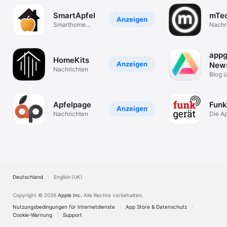
SmartApfel
mTe
Anzeigen
Smarthome
Nachr
News und
Geräte
appg
HomeKits
Anzeigen
New
Nachrichten
Blog 
& Zub
Apfelpage
Funk
Anzeigen
Nachrichten
Die A
Apfel
Podca
Deutschland
English (UK)
Copyright © 2026
Apple Inc.
Alle Rechte vorbehalten.
Nutzungsbedingungen für Internetdienste
App Store & Datenschutz
Cookie-Warnung
Support