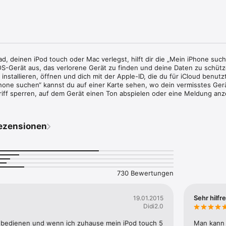
Pad, deinen iPod touch oder Mac verlegst, hilft dir die „Mein iPhone suc
OS-Gerät aus, das verlorene Gerät zu finden und deine Daten zu schütze
nstallieren, öffnen und dich mit der Apple-ID, die du für iCloud benutzt,
one suchen“ kannst du auf einer Karte sehen, wo dein vermisstes Gerät 
riff sperren, auf dem Gerät einen Ton abspielen oder eine Meldung anz
ichen Daten löschen. 

loren gegangen ist, bietet „Mein iPhone suchen“ auch den Modus „Verlor
ezensionen
dein Gerät mit einem Passcode und kann eine selbsterstellte Nachricht 
uf dem Sperrbildschirm anzeigen. Im Verloren-Modus kann dein Gerät s
und du kannst direkt von der „Mein iPhone suchen“-App eine Liste der l
ss in den iCloud-Einstellungen auf deinem Gerät aktiviert sein, bevor 
730 Bewertungen
. 

Sehr hilfr
19.01.2015
Didi2.0
gen, wo sich das iPhone, das iPad, der iPod touch oder der Mac befindet
zu bedienen und wenn ich zuhause mein iPod touch 5 
Man kann h