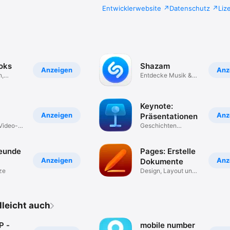
Entwicklerwebsite
Datenschutz
Liz
oks
Shazam
Anzeigen
Anz
n,
Entdecke Musik &
Videos
Keynote:
Anzeigen
Anz
Präsentationen
Video-
Geschichten
präsentieren
eunde
Pages: Erstelle
Anzeigen
Anz
Dokumente
ze
Design, Layout und
Gestaltung
elleicht auch
P -
mobile number