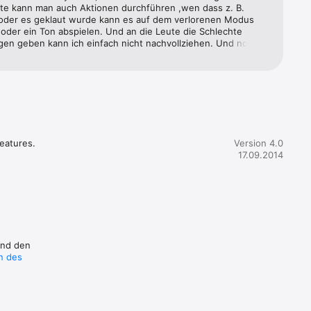
e kann man auch Aktionen durchführen ,wen dass z. B. 
eschaltet 
 oder es geklaut wurde kann es auf dem verlorenen Modus 
 oder ein Ton abspielen. Und an die Leute die Schlechte 
en geben kann ich einfach nicht nachvollziehen. Und noch 
IPhone 4 ,Leute das IPhone ist mehr als 6 Jahre alt. Die 
muss weitergehen,da kann Apple nicht nicht auf IOS 7bleiben. 
ines 
atures.

Version 4.0
17.09.2014
er 
und den
n des
st.

Gerät 