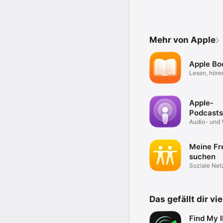
Mehr von Apple
Apple Bo
Lesen, höre
entdecken.
Apple-
Podcasts
Audio- und 
Podcasts
Meine Fr
suchen
Soziale Net
Das gefällt dir vi
Find My I