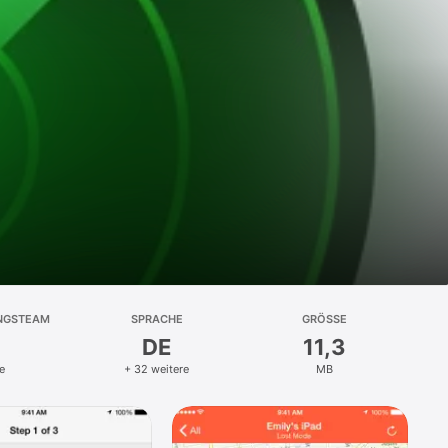
NGSTEAM
SPRACHE
GRÖSSE
DE
11,3
e
+ 32 weitere
MB