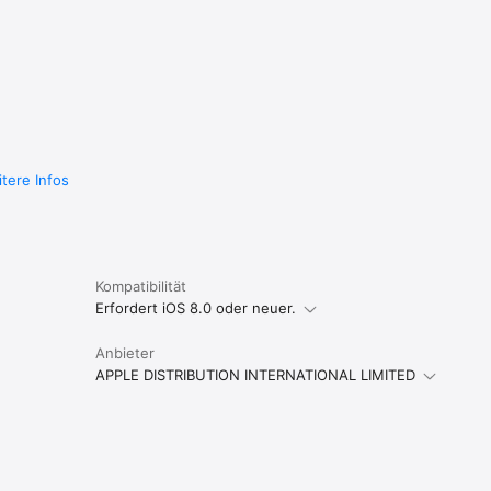
en Ort 
t, wird 
es Niveau 
ir 
, 
nisch, 
adisches 
tere Infos
ch, 
hai, 
Kompatibilität
Erfordert iOS 8.0 oder neuer.
enlos 


Anbieter
üssen 
APPLE DISTRIBUTION INTERNATIONAL LIMITED
 werden