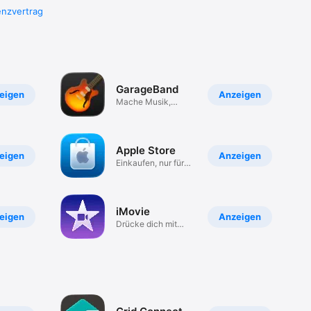
enzvertrag
GarageBand
eigen
Anzeigen
Mache Musik,
jederzeit
Apple Store
eigen
Anzeigen
Einkaufen, nur für
dich
iMovie
eigen
Anzeigen
Drücke dich mit
Videos aus.