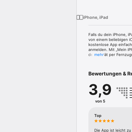
iPhone, iPad
Falls du dein iPhone, i
von einem beliebigen i
kostenlose App einfach i
anmelden. Mit „Mein iPh
dein Gerät per Fernzug
mehr
oder alle darauf befindl
Falls ein iOS-Gerät ver
Bewertungen & R
Verloren-Modus sperrt 
Kontaktnummer direkt a
3,9
Standorte aufzeichnen 
Standorte einsehen.

„Mein iPhone suchen“ mu
von 5
dieser App finden kannst
Top
FUNKTIONEN

• Auf einer Karte anzei
Die App ist leicht 