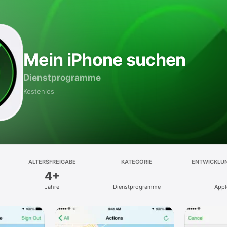
Mein iPhone suchen
Dienst­programme
Kostenlos
ALTERSFREIGABE
KATEGORIE
ENTWICKLU
4+
Jahre
Dienst­programme
Appl