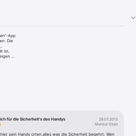
hen“-App 
n. Die 
 
ist, 
eigen 
en“. Der 
samt 
eine 
etzten 
du es mit 
eich für die Sicherheit's des Handys
29.07.2015
Munzur Ozan
 

ier sein Handy orten,alles was die Sicherheit begehrt. Wen 