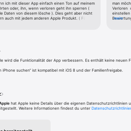
nn ich mit dieser App einfach einen Ton auf meinem 
man möcht
en Ton mit voller Lautstärke abspielen (selbst wenn das Gerät stumm g
Orten oder, ihn, wenn verloren geht ihn sperren ( 
Verloren 
lle Daten von diesem lösche ). Dies geht aber nicht 
einstellen
rn auch mit jedem anderen Apple Produkt. ( Für alle 
Bewertung
mehr
riff mit einem Passcode sperren 

en mit dem iPhone 4 ist kein iOS 8 kompatibel und 
wegen ihr 
angepasst wurde gibt es Probleme ). Kleiner Tipp 
Evolution 
rte Meldung auf dem Sperrbildschirm anzeigen

ab dem iPhone 4S möglich
😂😜
nn von iOS-Geräten aus eine Liste der vergangenen Aufenthaltsorte de
n 

Standort des Geräts 

 wird die Funktionalität der App verbessern. Es enthält keine neuen Fe
tellungen des Geräts per Fernzugriff löschen

 iPhone suchen“ ist kompatibel mit iOS 8 und der Familienfreigabe.
z
ellen Standort und den Standort Ihres verloren gegangenen Geräts auf d
Apple
hat Apple keine Details über die eigenen Datenschutzrichtlinien 
tgestellt. Weitere Informationen findest du unter
Datenschutzrichtlinie
anstehenden Löschauftrag, wenn Ihr verloren gegangenes Gerät offline i
ndet werden

suchen“ verwendest, werden die Position und andere Daten zu deinem 