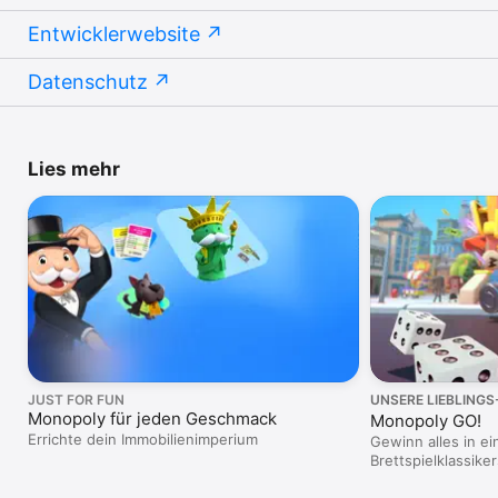
Entwicklerwebsite
Datenschutz
Lies mehr
JUST FOR FUN
UNSERE LIEBLING
Monopoly für jeden Geschmack
Monopoly GO!
Errichte dein Immobilienimperium
Gewinn alles in ei
Brettspielklassiker