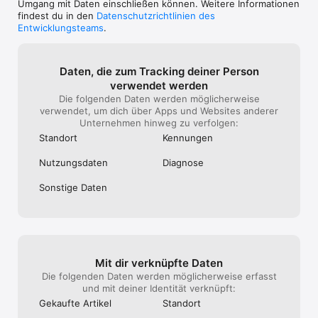
dem Gefängnis (oje!), den Bahnhöfen, Immobilien, Spielfiguren 
Umgang mit Daten einschließen können. Weitere Informationen
und mehr! 

findest du in den
Datenschutzrichtlinien des
Entwicklungsteams
.
SPIELE MIT FREUNDEN UND FAMILIE

Misch dich unter die Leute! Spiele mit Freunden, um neue 
Daten, die zum Tracking deiner Person
Minispiele wie die Gemeinschaftstruhe zu nutzen, wo ihr mal 
verwendet werden
Pause vom Wettbewerb machen und zusammenarbeiten 
Die folgenden Daten werden möglicherweise
könnt! 

verwendet, um dich über Apps und Websites anderer
Unternehmen hinweg zu verfolgen:
JEDEN TAG NEUE MÖGLICHKEITEN

Standort
Kennungen
Spiele Turniere, das Preissturz-Plinko-Minispiel, das Geldgier-
Minispiel und folge unseren Events, um groß abzuräumen. Mit 
Nutzungs­daten
Diagnose
stündlich neuen Events gibt es jeden Tag neue Spiel- und 
Gewinnmöglichkeiten!

Sonstige Daten
Das Spielen von MONOPOLY GO! ist kostenlos, wobei jedoch 
einige Gegenstände im Spiel auch mit echtem Geld gekauft 
werden können. Zum Spielen wird eine Internetverbindung 
benötigt.

Mit dir verknüpfte Daten
MONOPOLY-Gesellschaftsspiel inklusive Spielausstattung und 
Die folgenden Daten werden möglicherweise erfasst
werden mit Genehmigung verwendet.

und mit deiner Identität verknüpft:
Gekaufte Artikel
Standort
Der Name und das Logo MONOPOLY, das unverwechselbare 
Design des Spielbretts, die vier Eckquadrate, der Name und 