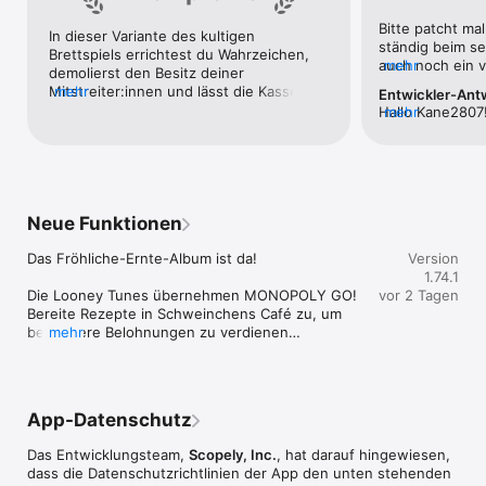
Bitte patcht ma
Helfen oder behindern! – Mit der Gemeinschaftstruhe und 
In dieser Variante des kultigen 
ständig beim se
den Koop-Events können du und deine Freunde schnelles 
Brettspiels errichtest du Wahrzeichen, 
auch noch ein 
mehr
Geld machen! Oder du überfällst ihre Banken, um dich selbst 
demolierst den Besitz deiner 
neu bekommt ma
an die Spitze zu setzen. Kein schlechtes Gewissen 
Mitstreiter:innen und lässt die Kasse 
mehr
Entwickler-Ant
mehr schilder u
erforderlich!

klingeln.
Hallo Kane2807!
mehr
mus zufall werd
sich die Zeit g
selben und ände
Sammle und tausche Sticker voller Geschichten mit Freunden 
Gedanken darübe
punkte,die 4 bis
und Familienmitgliedern und in unseren Facebook-
Spielerlebnis v
wirklich weiter,i
Tauschgruppen für MONOPOLY GO! Vervollständige schöne 
versichern Ihne
kann meistens n
und clevere Alben und sichere dir tolle Belohnungen!

weiteren Prüfu
spielen,bei den
Neue Funktionen
weitergeleitet w
pech bekomme n
Features!

dem Laufenden 
ich schon habe,
Das Fröhliche-Ernte-Album ist da!

Version
auch free to pla
KAUFE UND BAUE DIR DEINEN WEG AN DIE SPITZE

1.74.1
gewinnen und ni
Die Looney Tunes übernehmen MONOPOLY GO!

vor 2 Tagen
casher,aber ega
Sammle Grundstücksfelder-Sets, um Häuser zu bauen und 
Bereite Rezepte in Schweinchens Café zu, um 
entwickeln ist n
deine Häuser in Hotels umzuwandeln, sodass du noch mehr 
besondere Belohnungen zu verdienen

mehr
wichtig,Hauptsa
Miete von Freunden kassieren kannst! Worauf wartest du? 
Entdecke Unendliche Ernte und hol dir große 
euer neues Auto
Geh auf LOS!

Preise

die free to pla
Sammle frische Sticker vom Bauernhof und 
GENIESSE DIE KLASSISCHE MONOPOLY-ATMOSPHÄRE

vervollständige dein Album

App-Datenschutz
Jetzt aktualisieren und mit der Ernte starten!
Lass die Würfel rollen, um das klassische MONOPOLY-
Spielfeld zu erleben, das du kennst und liebst. Mit bekannten 
Das Entwicklungsteam,
Scopely, Inc.
, hat darauf hingewiesen,
Gesichtern wie MR. MONOPOLY und bekannten Feldern wie 
dass die Datenschutz­richtlinien der App den unten stehenden