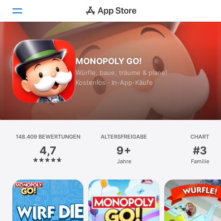
Heute
MONOPOLY GO!
Spiele
Würfle, baue, träume & plane!
Kostenlos · In-App-Käufe
Apps
Arcade
Suchen
148.409 BEWERTUNGEN
ALTERSFREIGABE
CHART
4,7
9+
#3
Plattform
Jahre
Familie
iPhone
iPad
Mac
Vision