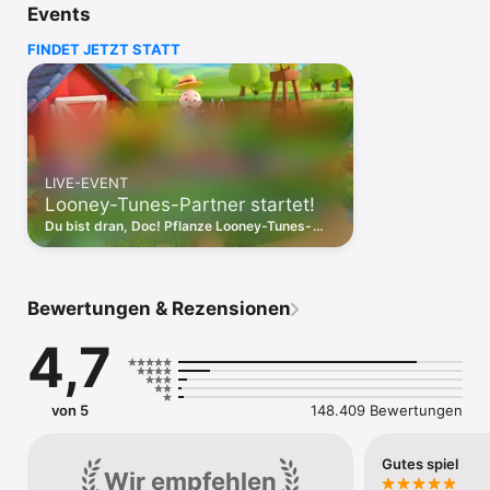
Events
ganz neue Art zu spielen – und du musst nicht aufräumen, 
wenn du das Spielfeld umwirfst!

FINDET JETZT STATT
Mach mal Pause!

Entfliehe dem Alltag, hab Spaß, träume, plane und pflege 
Kontakte mit dieser neuen Variante von MONOPOLY! Lass dich 
von MR. MONOPOLY, dem rundum beliebten Zillionär, bei der 
Erkundung neuer Spielfelder begleiten, die berühmten 
LIVE-EVENT
Städten, großartigen Ländern und fantasievollen Schauplätzen 
Looney-Tunes-Partner startet!
nachempfunden sind.

Du bist dran, Doc! Pflanze Looney-Tunes-
So MONOPOLY GO!

Ernten, die zu kultigen Attraktionen werden
und hol dir die Tweety-Spielfigur!
Erlebe klassischen Spielspaß und die bekannte Optik, wie 
geschaffen für dein Handy! Sammle Grundstücke, baue 
Bewertungen & Rezensionen
Häuser und Hotels, ziehe Ereigniskarten und verdiene 
natürlich MONOPOLY-Geld. Spiele mit den beliebtesten 
4,7
Spielfiguren wie Rennwagen, Zylinder, Schlachtschiff und 
mehr. Verdiene beim Spielen weitere Spielfiguren! 

Erlebe, wie MONOPOLY-Legenden wie Mr. M., Scottie und 
von 5
148.409 Bewertungen
Ms. MONOPOLY sowie brandneue Charaktere zum Leben 
erwachen!

Gutes spiel
Wir empfehlen
Dein Familientisch!
