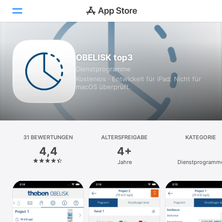
Heute
OBELISK top3
Dienst­programme
Spiele
Kostenlos · Entwickelt für iPad. Nicht für
macOS überprüft.
Apps
Arcade
Suchen
31 BEWERTUNGEN
ALTERSFREIGABE
KATEGORIE
4,4
4+
Plattform
Jahre
Dienst­programm
iPhone
iPad
Mac
Vision