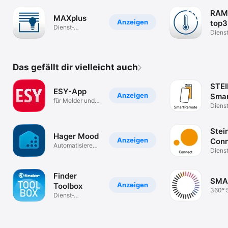
RAM
MAXplus
Anzeigen
top3
Dienst­
Dienst
programme
progr
Das gefällt dir vielleicht auch
STEI
ESY-App
Anzeigen
Sma
für Melder und
Diens
Steuerungen
Stei
Hager Mood
Anzeigen
Con
Automatisieren
Dienst
Sie Ihr Zuhause
progr
Finder
SMA
Anzeigen
Toolbox
360° S
Dienst­
PV-Pr
programme