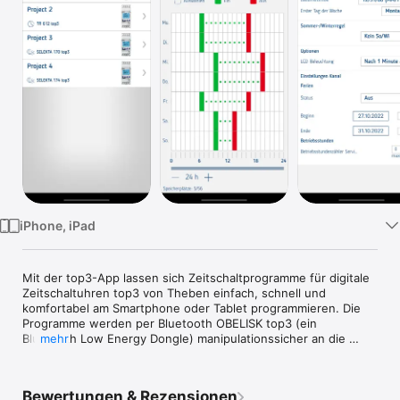
Watch
TV
iPhone, iPad
Mit der top3-App lassen sich Zeitschaltprogramme für digitale 
Zeitschaltuhren top3 von Theben einfach, schnell und 
komfortabel am Smartphone oder Tablet programmieren. Die 
Programme werden per Bluetooth OBELISK top3 (ein 
Bluetooth Low Energy Dongle) manipulationssicher an die 
mehr
top3-Zeitschaltuhr übertragen.

Die neuen digitalen Zeitschaltuhren der top3-Reihe lösen die 
Bewertungen & Rezensionen
bewährten und millionenfach verkauften top2-Geräte ab und 