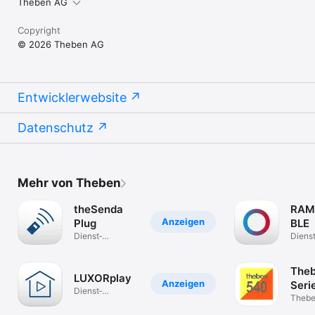
Theben AG
Copyright
© 2026 Theben AG
Entwicklerwebsite
Datenschutz
Mehr von Theben
theSenda
RAM
Anzeigen
Plug
BLE
Dienst­
Dienst
programme
progr
The
LUXORplay
Anzeigen
Seri
Dienst­
Thebe
programme
Mesh 