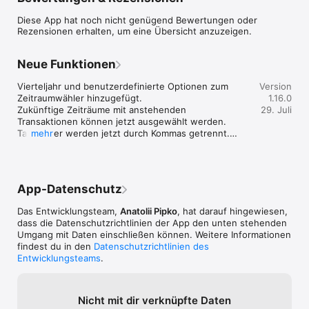
verwalten, Ausgaben übersichtlich zu erfassen und dein 
Budget zuverlässig einzuhalten.

Diese App hat noch nicht genügend Bewertungen oder
Rezensionen erhalten, um eine Übersicht anzuzeigen.
Highlights:

Cloud-Sync: Greife auf deine Daten auf all deinen Geräten zu.

Neue Funktionen
Schnelle Erfassung: Füge Transaktionen in Sekunden hinzu.

Vierteljahr und benutzerdefinierte Optionen zum 
Version
Übersichtliche Diagramme: Verstehe deine Ausgaben auf 
Zeitraumwähler hinzugefügt.

1.16.0
einen Blick.

Zukünftige Zeiträume mit anstehenden 
29. Juli
Transaktionen können jetzt ausgewählt werden.

Budgetplaner: Erstelle automatische Budgets und behalte die 
Tausender werden jetzt durch Kommas getrennt.

mehr
Kontrolle.

Prozentsatz für Unterkategorien auf der Kategorien-
Transaktionsseite hinzugefügt.

Individuelle Kategorien: Organisiere Transaktionen mit klaren 
Fehlerbehebungen.
Kategoriesymbolen.

App-Datenschutz
Geteilte Buchungen: Teile Ausgaben präzise auf.

Das Entwicklungsteam,
Anatolii Pipko
, hat darauf hingewiesen,
160+ Währungen: Behalte Geld weltweit im Blick.

dass die Datenschutz­richtlinien der App den unten stehenden
Umgang mit Daten einschließen können. Weitere Informationen
Leistungsstarke Suche: Finde Transaktionen sofort.

findest du in den
Datenschutzrichtlinien des
Entwicklungsteams
.
Für den Alltag gemacht

Pefi spart Zeit und hilft dir, deine Finanzen ohne unnötige 
Komplexität zu organisieren.

Nicht mit dir verknüpfte Daten