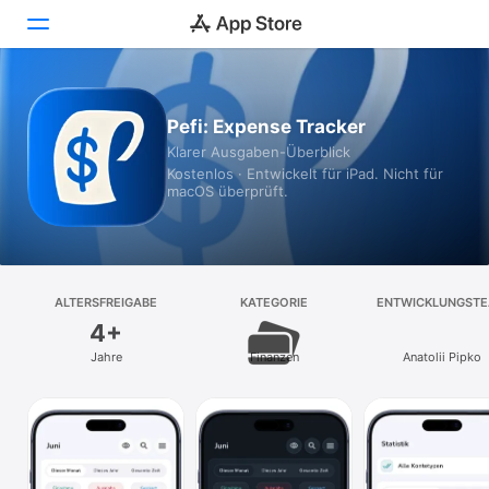
Heute
Pefi: Expense Tracker
Klarer Ausgaben-Überblick
Spiele
Kostenlos · Entwickelt für iPad. Nicht für
macOS überprüft.
Apps
Arcade
Suchen
ALTERSFREIGABE
KATEGORIE
ENTWICKLUNGST
4+
Plattform
Jahre
Finanzen
Anatolii Pipko
iPhone
iPad
Mac
Vision