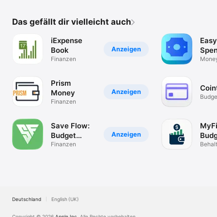
Das gefällt dir vielleicht auch
iExpense
Easy
Anzeigen
Book
Spen
Finanzen
Trac
Mone
Expen
FINX
Prism
Coin
Anzeigen
Money
Budge
Finanzen
Ausga
Save Flow:
MyFi
Anzeigen
Budget
Budg
Planner
Finanzen
Behalt
Kontro
Deutschland
English (UK)
Copyright © 2026
Apple Inc.
Alle Rechte vorbehalten.