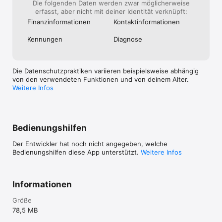
Die folgenden Daten werden zwar möglicherweise
Ständig besser

erfasst, aber nicht mit deiner Identität verknüpft:
Wir entwickeln Pefi laufend weiter, damit das Verwalten deiner 
Finanz­informa­tionen
Kontakt­informa­tionen
Finanzen einfacher und zuverlässiger wird.

Lade Pefi jetzt herunter und verwalte deine Finanzen mit mehr 
Kennungen
Diagnose
Sicherheit.
Die Datenschutzpraktiken variieren beispielsweise abhängig
von den verwendeten Funktionen und von deinem Alter.
Weitere Infos
Bedienungshilfen
Der Entwickler hat noch nicht angegeben, welche
Bedienungshilfen diese App unterstützt.
Weitere Infos
Informationen
Größe
78,5 MB