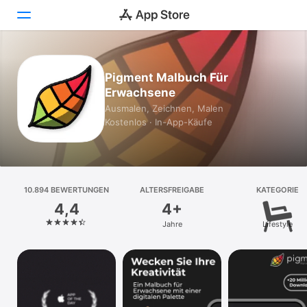
Heute
Pigment Malbuch Für
Erwachsene
Spiele
Ausmalen, Zeichnen, Malen
Kostenlos · In-App-Käufe
Apps
Arcade
Suchen
10.894 BEWERTUNGEN
ALTERSFREIGABE
KATEGORIE
4,4
4+
Plattform
Jahre
Lifestyle
iPhone
iPad
Mac
Vision