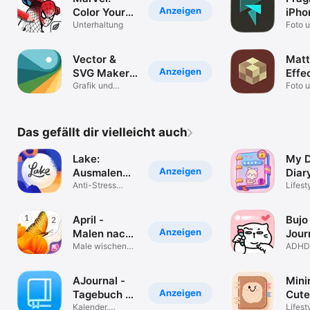
Anzeigen
Color Your
iPho
Own
Unterhaltung
App
Foto 
Vector &
Matt
Anzeigen
SVG Maker -
Effe
Assembly
Grafik und
Foto 
Design
Das gefällt dir vielleicht auch
Lake:
My D
Anzeigen
Ausmalen
Diar
für
Anti-Stress
Moo
Lifest
Malbuch &
Erwachsene
Jour
Mandala
April -
Bujo 
Anzeigen
Malen nach
Jour
Zahlen
Male wischend,
ADHD 
nicht tippend
Month
AJournal -
Mini
Anzeigen
Tagebuch &
Cute
Planer
Kalender,
and 
Lifest