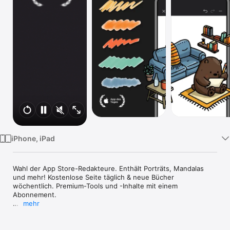
Watch
TV
iPhone, iPad
Wahl der App Store-Redakteure. Enthält Porträts, Mandalas 
und mehr! Kostenlose Seite täglich & neue Bücher 
wöchentlich. Premium-Tools und -Inhalte mit einem 
Abonnement.

mehr
= = =

Malen ist eine großartige Möglichkeit, sich zu entspannen und 
Stress und Ängste zu vermindern. Schon 10 Minuten malen 