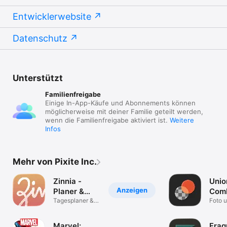
Entwicklerwebsite
Datenschutz
Unterstützt
Familienfreigabe
Einige In-App-Käufe und Abonnements können
möglicherweise mit deiner Familie geteilt werden,
wenn die Familienfreigabe aktiviert ist.
Weitere
Infos
Mehr von Pixite Inc.
Zinnia -
Unio
Anzeigen
Planer &
Comb
Tagebuch
Tagesplaner &
Edit
Foto 
Wochenplaner
Marvel:
Frag