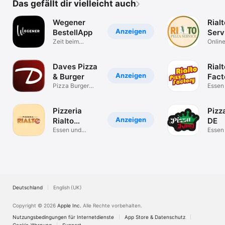
Das gefällt dir vielleicht auch
Wegener
Rial
Anzeigen
BestellApp
Serv
Zeit beim
Online
Einkaufen
sparen!
Daves Pizza
Rial
Anzeigen
& Burger
Fact
Pizza Burger
Essen
Bringdienst
Trink
Damme
Pizzeria
Pizz
Anzeigen
Rialto
DE
Witten
Essen und
Essen
Trinken
Trink
Deutschland
English (UK)
Copyright © 2026
Apple Inc.
Alle Rechte vorbehalten.
Nutzungsbedingungen für Internetdienste
App Store & Datenschutz