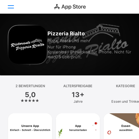
Heute
Pizzeria Rialto
Pizza, Pasta und mehr
Spiele
Nur für iPhone
Kostenlos · Entwickelt für iPhone. Nicht für
Apps
macOS überprüft.
Arcade
Suchen
2 BEWERTUNGEN
ALTERSFREIGABE
KATEGORIE
5,0
13+
Plattform
Jahre
Essen und Trinke
iPhone
iPad
Mac
Vision